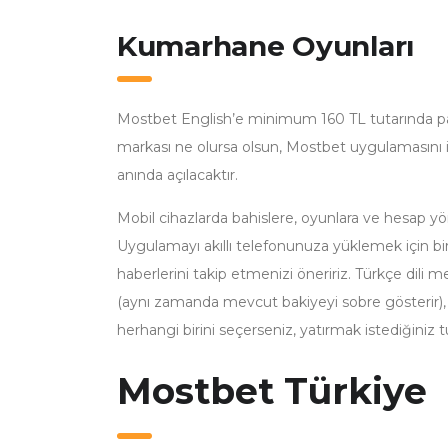
Kumarhane Oyunları
Mostbet English’e minimum 160 TL tutarında par
markası ne olursa olsun, Mostbet uygulamasını in
anında açılacaktır.
Mobil cihazlarda bahislere, oyunlara ve hesap yö
Uygulamayı akıllı telefonunuza yüklemek için bir 
haberlerini takip etmenizi öneririz. Türkçe dili
(aynı zamanda mevcut bakiyeyi sobre gösterir),
herhangi birini seçerseniz, yatırmak istediğiniz t
Mostbet Türkiye