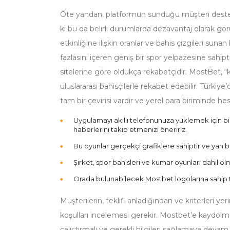
Öte yandan, platformun sunduğu müşteri desteği, 
ki bu da belirli durumlarda dezavantaj olarak gör
etkinliğine ilişkin oranlar ve bahis çizgileri sunan 
fazlasını içeren geniş bir spor yelpazesine sahip
sitelerine göre oldukça rekabetçidir. MostBet, “
uluslararası bahisçilerle rekabet edebilir. Türkiye
tam bir çevirisi vardır ve yerel para biriminde 
Uygulamayı akıllı telefonunuza yüklemek için bir
haberlerini takip etmenizi öneririz.
Bu oyunlar gerçekçi grafiklere sahiptir ve yan ba
Şirket, spor bahisleri ve kumar oyunları dahil o
Orada bulunabilecek Mostbet logolarına sahip tü
Müşterilerin, teklifi anladığından ve kriterleri 
koşulları incelemesi gerekir. Mostbet’e kaydolm
çalıştırmalı ve gerekli bilgileri sağlamaya devam