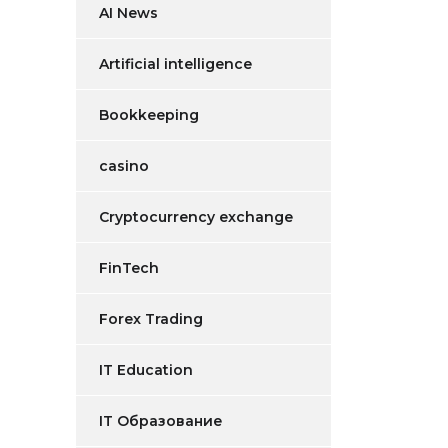
AI News
Artificial intelligence
Bookkeeping
casino
Cryptocurrency exchange
FinTech
Forex Trading
IT Education
IT Образование