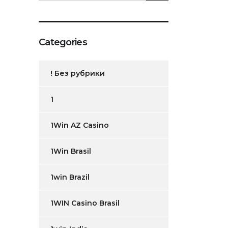
Categories
! Без рубрики
1
1Win AZ Casino
1Win Brasil
1win Brazil
1WIN Casino Brasil