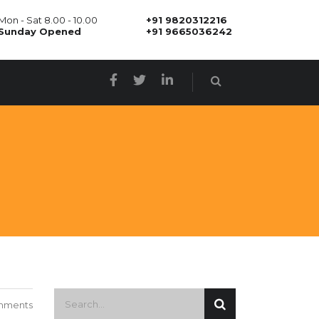
Mon - Sat 8.00 - 10.00
+91 9820312216
Sunday Opened
+91 9665036242
mments