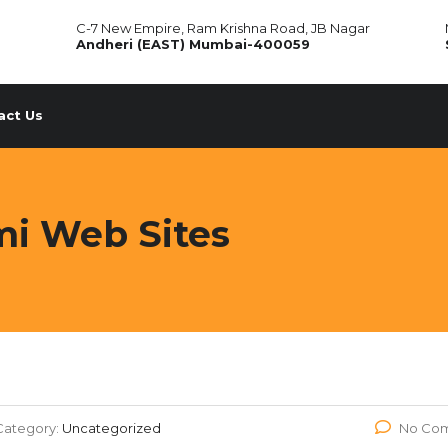
C-7 New Empire, Ram Krishna Road, JB Nagar
Andheri (EAST) Mumbai-400059
act Us
mi Web Sites
Category:
Uncategorized
No Co