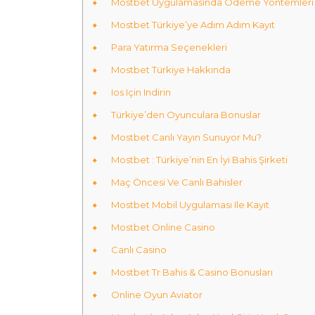
Mostbet Uygulamasında Ödeme Yöntemleri
Mostbet Türkiye’ye Adım Adım Kayıt
Para Yatırma Seçenekleri
Mostbet Türkiye Hakkında
Ios Için Indirin
Türkiye’den Oyunculara Bonuslar
Mostbet Canlı Yayın Sunuyor Mu?
Mostbet : Türkiye’nin En İyi Bahis Şirketi
Maç Öncesi Ve Canlı Bahisler
Mostbet Mobil Uygulaması Ile Kayıt
Mostbet Online Casino
Canlı Casino
Mostbet Tr Bahis & Casino Bonusları
Online Oyun Aviator