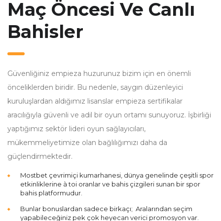
Maç Öncesi Ve Canlı
Bahisler
Güvenliğiniz empieza huzurunuz bizim için en önemli
önceliklerden biridir. Bu nedenle, saygın düzenleyici
kuruluşlardan aldığımız lisanslar empieza sertifikalar
aracılığıyla güvenli ve adil bir oyun ortamı sunuyoruz. İşbirliği
yaptığımız sektör lideri oyun sağlayıcıları,
mükemmeliyetimize olan bağlılığımızı daha da
güçlendirmektedir.
Mostbet çevrimiçi kumarhanesi, dünya genelinde çeşitli spor
etkinliklerine à toi oranlar ve bahis çizgileri sunan bir spor
bahis platformudur.
Bunlar bonuslardan sadece birkaçı; Aralarından seçim
yapabileceğiniz pek çok heyecan verici promosyon var.