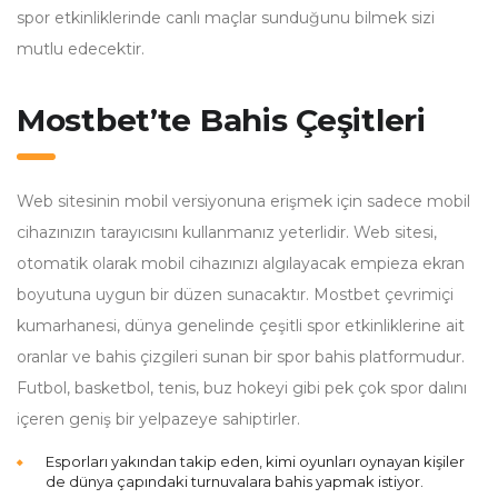
spor etkinliklerinde canlı maçlar sunduğunu bilmek sizi
mutlu edecektir.
Mostbet’te Bahis Çeşitleri
Web sitesinin mobil versiyonuna erişmek için sadece mobil
cihazınızın tarayıcısını kullanmanız yeterlidir. Web sitesi,
otomatik olarak mobil cihazınızı algılayacak empieza ekran
boyutuna uygun bir düzen sunacaktır. Mostbet çevrimiçi
kumarhanesi, dünya genelinde çeşitli spor etkinliklerine ait
oranlar ve bahis çizgileri sunan bir spor bahis platformudur.
Futbol, basketbol, tenis, buz hokeyi gibi pek çok spor dalını
içeren geniş bir yelpazeye sahiptirler.
Esporları yakından takip eden, kimi oyunları oynayan kişiler
de dünya çapındaki turnuvalara bahis yapmak istiyor.