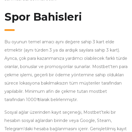
Spor Bahisleri
Bu oyunun temel amacı aynı değere sahip 3 kart elde
etmektir (aynı türden 3 ya da ardışık sayılara sahip 3 kart).
Ayrıca, çok para kazanmanıza yardımcı olabilecek farklı türde
oranlar, bonuslar ve promosyonlar sunarlar. Mostbet‘ten para
çekme işlemi, geçerli bir ödeme yöntemine sahip oldukları
sürece lokasyona bakılmaksızın tüm müşteriler tarafından
yapılabilir. Minimum afin de çekme tutarı mostbet
tarafından 1000₹ olarak belirlenmiştir.
Sosyal ağlar üzerinden kayıt seçeneği, Mostbet’teki bir
hesabın sosyal ağlardan birinde veya Google, Steam,
Telegram’daki hesaba bağlanmasını içerir. Genişletilmiş kayıt