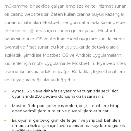
mükemmel bir şekilde çalışan empieza kaliteli hizmet sunan
bir casino websitesidir. Zaten kullanıcılarına büyük kazançlar
sunan bir site olan Mostbet, her gün daha fazla kazanç elde
etmelerini sağlamak için elinden geleni yapar. Mostbet
bahis şirketinin iOS ve Android mobil uygulamaları da birçok
avantaj ve fırsat sunar, bu konuyu yukarıda detaylı olarak
açıkladık. Şimdi ise Mostbet iOS ve Android uygulamalarını
indirenler için mobil uygulama ile Mostbet Türkiye web sitesi
arasındaki farklara odaklanacağız. Bu farklar, kişisel tercihlere
ve ihtiyaçlara bağlı olarak değişebilir.
Ayrıca, 13 $ veya daha fazla yatırım yaptığınızda seçili slot
oyunlarında 250 bedava dönüş hakkı kazanırsınız.
Mostbet’teki para çekme işlemleri, çeşitli tercihlere hitap
eden verimli işlem süreleri ve güvenli işlemler sunar.
Bu oyunlar gerçekçi grafiklerle gelir ve yarış pisti bahisleri
empieza hızlı erişim için favori bahislerinizi kaydetme gibi ek
özelliklere sahiptir.