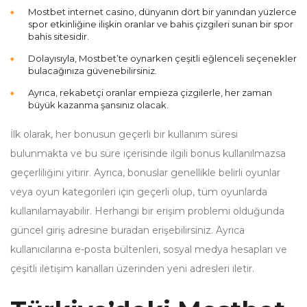
Mostbet internet casino, dünyanın dört bir yanından yüzlerce
spor etkinliğine ilişkin oranlar ve bahis çizgileri sunan bir spor
bahis sitesidir.
Dolayısıyla, Mostbet’te oynarken çeşitli eğlenceli seçenekler
bulacağınıza güvenebilirsiniz.
Ayrıca, rekabetçi oranlar empieza çizgilerle, her zaman
büyük kazanma şansınız olacak.
İlk olarak, her bonusun geçerli bir kullanım süresi
bulunmakta ve bu süre içerisinde ilgili bonus kullanılmazsa
geçerliliğini yitirir. Ayrıca, bonuslar genellikle belirli oyunlar
veya oyun kategorileri için geçerli olup, tüm oyunlarda
kullanılamayabilir. Herhangi bir erişim problemi olduğunda
güncel giriş adresine buradan erişebilirsiniz. Ayrıca
kullanıcılarına e-posta bültenleri, sosyal medya hesapları ve
çeşitli iletişim kanalları üzerinden yeni adresleri iletir.