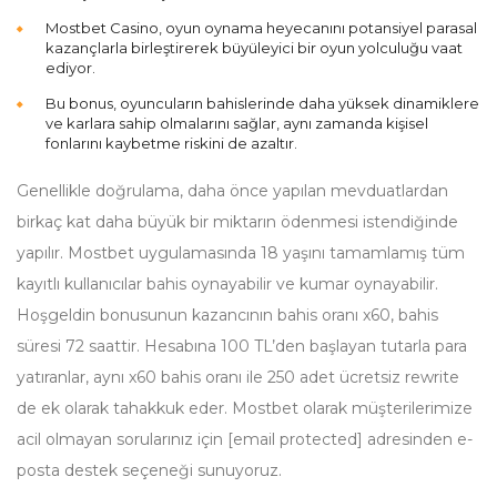
Mostbet Casino, oyun oynama heyecanını potansiyel parasal
kazançlarla birleştirerek büyüleyici bir oyun yolculuğu vaat
ediyor.
Bu bonus, oyuncuların bahislerinde daha yüksek dinamiklere
ve karlara sahip olmalarını sağlar, aynı zamanda kişisel
fonlarını kaybetme riskini de azaltır.
Genellikle doğrulama, daha önce yapılan mevduatlardan
birkaç kat daha büyük bir miktarın ödenmesi istendiğinde
yapılır. Mostbet uygulamasında 18 yaşını tamamlamış tüm
kayıtlı kullanıcılar bahis oynayabilir ve kumar oynayabilir.
Hoşgeldin bonusunun kazancının bahis oranı x60, bahis
süresi 72 saattir. Hesabına 100 TL’den başlayan tutarla para
yatıranlar, aynı x60 bahis oranı ile 250 adet ücretsiz rewrite
de ek olarak tahakkuk eder. Mostbet olarak müşterilerimize
acil olmayan sorularınız için [email protected] adresinden e-
posta destek seçeneği sunuyoruz.