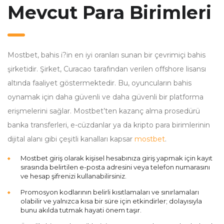
Mevcut Para Birimleri
Mostbet, bahis i?in en iyi oranları sunan bir çevrimiçi bahis
şirketidir. Şirket, Curacao tarafından verilen offshore lisansı
altında faaliyet göstermektedir. Bu, oyuncuların bahis
oynamak için daha güvenli ve daha güvenli bir platforma
erişmelerini sağlar. Mostbet’ten kazanç alma prosedürü
banka transferleri, e-cüzdanlar ya da kripto para birimlerinin
dijital alanı gibi çeşitli kanalları kapsar
mostbet
.
Mostbet giriş olarak kişisel hesabınıza giriş yapmak için kayıt
sırasında belirtilen e-posta adresini veya telefon numarasını
ve hesap şifrenizi kullanabilirsiniz.
Promosyon kodlarının belirli kısıtlamaları ve sınırlamaları
olabilir ve yalnızca kısa bir süre için etkindirler; dolayısıyla
bunu akılda tutmak hayati önem taşır.