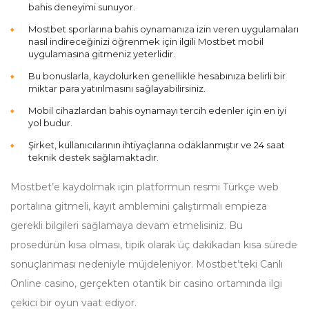
bahis deneyimi sunuyor.
Mostbet sporlarına bahis oynamanıza izin veren uygulamaları
nasıl indireceğinizi öğrenmek için ilgili Mostbet mobil
uygulamasına gitmeniz yeterlidir.
Bu bonuslarla, kaydolurken genellikle hesabınıza belirli bir
miktar para yatırılmasını sağlayabilirsiniz.
Mobil cihazlardan bahis oynamayı tercih edenler için en iyi
yol budur.
Şirket, kullanıcılarının ihtiyaçlarına odaklanmıştır ve 24 saat
teknik destek sağlamaktadır.
Mostbet’e kaydolmak için platformun resmi Türkçe web
portalına gitmeli, kayıt amblemini çalıştırmalı empieza
gerekli bilgileri sağlamaya devam etmelisiniz. Bu
prosedürün kısa olması, tipik olarak üç dakikadan kısa sürede
sonuçlanması nedeniyle müjdeleniyor. Mostbet’teki Canlı
Online casino, gerçekten otantik bir casino ortamında ilgi
çekici bir oyun vaat ediyor.