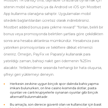
Mostbet TR bahisçi ofisi, taşınabilir cihazlarda oynamak için
sitenin mobil sürümünü ya da Android ve iOS için Mostbet
App kullanma olanağına sahiptir. Uygulamaları mobil
sitedeki bağlantılardan ücretsiz olarak indirebilirsiniz.
Mostbet added bonus para çekme reward” “fonları, belirli bir
bonus veya promosyonda belirtilen şartlara göre çekildikten
sonra ana hesaba aktarılırsa mümkündür. Hesabınıza para
yatırırken promosyonlara ve tekliflere dikkat etmenizi
öneririz. Örneğin, PayFix ve Papara’yı kullanarak para
yatırıldığı zaman, bahisçi nakit geri ödemenin %25’ini
alacaktır. Yetkilendirme sırasında herhangi bir hata oluşursa,
şifreyi geri yüklemeyi deneyin.
Herkesin zevkine uygun birçok spor dalında bahis yapma
imkanı bulunurken, on line casino kısmında slotlar, pasta
oyunları ve canlı krupiyelerle oynanan oyunlar gibi birçok
alternatif bulunmaktadır.
Bu amaçla, son derece güvenli olan ve kullanıcılar için basit