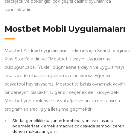
blackjack ve poker gibi çok çeşitli casino oyunları da
sunmaktadır.
Mostbet Mobil Uygulamaları
Mostbet Android uygulamasını indirmek için Search engines
Play Store’a gidin ve “Mostbet “i arayın. Uygulamayı
bulduğunuzda, “Yükle” düğmesine tıklayın ve uygulamayı
kısa sürede cihazınıza yüklemiş olacaksınız. Eğer bir
basketbol hayranıysanız, Mostbet’te bahis oynamak keyifli
bir deneyim olacaktır. Diğer bir seçenek ise Türkiye’deki
Mostbet yöneticileriyle sosyal ağlar ve anlık mesajlaşma
programları aracılığıyla iletişime geçmektir.
Slotlar genellikle kazanan kombinasyonlara ulaşarak
ödemeleri tetiklemek amacıyla çok sayıda sembol içeren
dönen makaralar içerir.