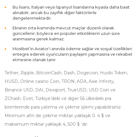
Bu lisans, İtalyan veya İspanyol lisanslarına kıyasla daha basit
alınabilir, ancak bu zayıflık diğer faktörlerle
dengelenmektedir.
Ekranın orta kısmında mevcut maçlar düzenli olarak
güncellenir, böylece en popüler etkinliklerin uzun süre
aranmasına gerek kalmaz.
Mostbet’in Aviator’ı anında ödeme sağlar ve sosyal özellikleri
entegre ederek oyuncuların paylaşım yapmasına ve rekabet
etmesine olanak tanır.
Tether, Ripple, BitcoinCash, Dash, Dogecoin, Huobi Token,
HUSD, Online casino Coin, TRON, ADA, Axie Infinity,
Binance USD, DAI, Dexsport, TrueUSD, USD Coin ve
ZChash. Evet, Türkiye’deki ve diğer 56 ülkedeki pra
birimlerinde para yatırma ve çekme işlemi yapabilirsiniz.
Minimum afin de çekme miktarı yaklaşık 0. 4 $ ve
maksimum miktar yaklaşık 4, 500 $ ‘dır.