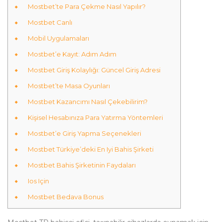
Mostbet’te Para Çekme Nasıl Yapılır?
Mostbet Canlı
Mobil Uygulamaları
Mostbet’e Kayıt: Adım Adım
Mostbet Giriş Kolaylığı: Güncel Giriş Adresi
Mostbet’te Masa Oyunları
Mostbet Kazancımı Nasıl Çekebilirim?
Kişisel Hesabınıza Para Yatırma Yöntemleri
Mostbet’e Giriş Yapma Seçenekleri
Mostbet Türkiye’deki En Iyi Bahis Şirketi
Mostbet Bahis Şirketinin Faydaları
Ios Için
Mostbet Bedava Bonus