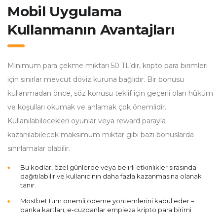
Mobil Uygulama
Kullanmanın Avantajları
Minimum para çekme miktarı 50 TL’dir, kripto para birimleri
için sınırlar mevcut döviz kuruna bağlıdır. Bir bonusu
kullanmadan önce, söz konusu teklif için geçerli olan hüküm
ve koşulları okumak ve anlamak çok önemlidir.
Kullanılabilecekleri oyunlar veya reward parayla
kazanılabilecek maksimum miktar gibi bazı bonuslarda
sınırlamalar olabilir.
Bu kodlar, özel günlerde veya belirli etkinlikler sırasında
dağıtılabilir ve kullanıcının daha fazla kazanmasına olanak
tanır.
Mostbet tüm önemli ödeme yöntemlerini kabul eder –
banka kartları, e-cüzdanlar empieza kripto para birimi.