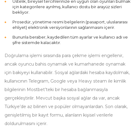
Üstelik, bireysel tercihlerinize en uygun olan oyunları bulmak
için kategorilere ayrılmış, kullanıcı dostu bir arayüz sizleri
bekliyor.
Prosedür, yönetime resmi belgelerin (pasaport, uluslararası
ehliyet) elektronik versiyonlarının sağlanmasını içerir.
Bununla beraber, kaydedilen tüm ayarlar ve kullanıcı adı ve
şifre sistemde kalacaktır.
Doğrulama işlemi sırasında para çekme işlemi engellenir,
ancak oyuncu bahis oynamak ve kumarhanede oynamak
için bakiyeyi kullanabilir. Sosyal ağlardaki hesaba kaydolmak,
kullanıcının Telegram, Google veya Heavy steam ile kimlik
bilgilerinin Mostbet’teki bir hesaba bağlanmasıyla
gerçekleştirilir. Mevcut başka sosyal ağlar da var, ancak
Türkiye’de az bilinen ve popüler olmayanlardan. Son olarak,
genişletilmiş bir kayıt formu, alanların kişisel verilerle
doldurulmasını içerir.