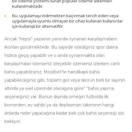
bir ödeme yöntemi sunan popüler ödeme sistemleri
kullanılmaktadır.
Bu, uygulamayı indirmekten kaçınmak tercih eden veya
uygulamayla uyumlu olmayan bir cihaz kullanan kullanıcılar
için kullanışlı bir alternatiftir.
Ancak “hepsi” yazısının yanında oynanan karşılaşmaların
ikonları görülmektedir. Bu sayede istediğiniz spor dalına
hızlıca geçiş yapabilir ve o anda oynanmakta olan
karşılaşmaları isterseniz izleyebilir isterseniz izlerken canlı
bahis yapabilirsiniz. Mostbet’te handikaplı bahis
yapabileceğiniz gibi, toplam gol veya skorun belli bir sayının
altında ya weil üzerinde olacağına göre” “bahis yapma
seçeneğiniz var. Bunun dışında örneğin futbolda ilk
kornerden, ev sahibi ya da deplasman takımının hangi
anlarda neler yapacağına kadar pek çok bahis seçeneği sizi
bekliyor.