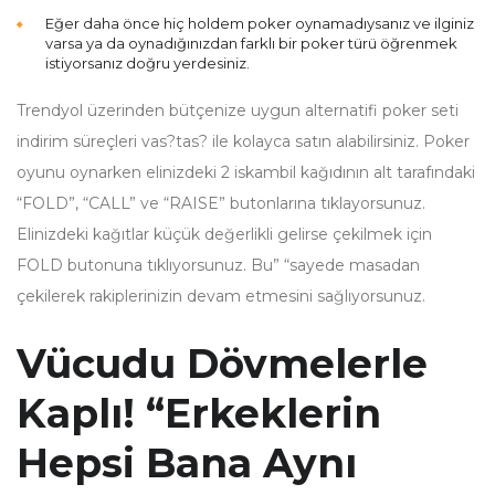
Eğer daha önce hiç holdem poker oynamadıysanız ve ilginiz
varsa ya da oynadığınızdan farklı bir poker türü öğrenmek
istiyorsanız doğru yerdesiniz.
Trendyol üzerinden bütçenize uygun alternatifi poker seti
indirim süreçleri vas?tas? ile kolayca satın alabilirsiniz. Poker
oyunu oynarken elinizdeki 2 iskambil kağıdının alt tarafındaki
“FOLD”, “CALL” ve “RAISE” butonlarına tıklayorsunuz.
Elinizdeki kağıtlar küçük değerlikli gelirse çekilmek için
FOLD butonuna tıklıyorsunuz. Bu” “sayede masadan
çekilerek rakiplerinizin devam etmesini sağlıyorsunuz.
Vücudu Dövmelerle
Kaplı! “erkeklerin
Hepsi Bana Aynı