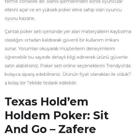
terme conseillé alır. Bahis işlemlerinden sonra oyuncular
ellerini açar ve en yüksek poker eline sahip olan oyuncu
oyunu kazanır.
Çantalı poker seti içerisinde yer alan materyallerin kaybolma
olasılığını ortadan kaldırarak güvenli bir kullanım imkanı
sunar. Yorumları okuyarak müşterilerin deneyimlerini
öğrenebilir bu sayede detaylı bilgi edinerek ürünü güvenle
satın alabilirsiniz. Poker seti online seçeneklerini Trendyol’da
kolayca sipariş edebilirsiniz. Ürünün fiyat olanakları ile olduk?
a kolay bir ?ekilde tedarik edilebilir.
Texas Hold’em
Holdem Poker: Sit
And Go – Zafere