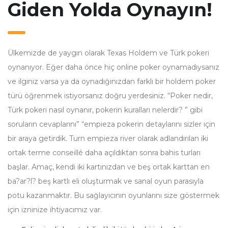
Giden Yolda Oynayın!
Ülkemizde de yaygın olarak Texas Holdem ve Türk pokeri
oynanıyor. Eğer daha önce hiç online poker oynamadıysanız
ve ilginiz varsa ya da oynadığınızdan farklı bir holdem poker
türü öğrenmek istiyorsanız doğru yerdesiniz. “Poker nedir,
Türk pokeri nasıl oynanır, pokerin kuralları nelerdir? ” gibi
soruların cevaplarını” “empieza pokerin detaylarını sizler için
bir araya getirdik. Turn empieza river olarak adlandırılan iki
ortak terme conseillé daha açıldıktan sonra bahis turları
başlar. Amaç, kendi iki kartınızdan ve beş ortak karttan en
ba?ar?l? beş kartlı eli oluşturmak ve sanal oyun parasıyla
potu kazanmaktır. Bu sağlayıcının oyunlarını size göstermek
için izninize ihtiyacımız var.