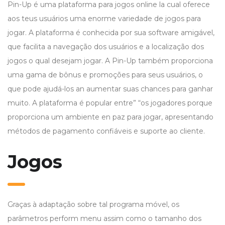
Pin-Up é uma plataforma para jogos online la cual oferece
aos teus usuários uma enorme variedade de jogos para
jogar. A plataforma é conhecida por sua software amigável,
que facilita a navegação dos usuários e a localização dos
jogos o qual desejam jogar. A Pin-Up também proporciona
uma gama de bônus e promoções para seus usuários, o
que pode ajudá-los an aumentar suas chances para ganhar
muito. A plataforma é popular entre” “os jogadores porque
proporciona um ambiente en paz para jogar, apresentando
métodos de pagamento confiáveis e suporte ao cliente.
Jogos
Graças à adaptação sobre tal programa móvel, os
parâmetros perform menu assim como o tamanho dos