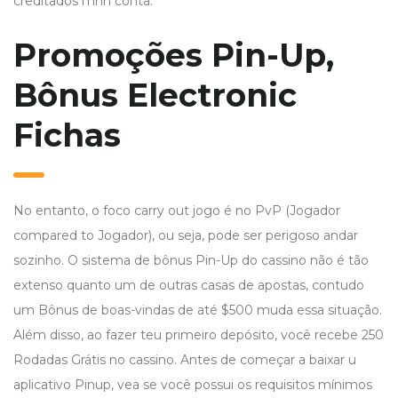
creditados mhh conta.
Promoções Pin-Up,
Bônus Electronic
Fichas
No entanto, o foco carry out jogo é no PvP (Jogador
compared to Jogador), ou seja, pode ser perigoso andar
sozinho. O sistema de bônus Pin-Up do cassino não é tão
extenso quanto um de outras casas de apostas, contudo
um Bônus de boas-vindas de até $500 muda essa situação.
Além disso, ao fazer teu primeiro depósito, você recebe 250
Rodadas Grátis no cassino. Antes de começar a baixar u
aplicativo Pinup, vea se você possui os requisitos mínimos