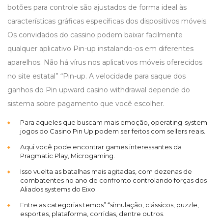
botões para controle são ajustados de forma ideal às
características gráficas específicas dos dispositivos móveis.
Os convidados do cassino podem baixar facilmente
qualquer aplicativo Pin-up instalando-os em diferentes
aparelhos. Não há vírus nos aplicativos móveis oferecidos
no site estatal” “Pin-up. A velocidade para saque dos
ganhos do Pin upward casino withdrawal depende do
sistema sobre pagamento que você escolher.
Para aqueles que buscam mais emoção, operating-system
jogos do Casino Pin Up podem ser feitos com sellers reais.
Aqui você pode encontrar games interessantes da
Pragmatic Play, Microgaming.
Isso vuelta as batalhas mais agitadas, com dezenas de
combatentes no ano de confronto controlando forças dos
Aliados systems do Eixo.
Entre as categorias temos” “simulação, clássicos, puzzle,
esportes, plataforma, corridas, dentre outros.