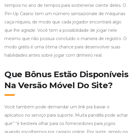
tempos no ano de tempos para sostenerse ciente deles. O
Pin-Up Casino tem um número sensazionale de máquinas
caça-níqueis, de modo que cada jogador encontrará algo
que lhe agrade. Você tem a possibilidade de jogar nele
mesmo que não possua concluído o maniera de registro. O
modo grátis é uma ótima chance para desenvolver suas
habilidades antes sobre jogar com dinheiro real.
Que Bônus Estão Disponíveis
Na Versão Móvel Do Site?
Você também pode demandar um link pra baixar o
aplicativo no serviço para suporte. Muita pandilla pode achar
que” “é besteira olhar para os fornecedores para jogos
quando escolhemos por cassino online. Por sorte, simply no