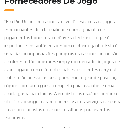
Fornecedores De Jogo
“Em Pin Up on line casino site, você terá acesso a jogos
emocionantes de alta qualidade com a garantia de
pagamentos honestos, confiáveis electronic, o que é
importante, instantâneos perform dinheiro ganho. Esta é
uma das principais razões por quais os cassinos online são
atualmente tão populares simply no mercado de jogos de
azar. Jogando em diferentes países, os clientes carry out
clube terão acesso an uma gama muito grande para caça-
níqueis com uma gama completa para assuntos e uma
ampla gama para tarifas. Além disto, os usuários perform
site Pin-Up wager casino podem usar os serviços para uma
casa sobre apostas e dar nos resultados para eventos
esportivos.