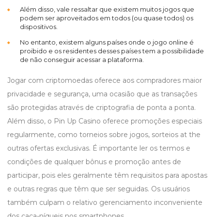
Além disso, vale ressaltar que existem muitos jogos que
podem ser aproveitados em todos (ou quase todos) os
dispositivos.
No entanto, existem alguns países onde o jogo online é
proibido e os residentes desses países tem a possibilidade
de não conseguir acessar a plataforma.
Jogar com criptomoedas oferece aos compradores maior
privacidade e segurança, uma ocasião que as transações
são protegidas através de criptografia de ponta a ponta.
Além disso, o Pin Up Casino oferece promoções especiais
regularmente, como torneios sobre jogos, sorteios at the
outras ofertas exclusivas. É importante ler os termos e
condições de qualquer bônus e promoção antes de
participar, pois eles geralmente têm requisitos para apostas
e outras regras que têm que ser seguidas. Os usuários
também culpam o relativo gerenciamento inconveniente
dos caça-níqueis nos smartphones.