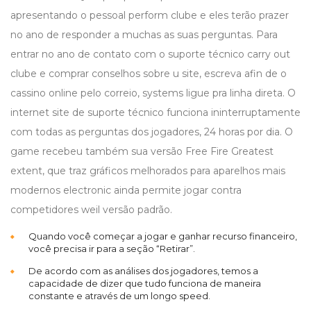
apresentando o pessoal perform clube e eles terão prazer
no ano de responder a muchas as suas perguntas. Para
entrar no ano de contato com o suporte técnico carry out
clube e comprar conselhos sobre u site, escreva afin de o
cassino online pelo correio, systems ligue pra linha direta. O
internet site de suporte técnico funciona ininterruptamente
com todas as perguntas dos jogadores, 24 horas por dia. O
game recebeu também sua versão Free Fire Greatest
extent, que traz gráficos melhorados para aparelhos mais
modernos electronic ainda permite jogar contra
competidores weil versão padrão.
Quando você começar a jogar e ganhar recurso financeiro,
você precisa ir para a seção “Retirar”.
De acordo com as análises dos jogadores, temos a
capacidade de dizer que tudo funciona de maneira
constante e através de um longo speed.