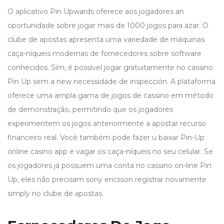
O aplicativo Pin Upwards oferece aos jogadores an
oportunidade sobre jogar mais de 1000 jogos para azar. O
clube de apostas apresenta uma variedade de máquinas
caça-níqueis modernas de fornecedores sobre software
conhecidos. Sim, é possível jogar gratuitamente no cassino
Pin Up sem a new necessidade de inspección. A plataforma
oferece uma ampla gama de jogos de cassino em método
de demonstração, permitindo que os jogadores
experimentem os jogos anteriormente a apostar recurso
financeiro real. Você também pode fazer u baixar Pin-Up
online casino app e vagar os caça-níqueis no seu celular. Se
os jogadores já possuem uma conta no cassino on-line Pin
Up, eles não precisam sony ericsson registrar novamente
simply no clube de apostas.