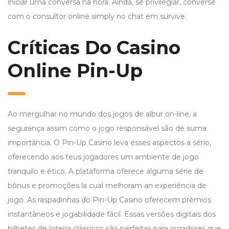
iniciar uma conversa na hora. Ainda, se privilegiar, converse
com o consultor online simply no chat em survive.
Críticas Do Casino
Online Pin-Up
Ao mergulhar no mundo dos jogos de albur on-line, a
segurança assim como o jogo responsável são de suma
importância. O Pin-Up Casino leva esses aspectos a sério,
oferecendo aos teus jogadores um ambiente de jogo
tranquilo e ético. A plataforma oferece alguma série de
bônus e promoções la cual melhoram an experiência de
jogo. As raspadinhas do Pin-Up Casino oferecem prêmios
instantâneos e jogabilidade fácil. Essas versões digitais dos
bilhetes de loteria clássicos são perfeitas para jogadores que