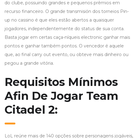
do clube, possuindo grandes e pequenos prêmios em
recurso financeiro. O grande transmisión dos torneios Pin-
up no cassino é que eles estão abertos a quaisquer
jogadores, independentemente do status de sua conta.
Basta jogar em certas caça-níqueis electronic ganhar mais
pontos e ganhar também pontos. O vencedor é aquele
que, ao final carry out evento, ou obteve mais dinheiro ou
pegou a grande vitória.
Requisitos Mínimos
Afin De Jogar Team
Citadel 2:
LoL reúne mais de 140 opções sobre personagens jogáveis,