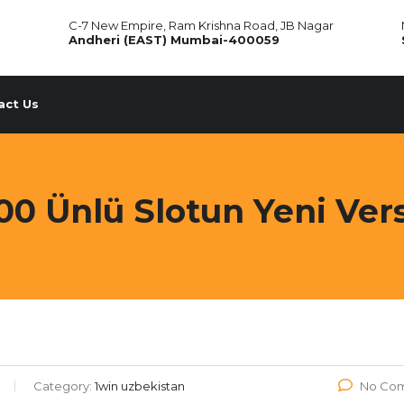
C-7 New Empire, Ram Krishna Road, JB Nagar
Andheri (EAST) Mumbai-400059
act Us
00 Ünlü Slotun Yeni Ve
Category:
1win uzbekistan
No Co