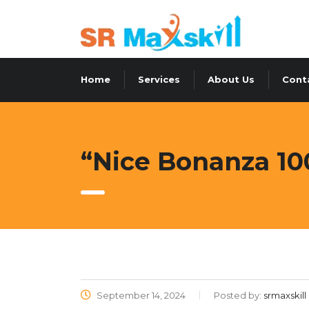
Home
Services
About Us
Cont
“Nice Bonanza 10
September 14, 2024
Posted by:
srmaxskill