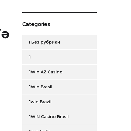
Categories
Və
! Без рубрики
1
1Win AZ Casino
1Win Brasil
1win Brazil
1WIN Casino Brasil