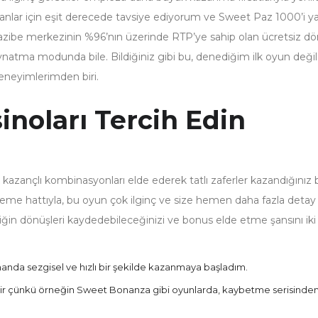
nlar için eşit derecede tavsiye ediyorum ve Sweet Paz 1000’i ya
azibe merkezinin %96’nın üzerinde RTP’ye sahip olan ücretsiz dö
natma modunda bile. Bildiğiniz gibi bu, denediğim ilk oyun değil
deneyimlerimden biri.
inoları Tercih Edin
kazançlı kombinasyonları elde ederek tatlı zaferler kazandığınız b
me hattıyla, bu oyun çok ilginç ve size hemen daha fazla detay
n dönüşleri kaydedebileceğinizi ve bonus elde etme şansını iki
amanda sezgisel ve hızlı bir şekilde kazanmaya başladım.
’dir çünkü örneğin Sweet Bonanza gibi oyunlarda, kaybetme serisinde