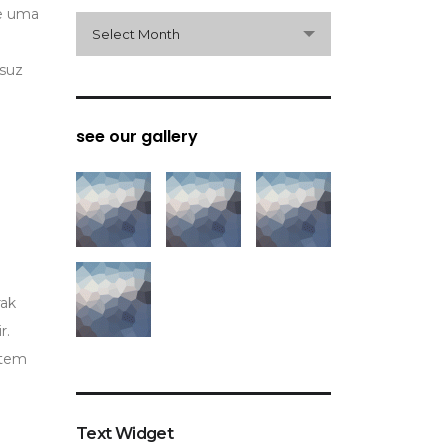
de uma
archive
Select Month
msuz
see our gallery
rak
r.
stem
Text Widget