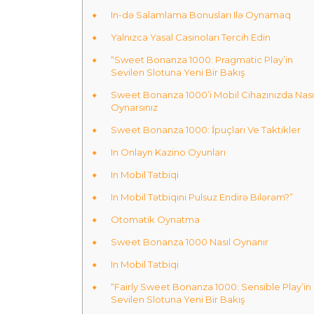
In-də Salamlama Bonusları Ilə Oynamaq
Yalnızca Yasal Casinoları Tercih Edin
“Sweet Bonanza 1000: Pragmatic Play’in
Sevilen Slotuna Yeni Bir Bakış
Sweet Bonanza 1000’i Mobil Cihazınızda Nası
Oynarsınız
Sweet Bonanza 1000: İpuçları Ve Taktikler
In Onlayn Kazino Oyunları
In Mobil Tətbiqi
In Mobil Tətbiqini Pulsuz Endirə Bilərəm?”
Otomatik Oynatma
Sweet Bonanza 1000 Nasıl Oynanır
In Mobil Tətbiqi
“Fairly Sweet Bonanza 1000: Sensible Play’in
Sevilen Slotuna Yeni Bir Bakış