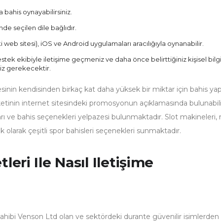
a bahis oynayabilirsiniz.
de seçilen dile bağlıdır.
eb sitesi), iOS ve Android uygulamaları aracılığıyla oynanabilir.
destek ekibiyle iletişime geçmeniz ve daha önce belirttiğiniz kişisel bilgi
z gerekecektir.
nin kendisinden birkaç kat daha yüksek bir miktar için bahis y
rketinin internet sitesindeki promosyonun açıklamasında bulunabili
ı ve bahis seçenekleri yelpazesi bulunmaktadır. Slot makineleri, r
k olarak çeşitli spor bahisleri seçenekleri sunmaktadır.
eri Ile Nasıl Iletişime
sahibi Venson Ltd olan ve sektördeki durante güvenilir isimlerden b