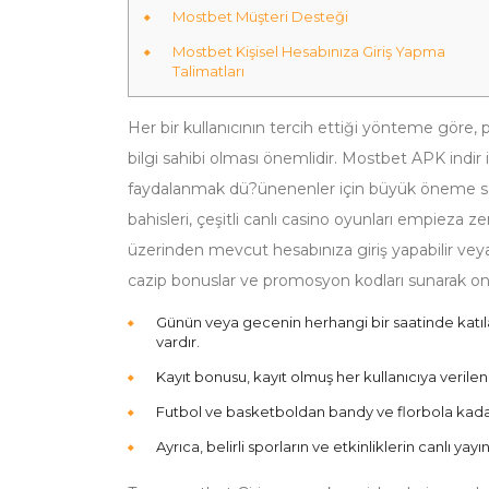
Mostbet Müşteri Desteği
Mostbet Kişisel Hesabınıza Giriş Yapma
Talimatları
Her bir kullanıcının tercih ettiği yönteme gö
bilgi sahibi olması önemlidir. Mostbet APK ind
faydalanmak dü?ünenenler için büyük öneme sahip
bahisleri, çeşitli canlı casino oyunları empieza z
üzerinden mevcut hesabınıza giriş yapabilir veya 
cazip bonuslar ve promosyon kodları sunarak on
Günün veya gecenin herhangi bir saatinde katıla
vardır.
Kayıt bonusu, kayıt olmuş her kullanıcıya verilen 
Futbol ve basketboldan bandy ve florbola kadar
Ayrıca, belirli sporların ve etkinliklerin canlı y