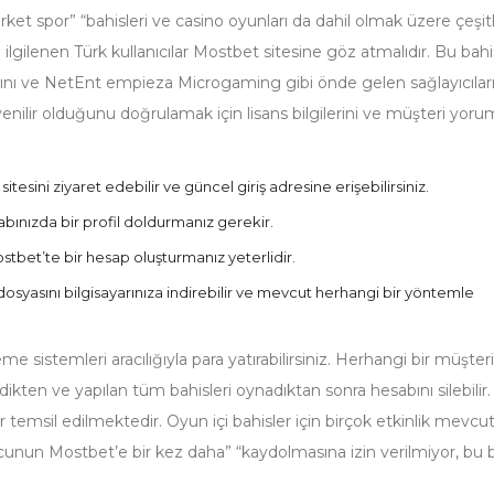
Şirket spor” “bahisleri ve casino oyunları da dahil olmak üzere çeşitl
 ilgilenen Türk kullanıcılar Mostbet sitesine göz atmalıdır. Bu bahi
ılarını ve NetEnt empieza Microgaming gibi önde gelen sağlayıcılar
nilir olduğunu doğrulamak için lisans bilgilerini ve müşteri yorum
tesini ziyaret edebilir ve güncel giriş adresine erişebilirsiniz.
abınızda bir profil doldurmanız gerekir.
bet’te bir hesap oluşturmanız yeterlidir.
osyasını bilgisayarınıza indirebilir ve mevcut herhangi bir yöntemle
 sistemleri aracılığıyla para yatırabilirsiniz. Herhangi bir müşteris
rdikten ve yapılan tüm bahisleri oynadıktan sonra hesabını silebilir
temsil edilmektedir. Oyun içi bahisler için birçok etkinlik mevcut
uncunun Mostbet’e bir kez daha” “kaydolmasına izin verilmiyor, bu 