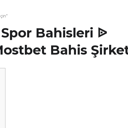
çin”
 Spor Bahisleri ᐉ
ostbet Bahis Şirket