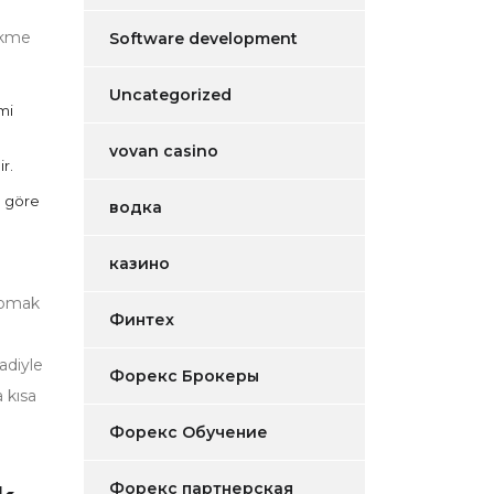
çekme
Software development
Uncategorized
mi
vovan casino
r.
e göre
водка
казино
yapmak
Финтех
adiyle
Форекс Брокеры
 kısa
Форекс Обучение
Форекс партнерская