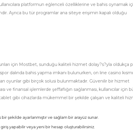
lanıcılara platformun eğlenceli özelliklerine ve bahis oynamak iç
mdir. Ayrıca bu tür programlar ana siteye erişimin kapalı olduğu
unları için Mostbet, sunduğu kaliteli hizmet dolay?s?yla oldukça 
 spor dalında bahis yapma imkanı bulunurken, on line casino kısm
nan oyunlar gibi birçok solusi bulunmaktadır. Güvenilir bir hizmet
ması ve finansal işlemlerde şeffaflığın sağlanması, kullanıcılar için 
tablet gibi cihazlarda mükemmel bir şekilde çalışan ve kaliteli hi
s bir şekilde ayarlanmıştır ve sağlam bir arayüz sunar.
iş yapabilir veya yeni bir hesap oluşturabilirsiniz.