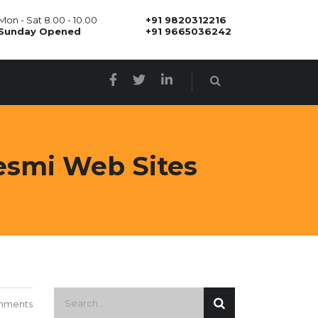
Mon - Sat 8.00 - 10.00
+91 9820312216
Sunday Opened
+91 9665036242
esmi Web Sites
mments