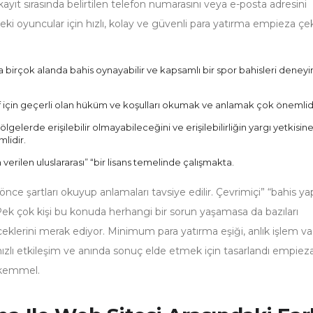
 kayıt sırasında belirtilen telefon numarasını veya e-posta adresini
’deki oyuncular için hızlı, kolay ve güvenli para yatırma empieza 
a birçok alanda bahis oynayabilir ve kapsamlı bir spor bahisleri deneyi
 için geçerli olan hüküm ve koşulları okumak ve anlamak çok önemlidi
lerde erişilebilir olmayabileceğini ve erişilebilirliğin yargı yetkisin
lidir.
verilen uluslararası” “bir lisans temelinde çalışmakta.
ce şartları okuyup anlamaları tavsiye edilir. Çevrimiçi” “bahis 
 Pek çok kişi bu konuda herhangi bir sorun yaşamasa da bazıları
ceklerini merak ediyor. Minimum para yatırma eşiği, anlık işlem va
 hızlı etkileşim ve anında sonuç elde etmek için tasarlandı empieza
ükemmel.