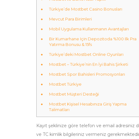
Türkiye’de Mostbet Casino Bonusları
Mevcut Para Birimleri
Mobil Uygulama Kullanmanın Avantajları
Bir Kumarhane Için Depozitoda %100 Ilk Pra
Yatırma Bonusu & 15fs
Türkiye’deki Mostbet Online Oyunları
Mostbet – Türkiye’nin En İyi Bahis Şirketi
Mostbet Spor Bahisleri Promosyonları
Mostbet Türkiye
Mostbet Müşteri Desteği
Mostbet Kişisel Hesabınıza Giriş Yapma
Talimatları
Kayıt şeklinize göre telefon ve email adresiniz dı
ve TC kimlik bilgileriniz vermeniz gerekmektedir.