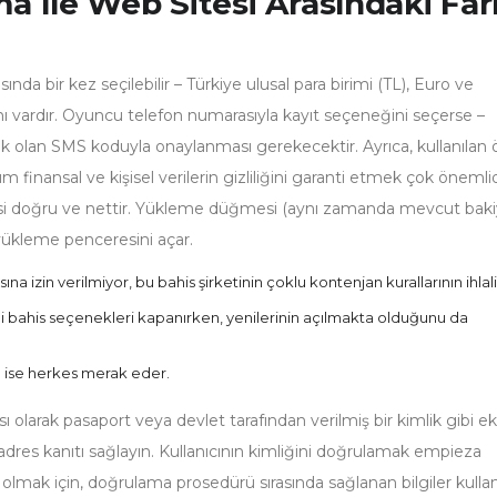
 Ile Web Sitesi Arasındaki Far
ında bir kez seçilebilir – Türkiye ulusal para birimi (TL), Euro ve
ı vardır. Oyuncu telefon numarasıyla kayıt seçeneğini seçerse –
ecek olan SMS koduyla onaylanması gerekecektir. Ayrıca, kullanıla
finansal ve kişisel verilerin gizliliğini garanti etmek çok önemlid
irisi doğru ve nettir. Yükleme düğmesi (aynı zamanda mevcut baki
 yükleme penceresini açar.
izin verilmiyor, bu bahis şirketinin çoklu kontenjan kurallarının ihlali
 bahis seçenekleri kapanırken, yenilerinin açılmakta olduğunu da
nı ise herkes merak eder.
 olarak pasaport veya devlet tarafından verilmiş bir kimlik gibi ek
i adres kanıtı sağlayın. Kullanıcının kimliğini doğrulamak empieza
k için, doğrulama prosedürü sırasında sağlanan bilgiler kullanıl