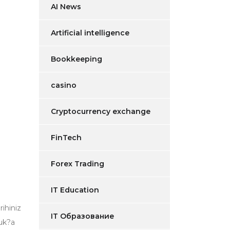
AI News
Artificial intelligence
Bookkeeping
casino
Cryptocurrency exchange
FinTech
Forex Trading
IT Education
rihiniz
IT Образование
duk?a