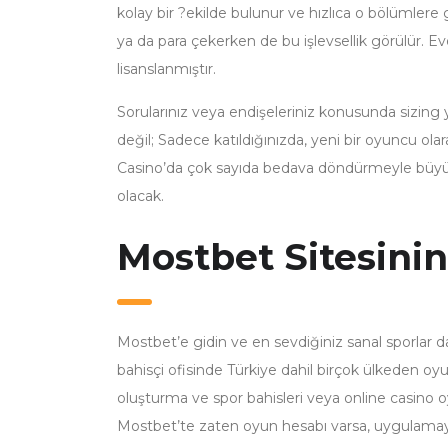
kolay bir ?ekilde bulunur ve hızlıca o bölümlere 
ya da para çekerken de bu işlevsellik görülür. 
lisanslanmıştır.
Sorularınız veya endişeleriniz konusunda sizi
değil; Sadece katıldığınızda, yeni bir oyuncu o
Casino’da çok sayıda bedava döndürmeyle büyük
olacak.
Mostbet Sitesinin
Mostbet’e gidin ve en sevdiğiniz sanal sporlar dal
bahisçi ofisinde Türkiye dahil birçok ülkeden oyu
oluşturma ve spor bahisleri veya online casino 
Mostbet’te zaten oyun hesabı varsa, uygulamayı y