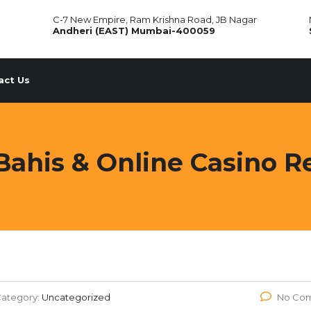
C-7 New Empire, Ram Krishna Road, JB Nagar
Andheri (EAST) Mumbai-400059
act Us
Bahis & Online Casino R
ategory:
Uncategorized
No Co