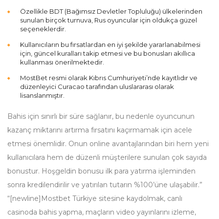
Özellikle BDT (Bağımsız Devletler Topluluğu) ülkelerinden
sunulan birçok turnuva, Rus oyuncular için oldukça güzel
seçeneklerdir.
Kullanıcıların bu fırsatlardan en iyi şekilde yararlanabilmesi
için, güncel kuralları takip etmesi ve bu bonusları akıllıca
kullanması önerilmektedir.
MostBet resmi olarak Kıbrıs Cumhuriyeti’nde kayıtlıdır ve
düzenleyici Curacao tarafından uluslararası olarak
lisanslanmıştır.
Bahis için sınırlı bir süre sağlanır, bu nedenle oyuncunun
kazanç miktarını artırma fırsatını kaçırmamak için acele
etmesi önemlidir. Onun online avantajlarından biri hem yeni
kullanıcılara hem de düzenli müşterilere sunulan çok sayıda
bonustur. Hoşgeldin bonusu ilk para yatırma işleminden
sonra kredilendirilir ve yatırılan tutarın %100’üne ulaşabilir.”
“[newline]Mostbet Türkiye sitesine kaydolmak, canlı
casinoda bahis yapma, maçların video yayınlarını izleme,