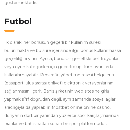
göstermektedir.
Futbol
İlk olarak, her bonusun geçerli bir kullanım süresi
bulunmakta ve bu süre içerisinde ilgili bonus kullanılmazsa
geçerliliğini yitirir. Ayrıca, bonuslar genellikle belirli oyunlar
veya oyun kategorileri için geçerli olup, tüm oyunlarda
kullanılamayabilir. Prosedür, yönetime resmi belgelerin
(pasaport, uluslararası ehliyet) elektronik versiyonlarının
sağlanmasını içerir. Bahis şirketinin web sitesine giriş
yapmak s?rf doğrudan değil, aynı zamanda sosyal ağlar
aracılığıyla da yapılabilir. Mostbet online online casino,
dünyanın dört bir yanından yüzlerce spor karşılaşmasında
oranlar ve bahis hatları sunan bir spor platformudur.