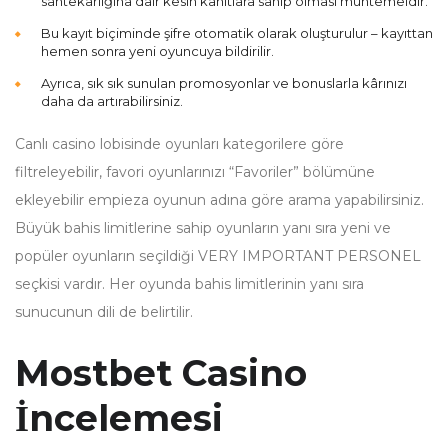
sahtekarlığına dair kesin kanıtlara sahip olması muhtemeldir.
Bu kayıt biçiminde şifre otomatik olarak oluşturulur – kayıttan
hemen sonra yeni oyuncuya bildirilir.
Ayrıca, sık sık sunulan promosyonlar ve bonuslarla kârınızı
daha da artırabilirsiniz.
Canlı casino lobisinde oyunları kategorilere göre
filtreleyebilir, favori oyunlarınızı “Favoriler” bölümüne
ekleyebilir empieza oyunun adına göre arama yapabilirsiniz.
Büyük bahis limitlerine sahip oyunların yanı sıra yeni ve
popüler oyunların seçildiği VERY IMPORTANT PERSONEL
seçkisi vardır. Her oyunda bahis limitlerinin yanı sıra
sunucunun dili de belirtilir.
Mostbet Casino
İncelemesi