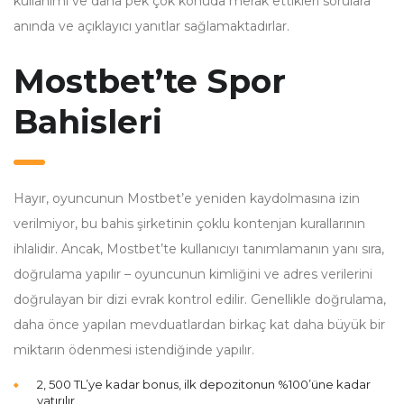
kullanımı ve daha pek çok konuda merak ettikleri sorulara
anında ve açıklayıcı yanıtlar sağlamaktadırlar.
Mostbet’te Spor
Bahisleri
Hayır, oyuncunun Mostbet’e yeniden kaydolmasına izin
verilmiyor, bu bahis şirketinin çoklu kontenjan kurallarının
ihlalidir. Ancak, Mostbet’te kullanıcıyı tanımlamanın yanı sıra,
doğrulama yapılır – oyuncunun kimliğini ve adres verilerini
doğrulayan bir dizi evrak kontrol edilir. Genellikle doğrulama,
daha önce yapılan mevduatlardan birkaç kat daha büyük bir
miktarın ödenmesi istendiğinde yapılır.
2, 500 TL’ye kadar bonus, ilk depozitonun %100’üne kadar
yatırılır.