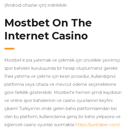
(Android cihazlar için) indirilebilir.
Mostbet On The
Internet Casino
Mostbet’e pra yatırmak ve çekmek için öncelikle çevrimiçi
spor bahisleri kuruluşunda bir hesap oluşturmanız gerekir.
Para yatırma ve çekme için kesin prosedür, kullandığınız
platforma veya cihaza ve mevcut ödeme seçeneklerine
göre farklılık gösterebilir. Mostbet’e hemen şimdi kaydolun
ve online spor bahislerinin ve casino oyunlarının keyfini
çıkarın! Türkiye’nin önde gelen bahis platformlarından biri
olan bu platform, kullanıcılarına geniş bir bahis yelpazesi ve
eğlenceli casino oyunları sunmakta
https://sunhaber.com/
.