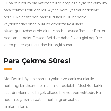
Buna minimum pra yatırma tutarı empieza aylık maksimum
para çekme limiti dahildir. Ayrıca, yerel yasalar nedeniyle
belirli ülkeler siteden hariç tutulabilir. Bu nedenle,
kaydolmadan önce hüküm empieza koşullarını
okuduğunuzdan emin olun. Mostbet ayrıca Jacks or Better,
Aces and Looks, Deuces Wild ve daha fazlası gibi popüler
video poker oyunlarından bir seçki sunar.
Para Çekme Süresi
MosBet’in böyle bir sorunu yoktur ve canlı oyunlar ile
herhangi bir aksama olmadan kar edilebilir. MostBet farklı
saat dilimlerindeki birçok ülkede hizmet vermektedir. Bu
nedenle, çalışma saatleri herhangi bir aralıkla
sınırlandırılamaz.