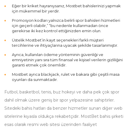
Eğer bir kriket hayranıysanız, Mostbet bahislerinizi yapmak
için mükemmel bir yerdir.
Promosyon kodları yalnızca belirli spor bahisleri hizmetleri
için geçerli olabilir,” “bu nedenle kullanmadan önce
gerekirse iki kez kontrol ettiğinizden emin olun.
Üstelik Mostbet’in kayıt seçenekleri farklı müşteri
tercihlerine ve ihtiyaçlarına uyacak şekilde tasarlanmıştır.
Ayrıca, kullanılan ödeme yönteminin güvenliği ve
emniyetinin yanı sıra tüm finansal ve kişisel verilerin gizliliğini
garanti etmek çok önemlidir.
Mostbet ayrıca blackjack, rulet ve bakara gibi çeşitli masa
oyunları da sunmaktadır.
Futbol, basketbol, tenis, buz hokeyi ve daha pek çok spor
dahil olmak üzere geniş bir spor yelpazesine sahiptirler.
Sitedeki bahis hatları da benzer hizmetler sunan diğer web
sitelerine kıyasla oldukça rekabetçidir. MostBet bahis şirketi
esas olarak resmi web sitesi üzerinden faaliyet