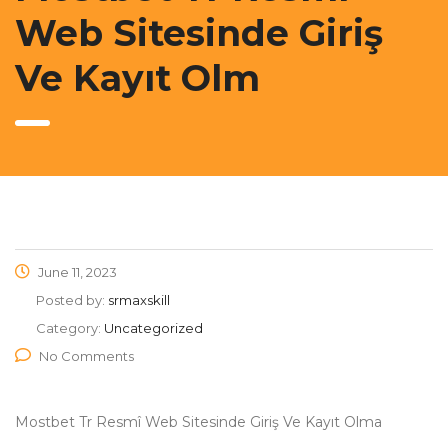
Web Sitesinde Giriş
Ve Kayıt Olm
June 11, 2023
Posted by:
srmaxskill
Category:
Uncategorized
No Comments
Mostbet Tr Resmî Web Sitesinde Giriş Ve Kayıt Olma