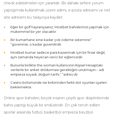
check edebilmeleri için yararlıdır. Bir dahaki sefere yorum
yaptığımda kullanılmak üzere adımı, e-posta adresimi ve net
site adresimi bu tarayıcıya kaydet.
Eğer bir golf hayranıysanız, Mostbet bahislerinizi yapmak için
mükemmel bir yer olacaktır.
Bir kumarhane eine kadar çok ödeme sistemine”
“güvenirse, o kadar güvenilirdir.
Mostbet kumar sadece para kazanmak için bir fırsat değil,
aynı zamanda heyecan verici bir eğlencedir.
Bununla birlikte the woman kullanıcının Kişisel Hesaptaki
verilerle bir anket doldurması gerektiğini unutmayın – adı
empieza soyadı, doğum tarihi,” “adres vb.
Casino bölümünde ise birbirinden farklı slot oyunları üyeleri
beklemekte.
Online spor bahisleri, birçok insanın çeşitli spor disiplinlerinde
bahis yaptığı büyük bir endüstridir. En çok tercih edilen
sporlar arasında futbol, basketbol empieza beyzbol