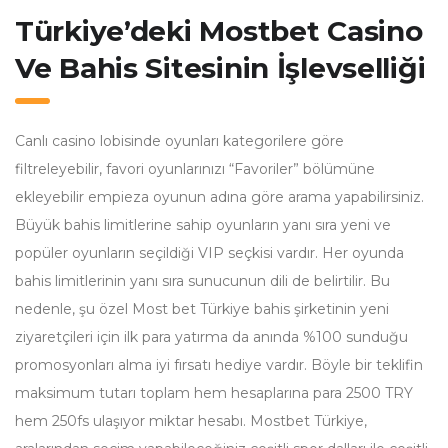
Türkiye’deki Mostbet Casino
Ve Bahis Sitesinin İşlevselliği
Canlı casino lobisinde oyunları kategorilere göre
filtreleyebilir, favori oyunlarınızı “Favoriler” bölümüne
ekleyebilir empieza oyunun adına göre arama yapabilirsiniz.
Büyük bahis limitlerine sahip oyunların yanı sıra yeni ve
popüler oyunların seçildiği VIP seçkisi vardır. Her oyunda
bahis limitlerinin yanı sıra sunucunun dili de belirtilir. Bu
nedenle, şu özel Most bet Türkiye bahis şirketinin yeni
ziyaretçileri için ilk para yatırma da anında %100 sunduğu
promosyonları alma iyi fırsatı hediye vardır. Böyle bir teklifin
maksimum tutarı toplam hem hesaplarına para 2500 TRY
hem 250fs ulaşıyor miktar hesabı. Mostbet Türkiye,