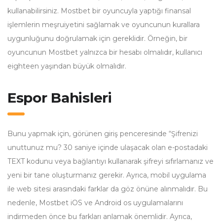
kullanabilirsiniz. Mostbet bir oyuncuyla yaptığı finansal
işlemlerin meşruiyetini sağlamak ve oyuncunun kurallara
uygunluğunu doğrulamak için gereklidir. Örneğin, bir
oyuncunun Mostbet yalnızca bir hesabı olmalıdır, kullanıcı
eighteen yaşından büyük olmalıdır.
Espor Bahisleri
Bunu yapmak için, görünen giriş penceresinde “Şifrenizi
unuttunuz mu? 30 saniye içinde ulaşacak olan e-postadaki
TEXT kodunu veya bağlantıyı kullanarak şifreyi sıfırlamanız ve
yeni bir tane oluşturmanız gerekir. Ayrıca, mobil uygulama
ile web sitesi arasındaki farklar da göz önüne alınmalıdır. Bu
nedenle, Mostbet iOS ve Android os uygulamalarını
indirmeden önce bu farkları anlamak önemlidir. Ayrıca,