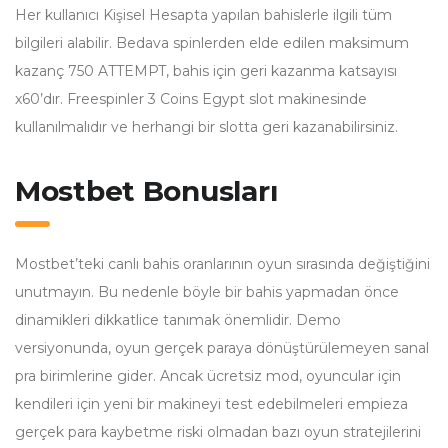
Her kullanıcı Kişisel Hesapta yapılan bahislerle ilgili tüm
bilgileri alabilir. Bedava spinlerden elde edilen maksimum
kazanç 750 ATTEMPT, bahis için geri kazanma katsayısı
x60’dır. Freespinler 3 Coins Egypt slot makinesinde
kullanılmalıdır ve herhangi bir slotta geri kazanabilirsiniz.
Mostbet Bonusları
Mostbet’teki canlı bahis oranlarının oyun sırasında değiştiğini
unutmayın. Bu nedenle böyle bir bahis yapmadan önce
dinamikleri dikkatlice tanımak önemlidir. Demo
versiyonunda, oyun gerçek paraya dönüştürülemeyen sanal
pra birimlerine gider. Ancak ücretsiz mod, oyuncular için
kendileri için yeni bir makineyi test edebilmeleri empieza
gerçek para kaybetme riski olmadan bazı oyun stratejilerini