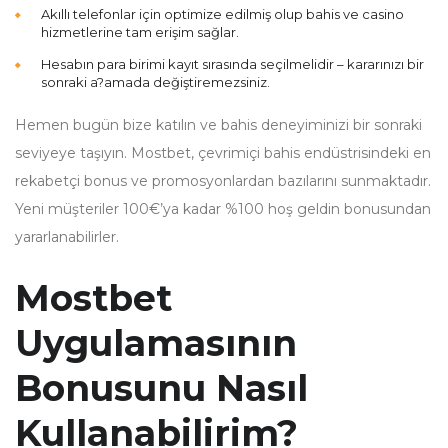
Akıllı telefonlar için optimize edilmiş olup bahis ve casino
hizmetlerine tam erişim sağlar.
Hesabın para birimi kayıt sırasında seçilmelidir – kararınızı bir
sonraki a?amada değiştiremezsiniz.
Hemen bugün bize katılın ve bahis deneyiminizi bir sonraki
seviyeye taşıyın. Mostbet, çevrimiçi bahis endüstrisindeki en
rekabetçi bonus ve promosyonlardan bazılarını sunmaktadır.
Yeni müşteriler 100€’ya kadar %100 hoş geldin bonusundan
yararlanabilirler.
Mostbet
Uygulamasının
Bonusunu Nasıl
Kullanabilirim?