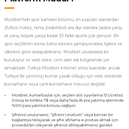
Mostbet’teki spor bahisleri bölümü, en popüler olanlardan
(futbol, hokey, tenis, basketbol) sıra dışı olanlara (araba yarışı,
at yarışı, köpek yarışı) kadar 33 farklı sporla çok geniştir. Bir
spor seçtikten sonra, bahis listesini şampiyonalara, liglere ve
ülkelere göre sıralayabilirsiniz. Mostbet uluslararası bir
kuruluştur ve web sitesi. com alan adı bölgesinde yer
almaktadır. Türkçe Mostbet internet sitesi lisanslıdır, ancak
Türkiye’de çevrimiçi kumar yasak olduğu için web sitesinde
kumarhane veya canlı kumarhane mevcut değildir.
Mostbet, kumarbazlar için, seçilen slot oyunlarına 15 Ücretsiz
Dönüş ile birlikte 7$ veya daha fazla ilk pra yatırma işleminde
%100 para yatırma bonusu sağlıyor.
Şifrenizi unutursanız, “Şifremi Unuttum” veya benzer bir
bağlantıya tıklayarak ve şifre sıfırlama e-postası almak için
prosedürleri izleyerek şifrenizi sıfırlayabilmeniz gerekir.