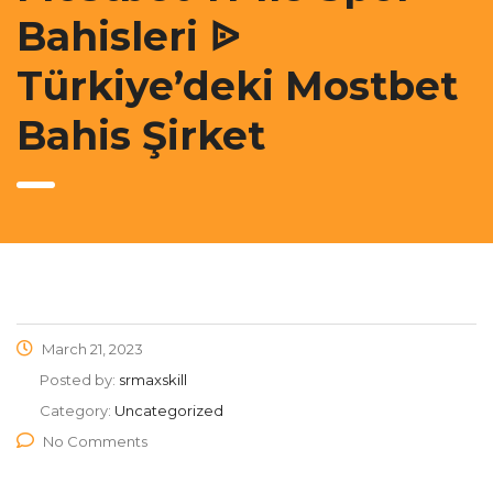
Bahisleri ᐉ
Türkiye’deki Mostbet
Bahis Şirket
March 21, 2023
Posted by:
srmaxskill
Category:
Uncategorized
No Comments