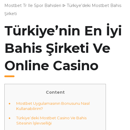
Mostbet Tr Ile Spor Bahisleri ᐉ Türkiye’deki Mostbet Bahis
Şirketi
Türkiye’nin En İyi
Bahis Şirketi Ve
Online Casino
Content
Mostbet Uygulamasının Bonusunu Nasıl
Kullanabilirim?
Türkiye’deki Mostbet Casino Ve Bahis
Sitesinin İşlevselliği