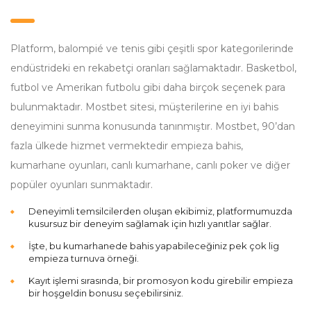
Platform, balompié ve tenis gibi çeşitli spor kategorilerinde
endüstrideki en rekabetçi oranları sağlamaktadır. Basketbol,
futbol ve Amerikan futbolu gibi daha birçok seçenek para
bulunmaktadır. Mostbet sitesi, müşterilerine en iyi bahis
deneyimini sunma konusunda tanınmıştır. Mostbet, 90’dan
fazla ülkede hizmet vermektedir empieza bahis,
kumarhane oyunları, canlı kumarhane, canlı poker ve diğer
popüler oyunları sunmaktadır.
Deneyimli temsilcilerden oluşan ekibimiz, platformumuzda
kusursuz bir deneyim sağlamak için hızlı yanıtlar sağlar.
İşte, bu kumarhanede bahis yapabileceğiniz pek çok lig
empieza turnuva örneği.
Kayıt işlemi sırasında, bir promosyon kodu girebilir empieza
bir hoşgeldin bonusu seçebilirsiniz.