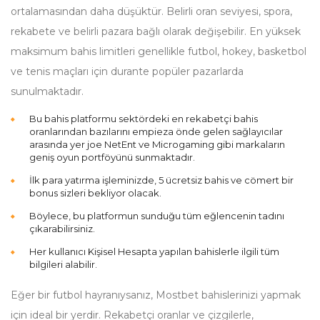
ortalamasından daha düşüktür. Belirli oran seviyesi, spora,
rekabete ve belirli pazara bağlı olarak değişebilir. En yüksek
maksimum bahis limitleri genellikle futbol, hokey, basketbol
ve tenis maçları için durante popüler pazarlarda
sunulmaktadır.
Bu bahis platformu sektördeki en rekabetçi bahis
oranlarından bazılarını empieza önde gelen sağlayıcılar
arasında yer joe NetEnt ve Microgaming gibi markaların
geniş oyun portföyünü sunmaktadır.
İlk para yatırma işleminizde, 5 ücretsiz bahis ve cömert bir
bonus sizleri bekliyor olacak.
Böylece, bu platformun sunduğu tüm eğlencenin tadını
çıkarabilirsiniz.
Her kullanıcı Kişisel Hesapta yapılan bahislerle ilgili tüm
bilgileri alabilir.
Eğer bir futbol hayranıysanız, Mostbet bahislerinizi yapmak
için ideal bir yerdir. Rekabetçi oranlar ve çizgilerle,