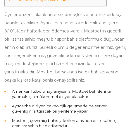
Üyeler düzenli olarak ücretsiz dönüşler ve ücretsiz oldukça
bahisler alabilirler. Ayrıca, harcanan sürede miktarın işlemi
%10’luk bir haftalık geri ödemesi vardır. Mostbet’in geçerli
bir lisansa sahip meşru bir spor bahis platformu olduğundan
emin olabilirsiniz. Sürekli olumlu değerlendirmelerimiz, geniş
spor seçeneklerimiz, güvenilir ödeme sistemimiz ve duyarlı
müşteri desteğimiz gibi hizmetlerimizin kalitesini
yansıtmaktadır. Mostbet borsasında ise bir bahisçi yerine
başka kişilere karşı bahis oynayabilirsiniz.
Amerikan futbolu hayranıysanız, Mostbet bahislerinizi
yapmak için mükemmel bir yer olacaktır.
Ayrıca the girl yeni teknolojik gelişmede de server
güvenliğini arttıracak bir yenileme yapar.
Mostbet, çevrimiçi bahis şirketleri arasında en rekabetçi
oranlara sahip bir platformdur.