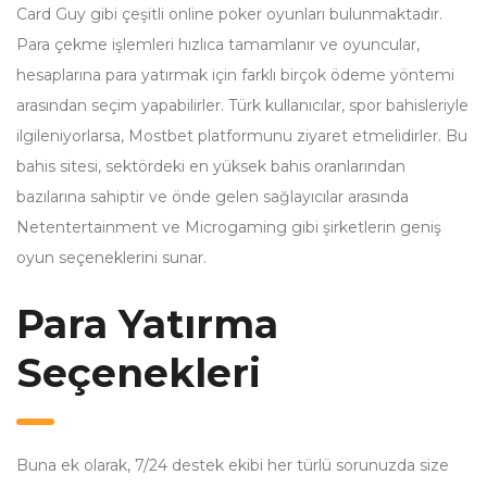
Card Guy gibi çeşitli online poker oyunları bulunmaktadır.
Para çekme işlemleri hızlıca tamamlanır ve oyuncular,
hesaplarına para yatırmak için farklı birçok ödeme yöntemi
arasından seçim yapabilirler. Türk kullanıcılar, spor bahisleriyle
ilgileniyorlarsa, Mostbet platformunu ziyaret etmelidirler. Bu
bahis sitesi, sektördeki en yüksek bahis oranlarından
bazılarına sahiptir ve önde gelen sağlayıcılar arasında
Netentertainment ve Microgaming gibi şirketlerin geniş
oyun seçeneklerini sunar.
Para Yatırma
Seçenekleri
Buna ek olarak, 7/24 destek ekibi her türlü sorunuzda size