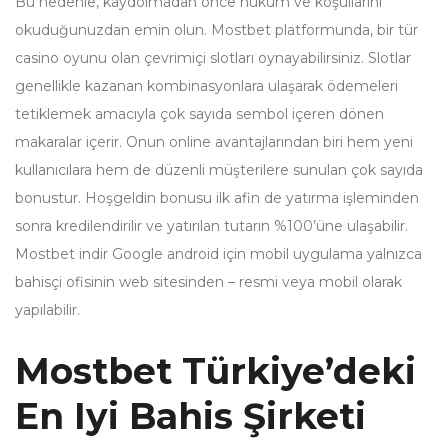
Bu nedenle, kaydolmadan önce hüküm ve koşullarını
okuduğunuzdan emin olun. Mostbet platformunda, bir tür
casino oyunu olan çevrimiçi slotları oynayabilirsiniz. Slotlar
genellikle kazanan kombinasyonlara ulaşarak ödemeleri
tetiklemek amacıyla çok sayıda sembol içeren dönen
makaralar içerir. Onun online avantajlarından biri hem yeni
kullanıcılara hem de düzenli müşterilere sunulan çok sayıda
bonustur. Hoşgeldin bonusu ilk afin de yatırma işleminden
sonra kredilendirilir ve yatırılan tutarın %100’üne ulaşabilir.
Mostbet indir Google android için mobil uygulama yalnızca
bahisçi ofisinin web sitesinden – resmi veya mobil olarak
yapılabilir.
Mostbet Türkiye’deki
En Iyi Bahis Şirketi