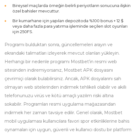
Bireysel maçlarda örneğin belirli periyotların sonucuna ilişkin
özel bahisler mevcuttur.
Bir kumarhane için yapılan depozitoda %100 bonus + 12 $
veya daha fazla para yatırma işleminde seçilen slot oyunları
için 250FS.
Programı bulduktan sonra, güncellemeleri arayın ve
ekrandaki talimatları izleyerek mevcut olanları yükleyin.
Herhangi bir nedenle programı Mostbet’in resmi web
sitesinden indiremiyorsanız, Mostbet APK dosyasını
çevrimiçi olarak bulabilirsiniz. Ancak, APK dosyalarını sah
olmayan web sitelerinden indirmek tehlikeli olabilir ve akıllı
telefonunuzu virüs ve kötü amaçlı yazılım riski altına
sokabilir. Programları resmi uygulama mağazasından
indirmek her zaman tavsiye edilir. Genel olarak, Mostbet
mobil uygulaması kullanıcılara favori spor etkinliklerine bahis
oynamaları için uygun, güvenli ve kullanıcı dostu bir platform