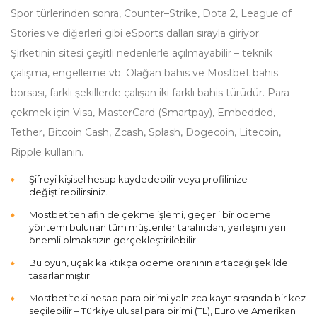
Spor türlerinden sonra, Counter–Strike, Dota 2, League of
Stories ve diğerleri gibi eSports dalları sırayla giriyor.
Şirketinin sitesi çeşitli nedenlerle açılmayabilir – teknik
çalışma, engelleme vb. Olağan bahis ve Mostbet bahis
borsası, farklı şekillerde çalışan iki farklı bahis türüdür. Para
çekmek için Visa, MasterCard (Smartpay), Embedded,
Tether, Bitcoin Cash, Zcash, Splash, Dogecoin, Litecoin,
Ripple kullanın.
Şifreyi kişisel hesap kaydedebilir veya profilinize
değiştirebilirsiniz.
Mostbet’ten afin de çekme işlemi, geçerli bir ödeme
yöntemi bulunan tüm müşteriler tarafından, yerleşim yeri
önemli olmaksızın gerçekleştirilebilir.
Bu oyun, uçak kalktıkça ödeme oranının artacağı şekilde
tasarlanmıştır.
Mostbet’teki hesap para birimi yalnızca kayıt sırasında bir kez
seçilebilir – Türkiye ulusal para birimi (TL), Euro ve Amerikan