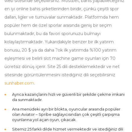
web sitesinde seçebilirsiniz. Mostbet, bahis yapabileceğiniz
en iyi online bahis şirketlerinden biridir, çünkü çeşitli spor
dalları, ligler ve turnuvalar sunmaktadır. Platformda hem
popüler hem de özel sporlar arasında geniş bir seçim
bulunmaktadır, bu da favori sporunuzu bulmayı
kolaylaştırmaktadır. Yukarıdakiyle benzer bir ilk yatırım
bonusu, 20 $ ya da daha ?ok ilk yatırımda %100 yatırım
eşleşmesi ve belirli slot machine game oyunları için 70
ücretsiz dönüş içerir. Site 25 dili desteklemektedir ve net
sitesinde görüntülenmesini istediğiniz dili seçebilirsiniz
sunhaber.com
.
Ayrıca kazançlarını hızlı ve güvenli bir şekilde çekme imkanı
da sunmaktadır.
Ana menüdeki ayrı bir blokta, oyuncular arasında popüler
olan Aviator – Spribe sağlayıcısından çok çeşitli çarpışma
oyunlarına yol açan oyun, çıkacak.
Sitemiz 25 farklı dilde hizmet vermektedir ve istediğiniz dili