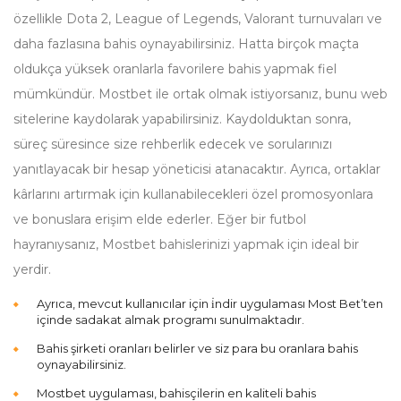
özellikle Dota 2, League of Legends, Valorant turnuvaları ve
daha fazlasına bahis oynayabilirsiniz. Hatta birçok maçta
oldukça yüksek oranlarla favorilere bahis yapmak fiel
mümkündür. Mostbet ile ortak olmak istiyorsanız, bunu web
sitelerine kaydolarak yapabilirsiniz. Kaydolduktan sonra,
süreç süresince size rehberlik edecek ve sorularınızı
yanıtlayacak bir hesap yöneticisi atanacaktır. Ayrıca, ortaklar
kârlarını artırmak için kullanabilecekleri özel promosyonlara
ve bonuslara erişim elde ederler. Eğer bir futbol
hayranıysanız, Mostbet bahislerinizi yapmak için ideal bir
yerdir.
Ayrıca, mevcut kullanıcılar için i̇ndir uygulaması Most Bet’ten
içinde sadakat almak programı sunulmaktadır.
Bahis şirketi oranları belirler ve siz para bu oranlara bahis
oynayabilirsiniz.
Mostbet uygulaması, bahisçilerin en kaliteli bahis