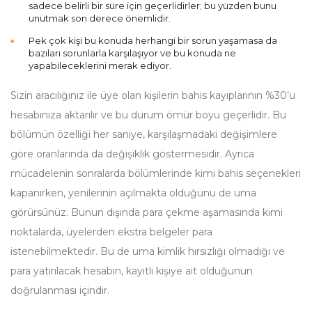
sadece belirli bir süre için geçerlidirler; bu yüzden bunu
unutmak son derece önemlidir.
Pek çok kişi bu konuda herhangi bir sorun yaşamasa da
bazıları sorunlarla karşılaşıyor ve bu konuda ne
yapabileceklerini merak ediyor.
Sizin aracılığınız ile üye olan kişilerin bahis kayıplarının %30’u
hesabınıza aktarılır ve bu durum ömür boyu geçerlidir. Bu
bölümün özelliği her saniye, karşılaşmadaki değişimlere
göre oranlarında da değişiklik göstermesidir. Ayrıca
mücadelenin sonralarda bölümlerinde kimi bahis seçenekleri
kapanırken, yenilerinin açılmakta olduğunu de uma
görürsünüz. Bunun dışında para çekme aşamasında kimi
noktalarda, üyelerden ekstra belgeler para
istenebilmektedir. Bu de uma kimlik hırsızlığı olmadığı ve
para yatırılacak hesabın, kayıtlı kişiye ait olduğunun
doğrulanması içindir.