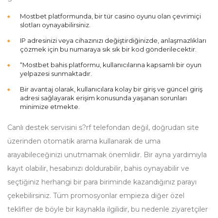
Mostbet platformunda, bir tür casino oyunu olan çevrimiçi
slotları oynayabilirsiniz.
IP adresinizi veya cihazınızı değiştirdiğinizde, anlaşmazlıkları
çözmek için bu numaraya sık sık bir kod gönderilecektir.
“Mostbet bahis platformu, kullanıcılarına kapsamlı bir oyun
yelpazesi sunmaktadır.
Bir avantaj olarak, kullanıcılara kolay bir giriş ve güncel giriş
adresi sağlayarak erişim konusunda yaşanan sorunları
minimize etmekte.
Canlı destek servisini s?rf telefondan değil, doğrudan site
üzerinden otomatik arama kullanarak de uma
arayabileceğinizi unutmamak önemlidir. Bir ayna yardımıyla
kayıt olabilir, hesabınızı doldurabilir, bahis oynayabilir ve
seçtiğiniz herhangi bir para biriminde kazandığınız parayı
çekebilirsiniz. Tüm promosyonlar empieza diğer özel
teklifler de böyle bir kaynakla ilgilidir, bu nedenle ziyaretçiler