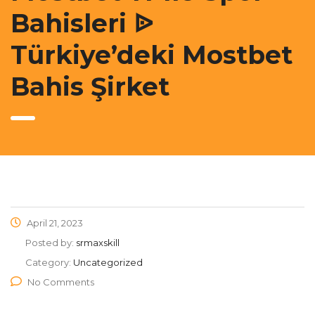
Bahisleri ᐉ
Türkiye’deki Mostbet
Bahis Şirket
April 21, 2023
Posted by:
srmaxskill
Category:
Uncategorized
No Comments