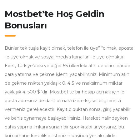
Mostbet’te Hoş Geldin
Bonusları
Bunlar tek tuşla kayıt olmak, telefon ile üye” “olmak, eposta
ile üye olmak ve sosyal medya kanalları ile üye olmaktır.
Evet, Türkiye’deki ve diğer 56 ülkedeki afin de birimlerinde
para yatırma ve çekme işlemi yapabilirsiniz. Minimum afin
de çekme miktarı yaklaşık 0. 4 $ ve maksimum miktar
yaklaşık 4, 500 $ ‘dır. Mostbet’te bir hesap açmak için, e-
posta adresiniz de dahil olmak üzere kişisel bilgilerinizi
vermeniz gerekecektir. Kayıt olduktan sonra, giriş yapabilir
ve bahis oynamaya başlayabilirsiniz. Hareket halindeyken
bahis yapma imkanı sunan bir spor kitabı arıyorsanız, bu
kumarhane kesinlikle listenizin başında yer almalıdır.