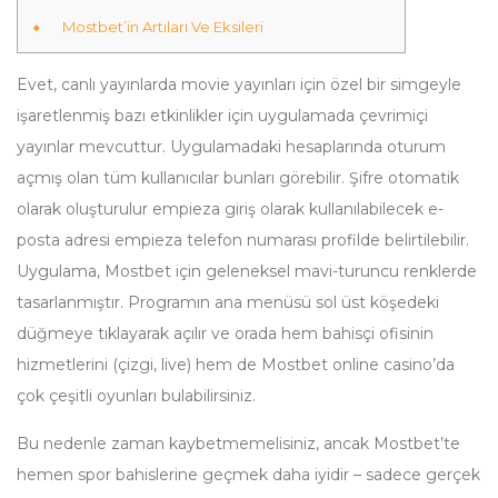
Mostbet’in Artıları Ve Eksileri
Evet, canlı yayınlarda movie yayınları için özel bir simgeyle
işaretlenmiş bazı etkinlikler için uygulamada çevrimiçi
yayınlar mevcuttur. Uygulamadaki hesaplarında oturum
açmış olan tüm kullanıcılar bunları görebilir. Şifre otomatik
olarak oluşturulur empieza giriş olarak kullanılabilecek e-
posta adresi empieza telefon numarası profilde belirtilebilir.
Uygulama, Mostbet için geleneksel mavi-turuncu renklerde
tasarlanmıştır. Programın ana menüsü sol üst köşedeki
düğmeye tıklayarak açılır ve orada hem bahisçi ofisinin
hizmetlerini (çizgi, live) hem de Mostbet online casino’da
çok çeşitli oyunları bulabilirsiniz.
Bu nedenle zaman kaybetmemelisiniz, ancak Mostbet’te
hemen spor bahislerine geçmek daha iyidir – sadece gerçek