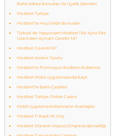
Bahis Adresi Bonusları Ve Üyelik İşlemleri
Mostbet Türkiye
Mostbet’te Hoş Geldin Bonusları
Türkiye’de Yaşıyorsam Mostbet’i Bir Ayna Site
Üzerinden Açmam Gerekir Mi?
Mostbet Güvenli Mi?
Mostbet Aviator Oyunu
Mostbet’te Promosyon Kodlarını Kullanma
Mostbet Mobil Uygulamasında Kayıt
Mostbet’te Bahis Çeşitleri
Mostbet Türkiye Online Casino
Mobil Uygulama Kullanmanın Avantajları
Mostbet Tr Kayıt Ve Giriş
Mostbet Sitesinin Arayüzü Empieza Işlevselliği
Mostbet Türkiye Bahis Oranları