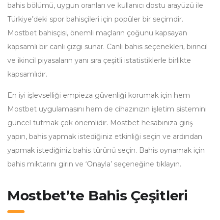
bahis bölümü, uygun oranları ve kullanıcı dostu arayüzü ile
Türkiye’deki spor bahisçileri için popüler bir seçimdir.
Mostbet bahisçisi, önemli maçların çoğunu kapsayan
kapsamlı bir canlı çizgi sunar. Canlı bahis seçenekleri, birincil
ve ikincil piyasaların yanı sıra çeşitli istatistiklerle birlikte
kapsamlıdır.
En iyi işlevselliği empieza güvenliği korumak için hem
Mostbet uygulamasını hem de cihazınızın işletim sistemini
güncel tutmak çok önemlidir. Mostbet hesabınıza giriş
yapın, bahis yapmak istediğiniz etkinliği seçin ve ardından
yapmak istediğiniz bahis türünü seçin. Bahis oynamak için
bahis miktarını girin ve ‘Onayla’ seçeneğine tıklayın.
Mostbet’te Bahis Çeşitleri