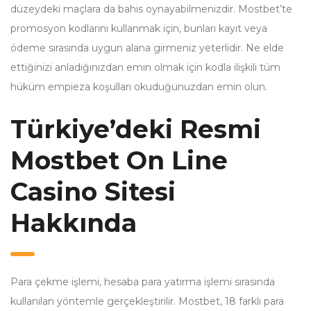
düzeydeki maçlara da bahis oynayabilmenizdir. Mostbet’te
promosyon kodlarını kullanmak için, bunları kayıt veya
ödeme sırasında uygun alana girmeniz yeterlidir. Ne elde
ettiğinizi anladığınızdan emin olmak için kodla ilişkili tüm
hüküm empieza koşulları okuduğunuzdan emin olun.
Türkiye’deki Resmi
Mostbet On Line
Casino Sitesi
Hakkında
Para çekme işlemi, hesaba para yatırma işlemi sırasında
kullanılan yöntemle gerçekleştirilir. Mostbet, 18 farklı para