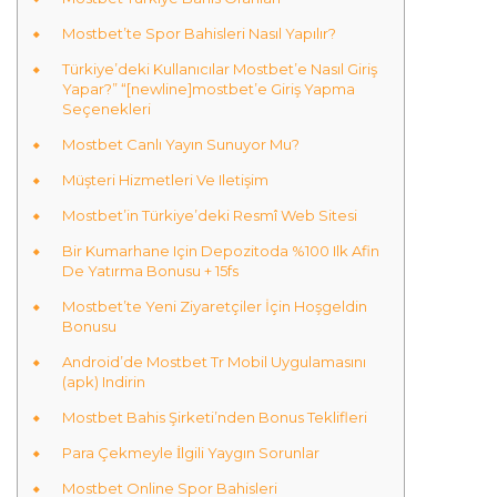
Mostbet’te Spor Bahisleri Nasıl Yapılır?
Türkiye’deki Kullanıcılar Mostbet’e Nasıl Giriş
Yapar?” “[newline]mostbet’e Giriş Yapma
Seçenekleri
Mostbet Canlı Yayın Sunuyor Mu?
Müşteri Hizmetleri Ve Iletişim
Mostbet’in Türkiye’deki Resmî Web Sitesi
Bir Kumarhane Için Depozitoda %100 Ilk Afin
De Yatırma Bonusu + 15fs
Mostbet’te Yeni Ziyaretçiler İçin Hoşgeldin
Bonusu
Android’de Mostbet Tr Mobil Uygulamasını
(apk) Indirin
Mostbet Bahis Şirketi’nden Bonus Teklifleri
Para Çekmeyle İlgili Yaygın Sorunlar
Mostbet Online Spor Bahisleri