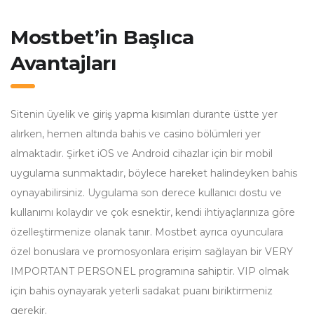
Mostbet’in Başlıca
Avantajları
Sitenin üyelik ve giriş yapma kısımları durante üstte yer
alırken, hemen altında bahis ve casino bölümleri yer
almaktadır. Şirket iOS ve Android cihazlar için bir mobil
uygulama sunmaktadır, böylece hareket halindeyken bahis
oynayabilirsiniz. Uygulama son derece kullanıcı dostu ve
kullanımı kolaydır ve çok esnektir, kendi ihtiyaçlarınıza göre
özelleştirmenize olanak tanır. Mostbet ayrıca oyunculara
özel bonuslara ve promosyonlara erişim sağlayan bir VERY
IMPORTANT PERSONEL programına sahiptir. VIP olmak
için bahis oynayarak yeterli sadakat puanı biriktirmeniz
gerekir.