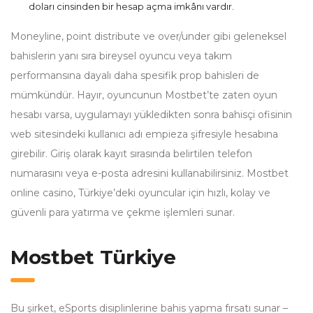
doları cinsinden bir hesap açma imkânı vardır.
Moneyline, point distribute ve over/under gibi geleneksel
bahislerin yanı sıra bireysel oyuncu veya takım
performansına dayalı daha spesifik prop bahisleri de
mümkündür. Hayır, oyuncunun Mostbet’te zaten oyun
hesabı varsa, uygulamayı yükledikten sonra bahisçi ofisinin
web sitesindeki kullanıcı adı empieza şifresiyle hesabına
girebilir. Giriş olarak kayıt sırasında belirtilen telefon
numarasını veya e-posta adresini kullanabilirsiniz. Mostbet
online casino, Türkiye’deki oyuncular için hızlı, kolay ve
güvenli para yatırma ve çekme işlemleri sunar.
Mostbet Türkiye
Bu şirket, eSports disiplinlerine bahis yapma fırsatı sunar –