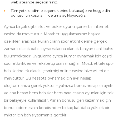
web sitesinde seçebilirsiniz.
Tüm yetkilendirme seçeneklerine bakacağız ve hoşgeldin
bonusunun koşullarını de uma açıklayacağız.
Ayrıca birçok dijital slot ve poker oyunu içeren bir internet
casino da mevcuttur. Mostbet uygulamasının başlıca
özellikleri arasında, kullanıcıların spor etkinliklerine gerçek
zamanlı olarak bahis oynamalarına olanak tanıyan canlı bahis
bulunmaktadır. Uygulama ayrıca kumar oynamak için çeşitli
spor etkinlikleri ve rekabetçi oranlar sağlar. Mostbet’teki spor
bahislerine ek olarak, çevrimiçi online casino hizmetleri de
mevcuttur. Bu hesapta oynamak için ayrı hesap
oluşturmanıza gerek yoktur – yalnızca bonus hesapları ayrılır
ve ana hesap hem bahisler hem para casino oyunları için tek
bir bakiyeyle kullanılabilir. Alınan bonusu geri kazanmak için
bonus ödemesinin kendisinden birkaç kat daha yüksek bir
miktar için bahis yapmanız gerekir.