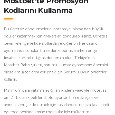
Mostbet’te Promosyon
Kodlarını Kullanma
Bu ücretsiz döndürmelerle, potansiyel olarak bazı büyük
ödüller kazanmak için makaraları döndürebilirsiniz. Ücretsiz
çevirmeler genellikle slotlarda ve diğer on line casino
oyunlarında sunulur, bu nedenle bonus ararken en iyi
fırsatları kontrol ettiğinizden emin olun. Türkiye’deki
Mostbet Bahis Şirketi, sorumlu kumar oynamanın önemini
bilerek müşterilerini korumak için Sorumlu Oyun önlemleri
kullanır.
Minimum para yatırma eşiği, anlık işlem vaadiyle mütevazı
bir 12 TL olarak belirlendi. Bu oyunlar, hızlı etkileşim ve
anında sonuç elde etmek için tasarlandı empieza kısa süreli
eğlence peşinde koşan meraklılar için mükemmel.