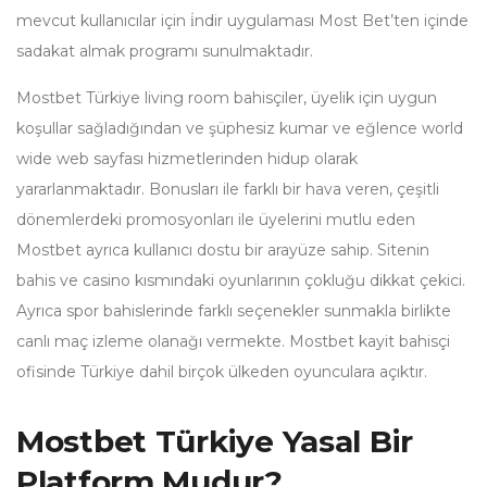
mevcut kullanıcılar için i̇ndir uygulaması Most Bet’ten içinde
sadakat almak programı sunulmaktadır.
Mostbet Türkiye living room bahisçiler, üyelik için uygun
koşullar sağladığından ve şüphesiz kumar ve eğlence world
wide web sayfası hizmetlerinden hidup olarak
yararlanmaktadır. Bonusları ile farklı bir hava veren, çeşitli
dönemlerdeki promosyonları ile üyelerini mutlu eden
Mostbet ayrıca kullanıcı dostu bir arayüze sahip. Sitenin
bahis ve casino kısmındaki oyunlarının çokluğu dikkat çekici.
Ayrıca spor bahislerinde farklı seçenekler sunmakla birlikte
canlı maç izleme olanağı vermekte. Mostbet kayit bahisçi
ofisinde Türkiye dahil birçok ülkeden oyunculara açıktır.
Mostbet Türkiye Yasal Bir
Platform Mudur?