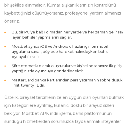
bir şekilde alınmalıdır. Kumar alışkanlıklarınızın kontrolünü
kaybettiğinizi düşünüyorsanız, profesyonel yardım almanızı
öneririz.
Bu, bir PC’ye bağlı olmadan her yerde ve her zaman gelir sa?
layan bahisler yapmalarını sağlar.
Mostbet ayrıca iOS ve Android cihazlar için bir mobil
uygulama sunar, böylece hareket halindeyken bahis
oynayabilirsiniz.
Şifre otomatik olarak oluşturulur ve kişisel hesabınıza ilk giriş
yaptığınızda oyuncuya gönderilecektir.
MasterCard banka kartlarından para yatırmanın sobre düşük
limiti twenty TL’dir.
Üstelik, bireysel tercihlerinize en uygun olan oyunları bulmak
için kategorilere ayrılmış, kullanıcı dostu bir arayüz sizleri
bekliyor. Mostbet APK indir işlemi, bahis platformunun
sunduğu hizmetlerden sorunsuzca faydalanmak isteyenler