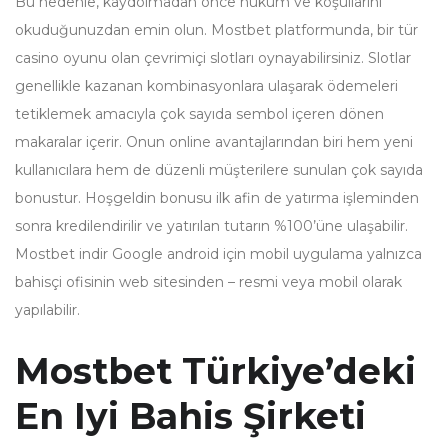
Bu nedenle, kaydolmadan önce hüküm ve koşullarını
okuduğunuzdan emin olun. Mostbet platformunda, bir tür
casino oyunu olan çevrimiçi slotları oynayabilirsiniz. Slotlar
genellikle kazanan kombinasyonlara ulaşarak ödemeleri
tetiklemek amacıyla çok sayıda sembol içeren dönen
makaralar içerir. Onun online avantajlarından biri hem yeni
kullanıcılara hem de düzenli müşterilere sunulan çok sayıda
bonustur. Hoşgeldin bonusu ilk afin de yatırma işleminden
sonra kredilendirilir ve yatırılan tutarın %100’üne ulaşabilir.
Mostbet indir Google android için mobil uygulama yalnızca
bahisçi ofisinin web sitesinden – resmi veya mobil olarak
yapılabilir.
Mostbet Türkiye’deki
En Iyi Bahis Şirketi