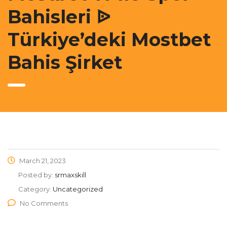
Bahisleri ᐉ
Türkiye’deki Mostbet
Bahis Şirket
March 21, 2023
Posted by:
srmaxskill
Category:
Uncategorized
No Comments