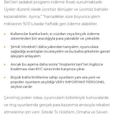
Bet’ten sadakat programı indirme fırsatı sunulmaktadır.
Üyeler düzenli olarak ücretsiz dönüşler ve ücretsiz bahisler
kazanabilirler. Ayrıca,” “harcadıkları süre boyunca işlem
miktarının %10’u kadar haftalık geri ödeme alabilirler.
Kullanıcılar banka kartı, e-cüzdan veya birçok ödeme
sisteminden biri aracılığıyla para yatırabilir ve çekebilir.
Şimdi, Mostbet’i daha yakından tanıyalım, oyunculara
sağladığı avantajları inceleyelim ve bu bahis şirketinin genel
işleyişini anlayalım.
Ancak bu aşama daha sonra “müşterini tanı“nın İngilizce
kısaltması olan KYC sürecinde karşınıza çıkar.
Büyük bahis limitlerine sahip oyunların yanı sıra yeni ve
popüler oyunların seçildiği VERY IMPORTANT PERSONEL
seçkisi vardır.
Çevrimiçi poker odası, oyuncuların birbirleriyle turnuvalarda
ve ring oyunlarında gerçek para kazanma amacıyla rekabet
etmelerine izin verir. Sitede Tx Hold’em, Omaha ve Seven