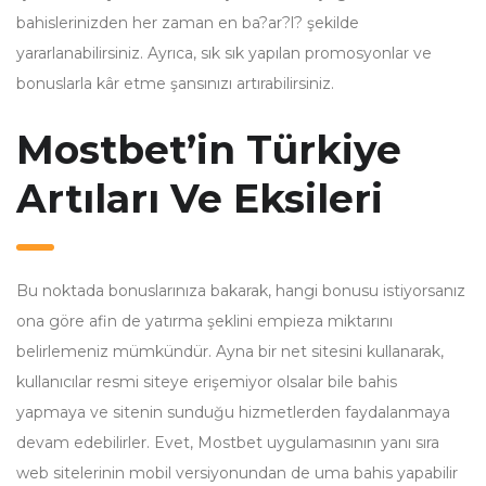
bahislerinizden her zaman en ba?ar?l? şekilde
yararlanabilirsiniz. Ayrıca, sık sık yapılan promosyonlar ve
bonuslarla kâr etme şansınızı artırabilirsiniz.
Mostbet’in Türkiye
Artıları Ve Eksileri
Bu noktada bonuslarınıza bakarak, hangi bonusu istiyorsanız
ona göre afin de yatırma şeklini empieza miktarını
belirlemeniz mümkündür. Ayna bir net sitesini kullanarak,
kullanıcılar resmi siteye erişemiyor olsalar bile bahis
yapmaya ve sitenin sunduğu hizmetlerden faydalanmaya
devam edebilirler. Evet, Mostbet uygulamasının yanı sıra
web sitelerinin mobil versiyonundan de uma bahis yapabilir