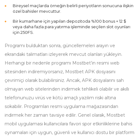
Bireysel maçlarda örneğin belirli periyotların sonucuna ilişkin
özel bahisler mevcuttur.
Bir kumarhane için yapılan depozitoda %100 bonus + 12 $
veya daha fazla para yatırma işleminde seçilen slot oyunları
için 250FS.
Programı bulduktan sonra, güncellemeleri arayın ve
ekrandaki talimatları izleyerek mevcut olanları yükleyin.
Herhangi bir nedenle programı Mostbet’in resmi web
sitesinden indiremiyorsanız, Mostbet APK dosyasını
çevrimiçi olarak bulabilirsiniz. Ancak, APK dosyalarını sah
olmayan web sitelerinden indirmek tehlikeli olabilir ve akıllı
telefonunuzu virüs ve kötü amaçlı yazılım riski altına
sokabilir. Programları resmi uygulama mağazasından
indirmek her zaman tavsiye edilir. Genel olarak, Mostbet
mobil uygulaması kullanıcılara favori spor etkinliklerine bahis
oynamaları için uygun, güvenli ve kullanıcı dostu bir platform