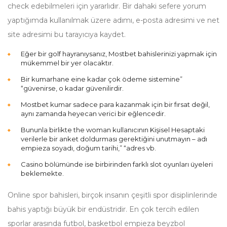
check edebilmeleri için yararlıdır. Bir dahaki sefere yorum
yaptığımda kullanılmak üzere adımı, e-posta adresimi ve net
site adresimi bu tarayıcıya kaydet.
Eğer bir golf hayranıysanız, Mostbet bahislerinizi yapmak için
mükemmel bir yer olacaktır.
Bir kumarhane eine kadar çok ödeme sistemine”
“güvenirse, o kadar güvenilirdir.
Mostbet kumar sadece para kazanmak için bir fırsat değil,
aynı zamanda heyecan verici bir eğlencedir.
Bununla birlikte the woman kullanıcının Kişisel Hesaptaki
verilerle bir anket doldurması gerektiğini unutmayın – adı
empieza soyadı, doğum tarihi,” “adres vb.
Casino bölümünde ise birbirinden farklı slot oyunları üyeleri
beklemekte.
Online spor bahisleri, birçok insanın çeşitli spor disiplinlerinde
bahis yaptığı büyük bir endüstridir. En çok tercih edilen
sporlar arasında futbol, basketbol empieza beyzbol