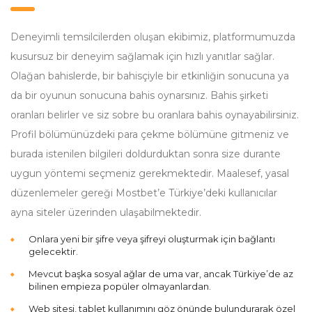
Deneyimli temsilcilerden oluşan ekibimiz, platformumuzda
kusursuz bir deneyim sağlamak için hızlı yanıtlar sağlar.
Olağan bahislerde, bir bahisçiyle bir etkinliğin sonucuna ya
da bir oyunun sonucuna bahis oynarsınız. Bahis şirketi
oranları belirler ve siz sobre bu oranlara bahis oynayabilirsiniz.
Profil bölümünüzdeki para çekme bölümüne gitmeniz ve
burada istenilen bilgileri doldurduktan sonra size durante
uygun yöntemi seçmeniz gerekmektedir. Maalesef, yasal
düzenlemeler gereği Mostbet’e Türkiye’deki kullanıcılar
ayna siteler üzerinden ulaşabilmektedir.
Onlara yeni bir şifre veya şifreyi oluşturmak için bağlantı
gelecektir.
Mevcut başka sosyal ağlar de uma var, ancak Türkiye’de az
bilinen empieza popüler olmayanlardan.
Web sitesi, tablet kullanımını göz önünde bulundurarak özel