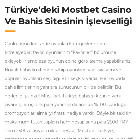
Türkiye’deki Mostbet Casino
Ve Bahis Sitesinin İşlevselliği
Canlı casino lobisinde oyunları kategorilere göre
filtreleyebilir, favori oyunlarınızı “Favoriler” bölümüne
ekleyebilir empieza oyunun adına göre arama yapabilirsiniz.
Büyük bahis limitlerine sahip oyunların yanı sıra yeni ve
popüler oyunların seçildiği VIP seçkisi vardır. Her oyunda
bahis limitlerinin yanı sıra sunucunun dili de belirtilir. Bu
nedenle, şu özel Most bet Türkiye bahis şirketinin yeni
ziyaretçileri için ilk para yatırma da anında %100 sunduğu
promosyonları alma iyi fırsatı hediye vardır. Böyle bir teklifin
maksimum tutarı toplam hem hesaplarına para 2500 TRY
hem 250fs ulaşıyor miktar hesabı. Mostbet Türkiye,