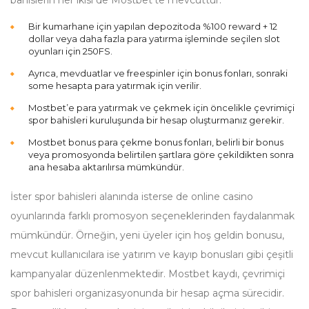
bahislerin her ikisi de Mostbet’te mevcuttur.
Bir kumarhane için yapılan depozitoda %100 reward + 12
dollar veya daha fazla para yatırma işleminde seçilen slot
oyunları için 250FS.
Ayrıca, mevduatlar ve freespinler için bonus fonları, sonraki
some hesapta para yatırmak için verilir.
Mostbet’e para yatırmak ve çekmek için öncelikle çevrimiçi
spor bahisleri kuruluşunda bir hesap oluşturmanız gerekir.
Mostbet bonus para çekme bonus fonları, belirli bir bonus
veya promosyonda belirtilen şartlara göre çekildikten sonra
ana hesaba aktarılırsa mümkündür.
İster spor bahisleri alanında isterse de online casino
oyunlarında farklı promosyon seçeneklerinden faydalanmak
mümkündür. Örneğin, yeni üyeler için hoş geldin bonusu,
mevcut kullanıcılara ise yatırım ve kayıp bonusları gibi çeşitli
kampanyalar düzenlenmektedir. Mostbet kaydı, çevrimiçi
spor bahisleri organizasyonunda bir hesap açma sürecidir.