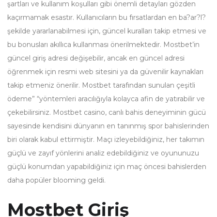
şartları ve kullanım koşulları gibi önemli detayları gözden
kaçırmamak esastır. Kullanıcıların bu fırsatlardan en ba?ar?l?
şekilde yararlanabilmesi için, güncel kuralları takip etmesi ve
bu bonusları akıllıca kullanması önerilmektedir. Mostbet’in
güncel giriş adresi değişebilir, ancak en güncel adresi
öğrenmek için resmi web sitesini ya da güvenilir kaynakları
takip etmeniz önerilir. Mostbet tarafından sunulan çeşitli
ödeme” “yöntemleri aracılığıyla kolayca afin de yatırabilir ve
çekebilirsiniz. Mostbet casino, canlı bahis deneyiminin gücü
sayesinde kendisini dünyanın en tanınmış spor bahislerinden
biri olarak kabul ettirmiştir. Maçı izleyebildiğiniz, her takımın
güçlü ve zayıf yönlerini analiz edebildiğiniz ve oyununuzu
güçlü konumdan yapabildiğiniz için maç öncesi bahislerden
daha popüler blooming geldi.
Mostbet Giriş