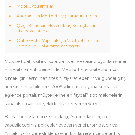
Mobil Uygulamaları
Android Için Mostbet Uygulamasını Indirin
Çizgi, Bahis Için Mevcut Maç Sonuçlarının
Listesi Ve Oranlar
Online Bahis Yapmak Için Mostbet’i Tercih
Etmek Ne Gibi Avantajlar Sağlar?
Mostbet bahis sitesi, spor bahisleri ve casino oyunları sunan
güvenilir bir bahis şirketidir. Mostbet bahis sitesine üye
olmak için resmi net sitesini ziyaret edebilir ve güncel giriş
adresine erişebilirsiniz. 2009 yılından bu yana kumar ve
eğlence portalı, müşterilerine en faydal? slot makinelerini
sunarak başarılı bir şekilde hizmet vermektedir.
Bunlar bonuslardan s?rf birkaçı; Aralarından seçim
yapabileceğiniz pek çok heyecan verici promosyon var.
Ancak, bahis gereklilikleri, oyun kısıtlamaları ve geçerlilik