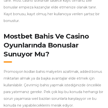
tanır. Most casino sitesinde sadece kayıt olmanız bile
bonuslar empieza kazançlar elde etmenize olanak tanır.
Kayıt bonusu, kayıt olmuş her kullanıcıya verilen şartsız bir
bonustur.
Mostbet Bahis Ve Casino
Oyunlarında Bonuslar
Sunuyor Mu?
Promosyon kodları bahis maliyetini azaltmak, added bonus
miktarları almak ya da başka avantajlar elde etmek için
kullanılabilir. Çevrimiçi bahis yapmak istediğinizde öncelikle
para yatırmanız gerekir. Pek çok kişi bu konuda herhangi bir
sorun yaşamasa weil bazıları sorunlarla karşılaşıyor ve bu
konuda ne yapabileceklerini merak ediyor.