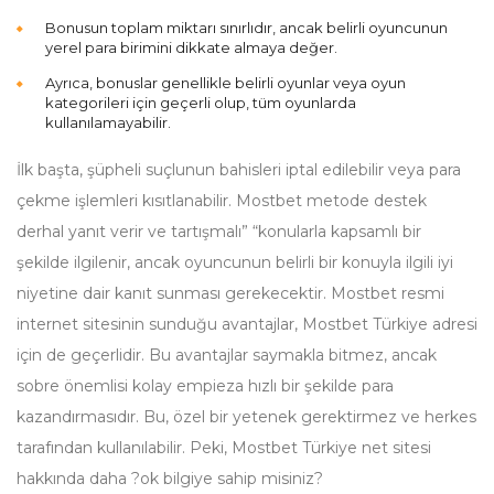
Bonusun toplam miktarı sınırlıdır, ancak belirli oyuncunun
yerel para birimini dikkate almaya değer.
Ayrıca, bonuslar genellikle belirli oyunlar veya oyun
kategorileri için geçerli olup, tüm oyunlarda
kullanılamayabilir.
İlk başta, şüpheli suçlunun bahisleri iptal edilebilir veya para
çekme işlemleri kısıtlanabilir. Mostbet metode destek
derhal yanıt verir ve tartışmalı” “konularla kapsamlı bir
şekilde ilgilenir, ancak oyuncunun belirli bir konuyla ilgili iyi
niyetine dair kanıt sunması gerekecektir. Mostbet resmi
internet sitesinin sunduğu avantajlar, Mostbet Türkiye adresi
için de geçerlidir. Bu avantajlar saymakla bitmez, ancak
sobre önemlisi kolay empieza hızlı bir şekilde para
kazandırmasıdır. Bu, özel bir yetenek gerektirmez ve herkes
tarafından kullanılabilir. Peki, Mostbet Türkiye net sitesi
hakkında daha ?ok bilgiye sahip misiniz?