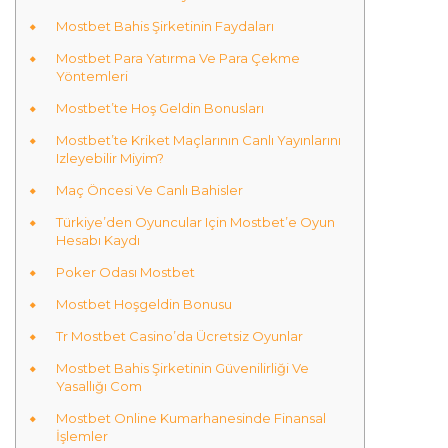
Mostbet Bahis Şirketinin Faydaları
Mostbet Para Yatırma Ve Para Çekme
Yöntemleri
Mostbet’te Hoş Geldin Bonusları
Mostbet’te Kriket Maçlarının Canlı Yayınlarını
Izleyebilir Miyim?
Maç Öncesi Ve Canlı Bahisler
Türkiye’den Oyuncular Için Mostbet’e Oyun
Hesabı Kaydı
Poker Odası Mostbet
Mostbet Hoşgeldin Bonusu
Tr Mostbet Casino’da Ücretsiz Oyunlar
Mostbet Bahis Şirketinin Güvenilirliği Ve
Yasallığı Com
Mostbet Online Kumarhanesinde Finansal
İşlemler