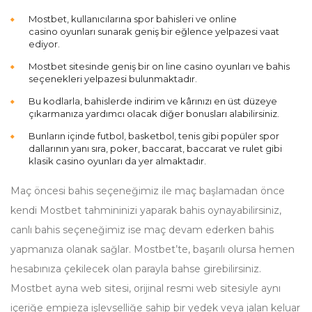
Mostbet, kullanıcılarına spor bahisleri ve online
casino oyunları sunarak geniş bir eğlence yelpazesi vaat
ediyor.
Mostbet sitesinde geniş bir on line casino oyunları ve bahis
seçenekleri yelpazesi bulunmaktadır.
Bu kodlarla, bahislerde indirim ve kârınızı en üst düzeye
çıkarmanıza yardımcı olacak diğer bonusları alabilirsiniz.
Bunların içinde futbol, basketbol, tenis gibi popüler spor
dallarının yanı sıra, poker, baccarat, baccarat ve rulet gibi
klasik casino oyunları da yer almaktadır.
Maç öncesi bahis seçeneğimiz ile maç başlamadan önce
kendi Mostbet tahmininizi yaparak bahis oynayabilirsiniz,
canlı bahis seçeneğimiz ise maç devam ederken bahis
yapmanıza olanak sağlar. Mostbet’te, başarılı olursa hemen
hesabınıza çekilecek olan parayla bahse girebilirsiniz.
Mostbet ayna web sitesi, orijinal resmi web sitesiyle aynı
içeriğe empieza işlevselliğe sahip bir yedek veya jalan keluar