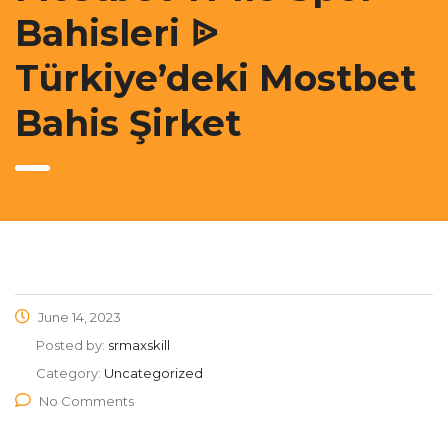
Bahisleri ᐉ
Türkiye’deki Mostbet
Bahis Şirket
June 14, 2023
Posted by:
srmaxskill
Category:
Uncategorized
No Comments