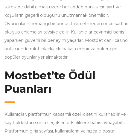
süresi de dahil olmak üzere her added bonus için şart ve
koşulların geçerli olduğunu unutmamak önemlidir.
Oyuncuların herhangi bir bonus talep etmeden önce şartları
okuyup anlamaları tavsiye edilir. Kullanıcılar çevrimiçi bahis
yaparken güvenli bir deneyim yaşarlar. Mostbet canlı casino
bölümünde rulet, blackjack, bakara empieza poker gibi
popüler oyunlar yer almaktadır.
Mostbet’te Ödül
Puanları
Kullanıcılar, platformun kapsamlı özellik setini kullanabilir ve
kayıt olduktan sonra seçtikleri etkinliklere bahis oynayabilir.
Platformun giriş sayfası, kullanıcıların yalnızca e-posta