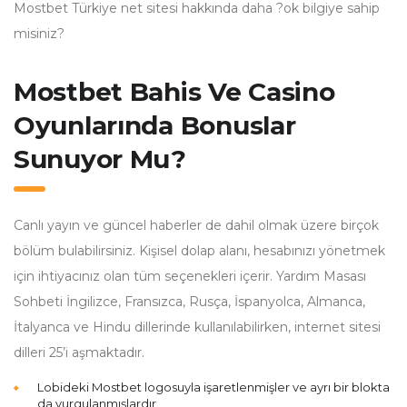
Mostbet Türkiye net sitesi hakkında daha ?ok bilgiye sahip
misiniz?
Mostbet Bahis Ve Casino
Oyunlarında Bonuslar
Sunuyor Mu?
Canlı yayın ve güncel haberler de dahil olmak üzere birçok
bölüm bulabilirsiniz. Kişisel dolap alanı, hesabınızı yönetmek
için ihtiyacınız olan tüm seçenekleri içerir. Yardım Masası
Sohbeti İngilizce, Fransızca, Rusça, İspanyolca, Almanca,
İtalyanca ve Hindu dillerinde kullanılabilirken, internet sitesi
dilleri 25’i aşmaktadır.
Lobideki Mostbet logosuyla işaretlenmişler ve ayrı bir blokta
da vurgulanmışlardır.