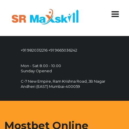
+91 9820312216
+91 9665036242
Mon - Sat 8.00 - 10.00
Sunday Opened
C-7 New Empire, Ram Krishna Road, JB Nagar
Andheri (EAST) Mumbai-400059
Mostbet Online