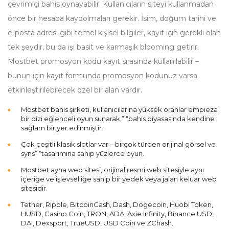
çevrimiçi bahis oynayabilir. Kullanıcıların siteyi kullanmadan
önce bir hesaba kaydolmaları gerekir. İsim, doğum tarihi ve
e-posta adresi gibi temel kişisel bilgiler, kayıt için gerekli olan
tek şeydir, bu da işi basit ve karmaşık blooming getirir.
Mostbet promosyon kodu kayıt sırasında kullanılabilir –
bunun için kayıt formunda promosyon kodunuz varsa
etkinleştirilebilecek özel bir alan vardır.
Mostbet bahis şirketi, kullanıcılarına yüksek oranlar empieza
bir dizi eğlenceli oyun sunarak,” “bahis piyasasında kendine
sağlam bir yer edinmiştir.
Çok çeşitli klasik slotlar var – birçok türden orijinal görsel ve
syns” “tasarımına sahip yüzlerce oyun.
Mostbet ayna web sitesi, orijinal resmi web sitesiyle aynı
içeriğe ve işlevselliğe sahip bir yedek veya jalan keluar web
sitesidir.
Tether, Ripple, BitcoinCash, Dash, Dogecoin, Huobi Token,
HUSD, Casino Coin, TRON, ADA, Axie Infinity, Binance USD,
DAI, Dexsport, TrueUSD, USD Coin ve ZChash.