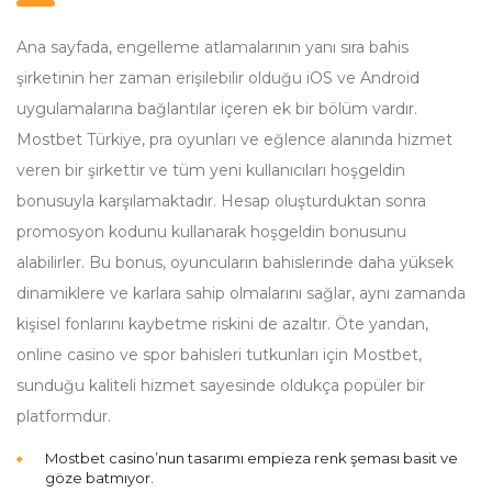
Ana sayfada, engelleme atlamalarının yanı sıra bahis
şirketinin her zaman erişilebilir olduğu iOS ve Android
uygulamalarına bağlantılar içeren ek bir bölüm vardır.
Mostbet Türkiye, pra oyunları ve eğlence alanında hizmet
veren bir şirkettir ve tüm yeni kullanıcıları hoşgeldin
bonusuyla karşılamaktadır. Hesap oluşturduktan sonra
promosyon kodunu kullanarak hoşgeldin bonusunu
alabilirler. Bu bonus, oyuncuların bahislerinde daha yüksek
dinamiklere ve karlara sahip olmalarını sağlar, aynı zamanda
kişisel fonlarını kaybetme riskini de azaltır. Öte yandan,
online casino ve spor bahisleri tutkunları için Mostbet,
sunduğu kaliteli hizmet sayesinde oldukça popüler bir
platformdur.
Mostbet casino’nun tasarımı empieza renk şeması basit ve
göze batmıyor.