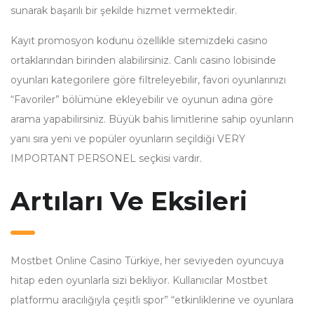
sunarak başarılı bir şekilde hizmet vermektedir.
Kayıt promosyon kodunu özellikle sitemizdeki casino
ortaklarından birinden alabilirsiniz. Canlı casino lobisinde
oyunları kategorilere göre filtreleyebilir, favori oyunlarınızı
“Favoriler” bölümüne ekleyebilir ve oyunun adına göre
arama yapabilirsiniz. Büyük bahis limitlerine sahip oyunların
yanı sıra yeni ve popüler oyunların seçildiği VERY
IMPORTANT PERSONEL seçkisi vardır.
Artıları Ve Eksileri
Mostbet Online Casino Türkiye, her seviyeden oyuncuya
hitap eden oyunlarla sizi bekliyor. Kullanıcılar Mostbet
platformu aracılığıyla çeşitli spor” “etkinliklerine ve oyunlara