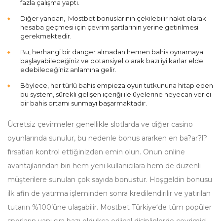
fazla çalışma yaptı.
Diğer yandan, Mostbet bonuslarının çekilebilir nakit olarak
hesaba geçmesi için çevrim şartlarının yerine getirilmesi
gerekmektedir.
Bu, herhangi bir danger almadan hemen bahis oynamaya
başlayabileceğiniz ve potansiyel olarak bazı iyi karlar elde
edebileceğiniz anlamına gelir.
Böylece, her türlü bahis empieza oyun tutkununa hitap eden
bu system, sürekli gelişen içeriği ile üyelerine heyecan verici
bir bahis ortamı sunmayı başarmaktadır.
Ücretsiz çevirmeler genellikle slotlarda ve diğer casino
oyunlarında sunulur, bu nedenle bonus ararken en ba?ar?l?
fırsatları kontrol ettiğinizden emin olun. Onun online
avantajlarından biri hem yeni kullanıcılara hem de düzenli
müşterilere sunulan çok sayıda bonustur. Hoşgeldin bonusu
ilk afin de yatırma işleminden sonra kredilendirilir ve yatırılan
tutarın %100’üne ulaşabilir. Mostbet Türkiye‘de tüm popüler