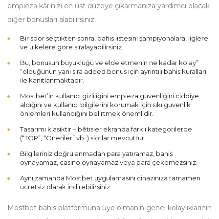
empieza kârınızı en üst düzeye çıkarmanıza yardımcı olacak
diğer bonusları alabilirsiniz.
Bir spor seçtikten sonra, bahis listesini şampiyonalara, liglere
ve ülkelere göre sıralayabilirsiniz.
Bu, bonusun büyüklüğü ve elde etmenin ne kadar kolay”
“olduğunun yanı sıra added bonus için ayrıntılı bahis kuralları
ile kanıtlanmaktadır.
Mostbet’in kullanıcı gizliliğini empieza güvenliğini ciddiye
aldığını ve kullanıcı bilgilerini korumak için sıkı güvenlik
önlemleri kullandığını belirtmek önemlidir.
Tasarımı klasiktir – bêtisier ekranda farklı kategorilerde
(“TOP”, “Öneriler” vb. ) slotlar mevcuttur.
Bilgileriniz doğrulanmadan para yatıramaz, bahis
oynayamaz, casino oynayamaz veya para çekemezsiniz.
Aynı zamanda Mostbet uygulamasını cihazınıza tamamen
ücretsiz olarak indirebilirsiniz.
Mostbet bahis platformuna üye olmanın genel kolaylıklarının