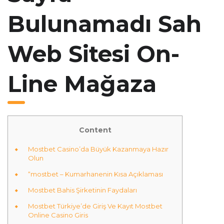
Bulunamadı Sah
Web Sitesi On-
Line Mağaza
Content
Mostbet Casino’da Büyük Kazanmaya Hazır
Olun
“mostbet – Kumarhanenin Kısa Açıklaması
Mostbet Bahis Şirketinin Faydaları
Mostbet Türkiye’de Giriş Ve Kayıt Mostbet
Online Casino Giris