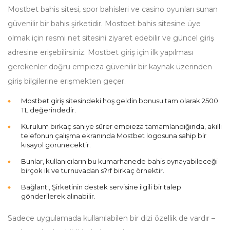
Mostbet bahis sitesi, spor bahisleri ve casino oyunları sunan
güvenilir bir bahis şirketidir. Mostbet bahis sitesine üye
olmak için resmi net sitesini ziyaret edebilir ve güncel giriş
adresine erişebilirsiniz. Mostbet giriş için ilk yapılması
gerekenler doğru empieza güvenilir bir kaynak üzerinden
giriş bilgilerine erişmekten geçer.
Mostbet giriş sitesindeki hoş geldin bonusu tam olarak 2500
TL değerindedir.
Kurulum birkaç saniye sürer empieza tamamlandığında, akıllı
telefonun çalışma ekranında Mostbet logosuna sahip bir
kısayol görünecektir.
Bunlar, kullanıcıların bu kumarhanede bahis oynayabileceği
birçok ik ve turnuvadan s?rf birkaç örnektir.
Bağlantı, Şirketinin destek servisine ilgili bir talep
gönderilerek alınabilir.
Sadece uygulamada kullanılabilen bir dizi özellik de vardır –