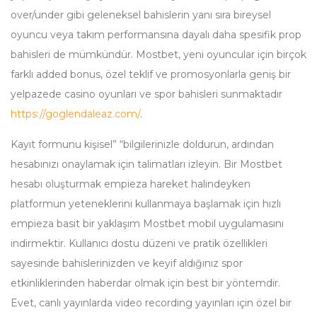
over/under gibi geleneksel bahislerin yanı sıra bireysel
oyuncu veya takım performansına dayalı daha spesifik prop
bahisleri de mümkündür. Mostbet, yeni oyuncular için birçok
farklı added bonus, özel teklif ve promosyonlarla geniş bir
yelpazede casino oyunları ve spor bahisleri sunmaktadır
https://goglendaleaz.com/
.
Kayıt formunu kişisel” “bilgilerinizle doldurun, ardından
hesabınızı onaylamak için talimatları izleyin. Bir Mostbet
hesabı oluşturmak empieza hareket halindeyken
platformun yeteneklerini kullanmaya başlamak için hızlı
empieza basit bir yaklaşım Mostbet mobil uygulamasını
indirmektir. Kullanıcı dostu düzeni ve pratik özellikleri
sayesinde bahislerinizden ve keyif aldığınız spor
etkinliklerinden haberdar olmak için best bir yöntemdir.
Evet, canlı yayınlarda video recording yayınları için özel bir