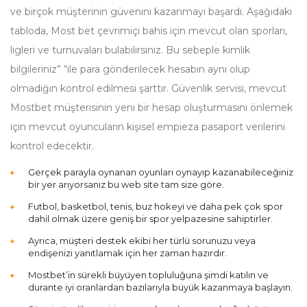
ve birçok müşterinin güvenini kazanmayı başardı. Aşağıdaki
tabloda, Most bet çevrimiçi bahis için mevcut olan sporları,
ligleri ve turnuvaları bulabilirsiniz. Bu sebeple kimlik
bilgileriniz” “ile para gönderilecek hesabın aynı olup
olmadığın kontrol edilmesi şarttır. Güvenlik servisi, mevcut
Mostbet müşterisinin yeni bir hesap oluşturmasını önlemek
için mevcut oyuncuların kişisel empieza pasaport verilerini
kontrol edecektir.
Gerçek parayla oynanan oyunları oynayıp kazanabileceğiniz
bir yer arıyorsanız bu web site tam size göre.
Futbol, basketbol, tenis, buz hokeyi ve daha pek çok spor
dahil olmak üzere geniş bir spor yelpazesine sahiptirler.
Ayrıca, müşteri destek ekibi her türlü sorunuzu veya
endişenizi yanıtlamak için her zaman hazırdır.
Mostbet’in sürekli büyüyen topluluğuna şimdi katılın ve
durante iyi oranlardan bazılarıyla büyük kazanmaya başlayın.