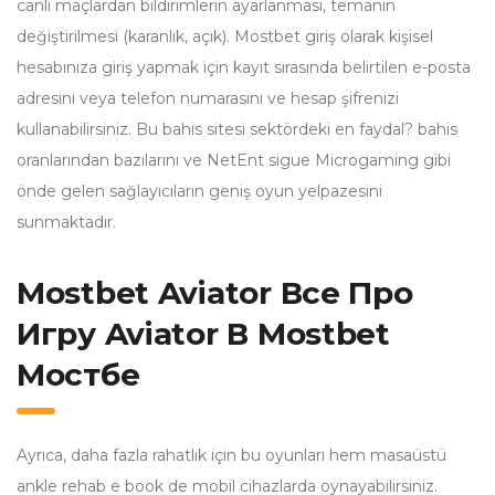
canlı maçlardan bildirimlerin ayarlanması, temanın
değiştirilmesi (karanlık, açık). Mostbet giriş olarak kişisel
hesabınıza giriş yapmak için kayıt sırasında belirtilen e-posta
adresini veya telefon numarasını ve hesap şifrenizi
kullanabilirsiniz. Bu bahis sitesi sektördeki en faydal? bahis
oranlarından bazılarını ve NetEnt sigue Microgaming gibi
önde gelen sağlayıcıların geniş oyun yelpazesini
sunmaktadır.
Mostbet Aviator Все Про
Игру Aviator В Mostbet
Мостбе
Ayrıca, daha fazla rahatlık için bu oyunları hem masaüstü
ankle rehab e book de mobil cihazlarda oynayabilirsiniz.