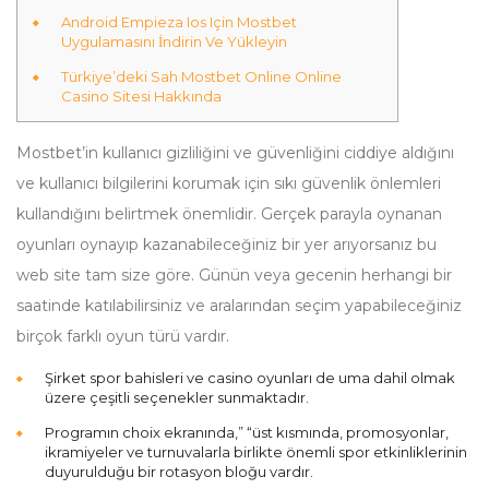
Android Empieza Ios Için Mostbet
Uygulamasını İndirin Ve Yükleyin
Türkiye’deki Sah Mostbet Online Online
Casino Sitesi Hakkında
Mostbet’in kullanıcı gizliliğini ve güvenliğini ciddiye aldığını
ve kullanıcı bilgilerini korumak için sıkı güvenlik önlemleri
kullandığını belirtmek önemlidir. Gerçek parayla oynanan
oyunları oynayıp kazanabileceğiniz bir yer arıyorsanız bu
web site tam size göre. Günün veya gecenin herhangi bir
saatinde katılabilirsiniz ve aralarından seçim yapabileceğiniz
birçok farklı oyun türü vardır.
Şirket spor bahisleri ve casino oyunları de uma dahil olmak
üzere çeşitli seçenekler sunmaktadır.
Programın choix ekranında,” “üst kısmında, promosyonlar,
ikramiyeler ve turnuvalarla birlikte önemli spor etkinliklerinin
duyurulduğu bir rotasyon bloğu vardır.