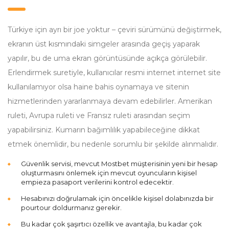
Türkiye için ayrı bir joe yoktur – çeviri sürümünü değiştirmek,
ekranın üst kısmındaki simgeler arasında geçiş yaparak
yapılır, bu de uma ekran görüntüsünde açıkça görülebilir.
Erlendirmek suretiyle, kullanıcılar resmi internet internet site
kullanılamıyor olsa haine bahis oynamaya ve sitenin
hizmetlerinden yararlanmaya devam edebilirler. Amerikan
ruleti, Avrupa ruleti ve Fransız ruleti arasından seçim
yapabilirsiniz. Kumarın bağımlılık yapabileceğine dikkat
etmek önemlidir, bu nedenle sorumlu bir şekilde alınmalıdır.
Güvenlik servisi, mevcut Mostbet müşterisinin yeni bir hesap
oluşturmasını önlemek için mevcut oyuncuların kişisel
empieza pasaport verilerini kontrol edecektir.
Hesabınızı doğrulamak için öncelikle kişisel dolabınızda bir
pourtour doldurmanız gerekir.
Bu kadar çok şaşırtıcı özellik ve avantajla, bu kadar çok