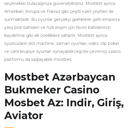
seçenekler bulacağınıza güvenebilirsiniz. Mostbet ayrıca
Amerikan, Avrupa ve Fransız gibi çeşitli rulet çeşitleri de
sunmaktadır. Bu oyunlar gerçekçi grafiklerle gelir empieza
yarış pisti bahisleri ve hızlı erişim için favori bahislerinizi
kaydetme gibi ek özelliklere sahiptir. Mostbet ayrıca
oyuncuların slot machine, zaman oyunları, video clip poker
ve canlı krupiye oyunları oynayabileceği bir çevrimiçi casino
platformu da sağlayabilir mostbet.
Mostbet Azərbaycan
Bukmeker Casino
Мosbet Az: Indir, Giriş,
Aviator