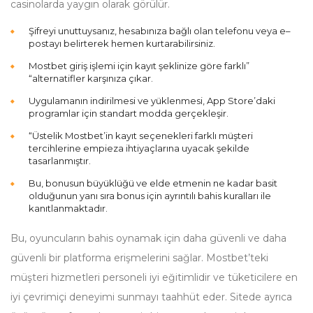
casinolarda yaygın olarak görülür.
Şifreyi unuttuysanız, hesabınıza bağlı olan telefonu veya e–
postayı belirterek hemen kurtarabilirsiniz.
Mostbet giriş işlemi için kayıt şeklinize göre farklı”
“alternatifler karşınıza çıkar.
Uygulamanın indirilmesi ve yüklenmesi, App Store’daki
programlar için standart modda gerçekleşir.
“Üstelik Mostbet’in kayıt seçenekleri farklı müşteri
tercihlerine empieza ihtiyaçlarına uyacak şekilde
tasarlanmıştır.
Bu, bonusun büyüklüğü ve elde etmenin ne kadar basit
olduğunun yanı sıra bonus için ayrıntılı bahis kuralları ile
kanıtlanmaktadır.
Bu, oyuncuların bahis oynamak için daha güvenli ve daha
güvenli bir platforma erişmelerini sağlar. Mostbet’teki
müşteri hizmetleri personeli iyi eğitimlidir ve tüketicilere en
iyi çevrimiçi deneyimi sunmayı taahhüt eder. Sitede ayrıca