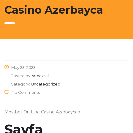
Casino Azerbayca
May 23, 2023
Posted by:
srmaxskill
Category:
Uncategorized
No Comments
Mostbet On Line Casino Azerbaycan
Sayfa