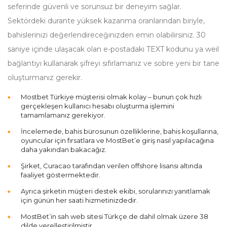
seferinde güvenli ve sorunsuz bir deneyim sağlar.
Sektördeki durante yüksek kazanma oranlarından biriyle,
bahislerinizi değerlendireceğinizden emin olabilirsiniz. 30
saniye içinde ulaşacak olan e-postadaki TEXT kodunu ya weil
bağlantıyı kullanarak şifreyi sıfırlamanız ve sobre yeni bir tane
oluşturmanız gerekir.
Mostbet Türkiye müşterisi olmak kolay – bunun çok hızlı
gerçekleşen kullanıcı hesabı oluşturma işlemini
tamamlamanız gerekiyor.
İncelemede, bahis bürosunun özelliklerine, bahis koşullarına,
oyuncular için fırsatlara ve MostBet’e giriş nasıl yapılacağına
daha yakından bakacağız.
Şirket, Curacao tarafından verilen offshore lisansı altında
faaliyet göstermektedir.
Ayrıca şirketin müşteri destek ekibi, sorularınızı yanıtlamak
için günün her saati hizmetinizdedir.
MostBet’in sah web sitesi Türkçe de dahil olmak üzere 38
dilde yerelleştirilmiştir.