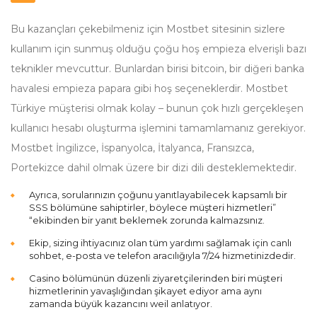
Bu kazançları çekebilmeniz için Mostbet sitesinin sizlere
kullanım için sunmuş olduğu çoğu hoş empieza elverişli bazı
teknikler mevcuttur. Bunlardan birisi bitcoin, bir diğeri banka
havalesi empieza papara gibi hoş seçeneklerdir. Mostbet
Türkiye müşterisi olmak kolay – bunun çok hızlı gerçekleşen
kullanıcı hesabı oluşturma işlemini tamamlamanız gerekiyor.
Mostbet İngilizce, İspanyolca, İtalyanca, Fransızca,
Portekizce dahil olmak üzere bir dizi dili desteklemektedir.
Ayrıca, sorularınızın çoğunu yanıtlayabilecek kapsamlı bir
SSS bölümüne sahiptirler, böylece müşteri hizmetleri”
“ekibinden bir yanıt beklemek zorunda kalmazsınız.
Ekip, sizing ihtiyacınız olan tüm yardımı sağlamak için canlı
sohbet, e-posta ve telefon aracılığıyla 7/24 hizmetinizdedir.
Casino bölümünün düzenli ziyaretçilerinden biri müşteri
hizmetlerinin yavaşlığından şikayet ediyor ama aynı
zamanda büyük kazancını weil anlatıyor.