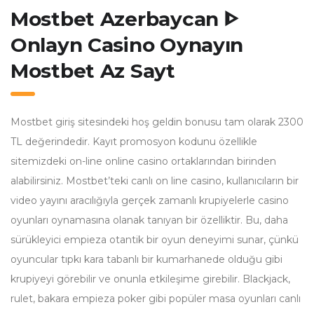
Mostbet Azerbaycan ᐈ
Onlayn Casino Oynayın
Mostbet Az Sayt
Mostbet giriş sitesindeki hoş geldin bonusu tam olarak 2300
TL değerindedir. Kayıt promosyon kodunu özellikle
sitemizdeki on-line online casino ortaklarından birinden
alabilirsiniz. Mostbet’teki canlı on line casino, kullanıcıların bir
video yayını aracılığıyla gerçek zamanlı krupiyelerle casino
oyunları oynamasına olanak tanıyan bir özelliktir. Bu, daha
sürükleyici empieza otantik bir oyun deneyimi sunar, çünkü
oyuncular tıpkı kara tabanlı bir kumarhanede olduğu gibi
krupiyeyi görebilir ve onunla etkileşime girebilir. Blackjack,
rulet, bakara empieza poker gibi popüler masa oyunları canlı