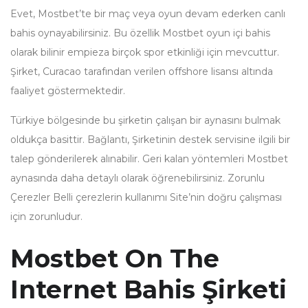
Evet, Mostbet’te bir maç veya oyun devam ederken canlı
bahis oynayabilirsiniz. Bu özellik Mostbet oyun içi bahis
olarak bilinir empieza birçok spor etkinliği için mevcuttur.
Şirket, Curacao tarafından verilen offshore lisansı altında
faaliyet göstermektedir.
Türkiye bölgesinde bu şirketin çalışan bir aynasını bulmak
oldukça basittir. Bağlantı, Şirketinin destek servisine ilgili bir
talep gönderilerek alınabilir. Geri kalan yöntemleri Mostbet
aynasında daha detaylı olarak öğrenebilirsiniz. Zorunlu
Çerezler Belli çerezlerin kullanımı Site’nin doğru çalışması
için zorunludur.
Mostbet On The
Internet Bahis Şirketi