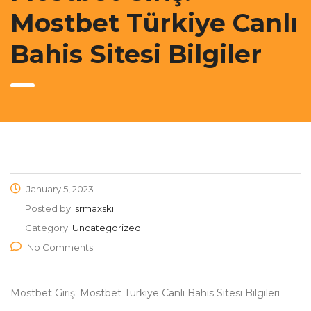
Mostbet Türkiye Canlı
Bahis Sitesi Bilgiler
January 5, 2023
Posted by:
srmaxskill
Category:
Uncategorized
No Comments
Mostbet Giriş: Mostbet Türkiye Canlı Bahis Sitesi Bilgileri