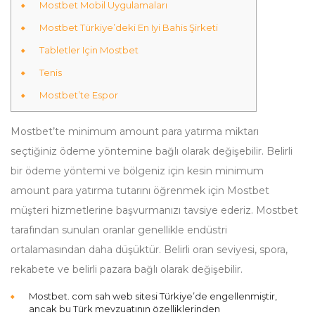
Mostbet Mobil Uygulamaları
Mostbet Türkiye’deki En Iyi Bahis Şirketi
Tabletler Için Mostbet
Tenis
Mostbet’te Espor
Mostbet’te minimum amount para yatırma miktarı
seçtiğiniz ödeme yöntemine bağlı olarak değişebilir. Belirli
bir ödeme yöntemi ve bölgeniz için kesin minimum
amount para yatırma tutarını öğrenmek için Mostbet
müşteri hizmetlerine başvurmanızı tavsiye ederiz. Mostbet
tarafından sunulan oranlar genellikle endüstri
ortalamasından daha düşüktür. Belirli oran seviyesi, spora,
rekabete ve belirli pazara bağlı olarak değişebilir.
Mostbet. com sah web sitesi Türkiye’de engellenmiştir,
ancak bu Türk mevzuatının özelliklerinden