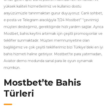
yüksek kaliteli hizmetlerimiz ve kullanıcı dostu
arayüzümüzle tanınmaktan gurur duyuyoruz. Canlı sohbet,
e-posta ve Telegram aracılığıyla 7/24 Mostbet” “çevrimiçi
müşteri desteğimiz, gerektiğinde hızlı yardım sağlar. Ayrıca
Mostbet, bahis keyfini artırmak için çeşitli promosyonlar ve
teklifler sunmaktadır. Müşteri memnuniyetine olan
bağlılığımız ve çok çeşitli tekliflerimiz bizi Türkiye’deki en iyi
bahis hizmeti haline getiriyor. Mostbet’te para yatırmadan,
Aviator demo modunda sanal para ile oyun oynamak
mümkün.
Mostbet’te Bahis
Türleri