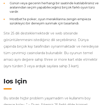
Günün veya gecenin herhangi bir saatinde katılabilirsiniz ve
aralarından seçim yapabileceğiniz birçok farklı oyun türü
vardır.
Mostbet’te poker, oyun meraklılarına zengin empieza
sürükleyici bir deneyim sunmak için tasarlandı.
Site 25 dili desteklemektedir ve web sitesinde
görüntülenmesini istediğiniz dili seçebilirsiniz. Dünya
çapında birçok kişi tarafından oynanmaktadır ve neredeyse
tüm çevrimiçi casinolarda bulunabilir. Bu oyunun temel
amacı aynı değere sahip three or more kart elde etmektir
(aynı türden 3 veya ardışık sayılara sahip 3 kart).
Ios Için
Bu sitede hiçbir problem yaşamadım ve kullanımı boy
derece kolay. ” – Ryan. Sitemiz 25 farklı dilde hizmet