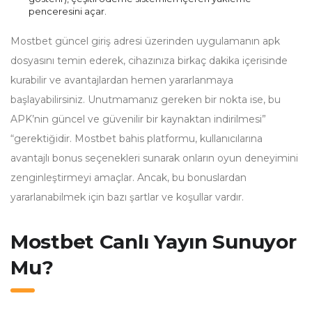
penceresini açar.
Mostbet güncel giriş adresi üzerinden uygulamanın apk
dosyasını temin ederek, cihazınıza birkaç dakika içerisinde
kurabilir ve avantajlardan hemen yararlanmaya
başlayabilirsiniz. Unutmamanız gereken bir nokta ise, bu
APK’nin güncel ve güvenilir bir kaynaktan indirilmesi”
“gerektiğidir. Mostbet bahis platformu, kullanıcılarına
avantajlı bonus seçenekleri sunarak onların oyun deneyimini
zenginleştirmeyi amaçlar. Ancak, bu bonuslardan
yararlanabilmek için bazı şartlar ve koşullar vardır.
Mostbet Canlı Yayın Sunuyor
Mu?