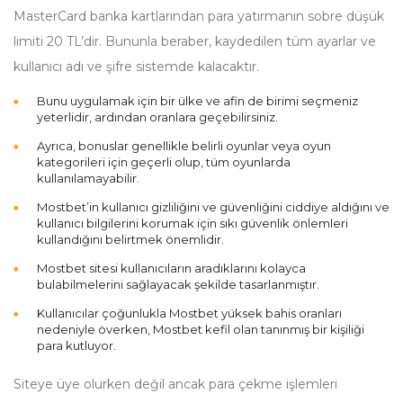
MasterCard banka kartlarından para yatırmanın sobre düşük
limiti 20 TL’dir. Bununla beraber, kaydedilen tüm ayarlar ve
kullanıcı adı ve şifre sistemde kalacaktır.
Bunu uygulamak için bir ülke ve afin de birimi seçmeniz
yeterlidir, ardından oranlara geçebilirsiniz.
Ayrıca, bonuslar genellikle belirli oyunlar veya oyun
kategorileri için geçerli olup, tüm oyunlarda
kullanılamayabilir.
Mostbet’in kullanıcı gizliliğini ve güvenliğini ciddiye aldığını ve
kullanıcı bilgilerini korumak için sıkı güvenlik önlemleri
kullandığını belirtmek önemlidir.
Mostbet sitesi kullanıcıların aradıklarını kolayca
bulabilmelerini sağlayacak şekilde tasarlanmıştır.
Kullanıcılar çoğunlukla Mostbet yüksek bahis oranları
nedeniyle överken, Mostbet kefil olan tanınmış bir kişiliği
para kutluyor.
Siteye üye olurken değil ancak para çekme işlemleri