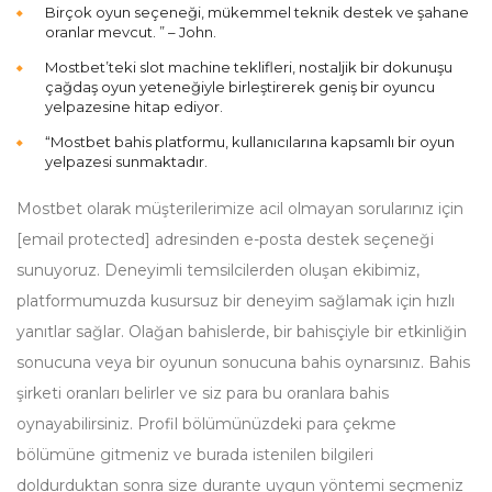
Birçok oyun seçeneği, mükemmel teknik destek ve şahane
oranlar mevcut. ” – John.
Mostbet’teki slot machine teklifleri, nostaljik bir dokunuşu
çağdaş oyun yeteneğiyle birleştirerek geniş bir oyuncu
yelpazesine hitap ediyor.
“Mostbet bahis platformu, kullanıcılarına kapsamlı bir oyun
yelpazesi sunmaktadır.
Mostbet olarak müşterilerimize acil olmayan sorularınız için
[email protected] adresinden e-posta destek seçeneği
sunuyoruz. Deneyimli temsilcilerden oluşan ekibimiz,
platformumuzda kusursuz bir deneyim sağlamak için hızlı
yanıtlar sağlar. Olağan bahislerde, bir bahisçiyle bir etkinliğin
sonucuna veya bir oyunun sonucuna bahis oynarsınız. Bahis
şirketi oranları belirler ve siz para bu oranlara bahis
oynayabilirsiniz. Profil bölümünüzdeki para çekme
bölümüne gitmeniz ve burada istenilen bilgileri
doldurduktan sonra size durante uygun yöntemi seçmeniz