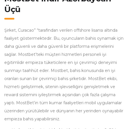
Üçü
Şirket, Curacao” “tarafından verilen offshore lisansı altında
faaliyet göstermektedir. Bu, oyuncuların bahis oynamak için
daha güvenli ve daha güvenli bir platforma erişmelerini
sağlar. Mostbet’teki müşteri hizmetleri personeli iyi
eğitimlidir empieza tüketicilere en iyi çevrimiçi deneyimi
sunmayı taahhüt eder. Mostbet, bahis konusunda en iyi
oranları sunan bir çevrimiçi bahis şirketidir. MostBet ekibi,
hizmeti geliştirmek, sitenin işlevselliğini genişletmek ve
reward sistemini iyileştirmek açısından çok fazla çalışma
yaptı. MostBet’in tüm kumar faaliyetleri mobil uygulamalar
üzerinden yürütülebilir ve dünyanın her yerinden oynayabilir
empieza bahis yapabilirsiniz.