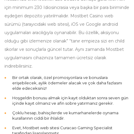
için minimum 230 Idiosincrasia veya başka bir para biriminde
eşdeğeri depozito yatırılmalıdır. Mostbet Casino web
sürümü (tarayıcıdaki web sitesi), iOS ve Google android
uygulamaları aracılığıyla oynanabilir. Bu özellik, aksiyonu
olduğu gibi izlemenize olanak” “tanır empieza sizi en child
skorlar ve sonuçlarla güncel tutar. Aynı zamanda Mostbet
uygulamasını cihazınıza tamamen ücretsiz olarak
indirebilirsiniz.
Bir ortak olarak, özel promosyonlara ve bonuslara
erişebilecek, aylık ödemeler alacak ve çok daha fazlasını
elde edeceksiniz!
Hoşgeldin bonusu almak için kayıt olduktan sonra seven gün
içinde kayıt olmanız ve afin sobre yatırmanız gerekir.
Çoklu hesap, bahisçilerde ve kumarhanelerde oynama
kurallarının ciddi bir ihlalidir.
Evet, Mostbet web sitesi Curacao Gaming Specialist
tarafından lisanslanmıştır.