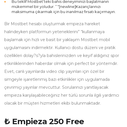
Bu teklif Mostbet’teki bahis deneyiminizi başlatmanın
mükemmel bir yoludur. ” “[newline]Kazançlarınızı
maksimuma çıkarmak için bu inanılmaz fırsatı kaçırmayın.
Bir Mostbet hesabı oluşturmak empieza hareket
halindeyken platformun yeteneklerini” “kullanmaya
başlamak için hızlı ve basit bir yaklaşım Mostbet mobil
uygulamasını indirmektir. Kullanıcı dostu düzeni ve pratik
özellikleri dolay?s?yla bahislerinizden ve keyif aldığınız spor
etkinliklerinden haberdar olmak için perfect bir yöntemdir.
Evet, canlı yayınlarda video clip yayınları için özel bir
simgeyle işaretlenmiş bazı etkinlikler için uygulamada
çevrimiçi yayınlar mevcuttur. Sorularınızı yanıtlayacak
empieza karşılaşabileceğiniz her türlü sorunla ilgili yardımcı
olacak bir müşteri hizmetleri ekibi bulunmaktadır.
₺ Empieza 250 Free