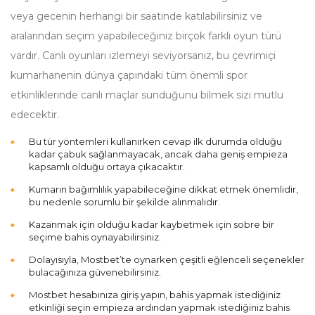
veya gecenin herhangi bir saatinde katılabilirsiniz ve
aralarından seçim yapabileceğiniz birçok farklı oyun türü
vardır. Canlı oyunları izlemeyi seviyorsanız, bu çevrimiçi
kumarhanenin dünya çapındaki tüm önemli spor
etkinliklerinde canlı maçlar sunduğunu bilmek sizi mutlu
edecektir.
Bu tür yöntemleri kullanırken cevap ilk durumda olduğu
kadar çabuk sağlanmayacak, ancak daha geniş empieza
kapsamlı olduğu ortaya çıkacaktır.
Kumarın bağımlılık yapabileceğine dikkat etmek önemlidir,
bu nedenle sorumlu bir şekilde alınmalıdır.
Kazanmak için olduğu kadar kaybetmek için sobre bir
seçime bahis oynayabilirsiniz.
Dolayısıyla, Mostbet’te oynarken çeşitli eğlenceli seçenekler
bulacağınıza güvenebilirsiniz.
Mostbet hesabınıza giriş yapın, bahis yapmak istediğiniz
etkinliği seçin empieza ardından yapmak istediğiniz bahis