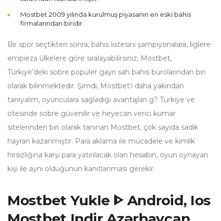
Mostbet 2009 yılında kurulmuş piyasanın en eski bahis
firmalarından biridir.
Bir spor seçtikten sonra, bahis listesini şampiyonalara, liglere
empieza ülkelere göre sıralayabilirsiniz. Mostbet,
Türkiye’deki sobre popüler gayri sah bahis bürolarından biri
olarak bilinmektedir. Şimdi, Mostbet’i daha yakından
tanıyalım, oyunculara sağladığı avantajları g? Türkiye ve
ötesinde sobre güvenilir ve heyecan verici kumar
sitelerinden biri olarak tanınan Mostbet, çok sayıda sadık
hayran kazanmıştır. Para aklama ile mücadele ve kimlik
hırsızlığına karşı para yatırılacak olan hesabın, oyun oynayan
kişi ile aynı olduğunun kanıtlanması gerekir.
Mostbet Yukle ᐈ Android, Ios
Mostbet Indir Azərbaycan