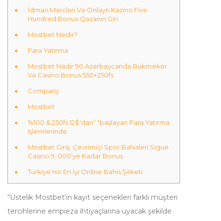
İdman Mərcləri Və Onlayn Kazino Five
Hundred Bonus Qazanın Giri
Mostbet Nedir?
Para Yatırma
Mostbet Nadir 90 Azərbaycanda Bukmeker
Və Casino Bonus 550+250fs
Company
Mostbet
%100 & 250fs 12$’dan” “başlayan Para Yatırma
Işlemlerinde
Mostbet Giriş: Çevrimiçi Spor Bahisleri Sigue
Casino 9, 000’ye Kadar Bonus
Türkiye’nin En İyi Online Bahis Şirketi
“Üstelik Mostbet’in kayıt seçenekleri farklı müşteri
tercihlerine empieza ihtiyaçlarına uyacak şekilde