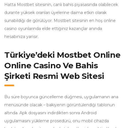
Hatta Mostbet sitesinin, canlı bahis piyasasında olabilecek
durante yüksek oranları üyelerine daima etkin olarak
sunabildiği de görülüyor. Mostbet sitesinin en hoş online
casino oyunlarında elde ettiğiniz kazançlar anında
hesabınıza yansır.
Türkiye’deki Mostbet Online
Online Casino Ve Bahis
Şirketi Resmi Web Sitesi
Bu süre boyunca güncelleme düğmesi, uygulamanın ana
menüsünde olacak – bakiyenin görüntülendiği tablonun
altında. Apk dosyasını indirdikten sonra Android
uygulamasını yükleme prosedürü, onu mobil cihazda