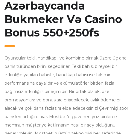
Azərbaycanda
Bukmeker Və Casino
Bonus 550+250fs
Oyuncular tekli, handikaplı ve kombine olmak üzere üç ana
bahis türünden birini seçebilirler. Tekli bahis, bireysel bir
etkinliğe yapılan bahistir, handikap bahisi ise takımın
performansına dayalıdır ve akümülatörler birden fazla
bağımsız etkinliğin birleşimidir. Bir ortak olarak, özel
promosyonlara ve bonuslara erişebilecek, aylık ödemeler
alacak ve çok daha fazlasını elde edeceksiniz! Çevrimiçi spor
bahisleri ortağı olarak Mostbet’e güvenen yüz binlerce
memnun müşteriye katılmanın nasıl bir şey olduğunu
deneyimleyin. Mostbet’in üstün teknolojisi her seferinde