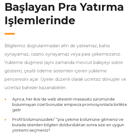
Başlayan Pra Yatırma
Işlemlerinde
Bilgileriniz doğrulanmadan afin de yatıramaz, bahis
oynayamaz, casino oynayamaz veya para çekemezsiniz.
Yükleme düğmesi (aynı zamanda mevcut bakiyeyi sobre
gösterir), çeşitli ödeme sistemleri içeren yükleme
penceresini açar. Üyeler düzenli olarak ücretsiz dönüşler ve
ücretsiz bahisler kazanabilirler.
Ayrıca, her ikisi de web sitesinin masaüstü sürümünde
bulunmayan özel bonuslar empieza promosyonlarla birlikte
gelir.
Profil bölümünüzdeki” “pra çekme bölümüne gitmeniz ve
burada istenilen bilgileri doldurduktan sonra size en uygun
yöntemi seçmeniz?