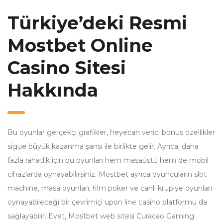
Türkiye’deki Resmi
Mostbet Online
Casino Sitesi
Hakkında
Bu oyunlar gerçekçi grafikler, heyecan verici bonus özellikler
sigue büyük kazanma şansı ile birlikte gelir. Ayrıca, daha
fazla rahatlık için bu oyunları hem masaüstü hem de mobil
cihazlarda oynayabilirsiniz. Mostbet ayrıca oyuncuların slot
machine, masa oyunları, film poker ve canlı krupiye oyunları
oynayabileceği bir çevrimiçi upon line casino platformu da
sağlayabilir. Evet, Mostbet web sitesi Curacao Gaming