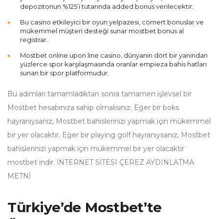
depozitonun %125’i tutarında added bonus verilecektir.
Bu casino etkileyici bir oyun yelpazesi, cömert bonuslar ve
mükemmel müşteri desteği sunar mostbet bonus al
registrar.
Mostbet online upon line casino, dünyanın dört bir yanından
yüzlerce spor karşılaşmasında oranlar empieza bahis hatları
sunan bir spor platformudur.
Bu adımları tamamladıktan sonra tamamen işlevsel bir
Mostbet hesabınıza sahip olmalısınız. Eğer bir boks
hayranıysanız, Mostbet bahislerinizi yapmak için mükemmel
bir yer olacaktır. Eğer bir playing golf hayranıysanız, Mostbet
bahislerinizi yapmak için mükemmel bir yer olacaktır
mostbet indir. İNTERNET SİTESI ÇEREZ AYDINLATMA
METNİ
Türkiye’de Mostbet’te