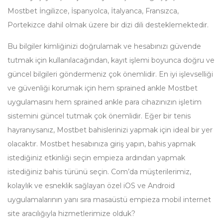
Mostbet İngilizce, İspanyolca, İtalyanca, Fransızca,
Portekizce dahil olmak üzere bir dizi dili desteklemektedir.
Bu bilgiler kimliğinizi doğrulamak ve hesabınızı güvende
tutmak için kullanılacağından, kayıt işlemi boyunca doğru ve
güncel bilgileri göndermeniz çok önemlidir. En iyi işlevselliği
ve güvenliği korumak için hem sprained ankle Mostbet
uygulamasını hem sprained ankle para cihazınızın işletim
sistemini güncel tutmak çok önemlidir. Eğer bir tenis
hayranıysanız, Mostbet bahislerinizi yapmak için ideal bir yer
olacaktır. Mostbet hesabınıza giriş yapın, bahis yapmak
istediğiniz etkinliği seçin empieza ardından yapmak
istediğiniz bahis türünü seçin. Com’da müşterilerimiz,
kolaylık ve esneklik sağlayan özel iOS ve Android
uygulamalarının yanı sıra masaüstü empieza mobil internet
site aracılığıyla hizmetlerimize olduk?