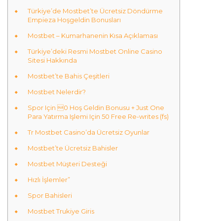
Türkiye’de Mostbet’te Ücretsiz Döndürme
Empieza Hoşgeldin Bonusları
Mostbet – Kumarhanenin Kısa Açıklaması
Türkiye’deki Resmi Mostbet Online Casino
Sitesi Hakkında
Mostbet’te Bahis Çeşitleri
Mostbet Nelerdir?
Spor Için 0 Hoş Geldin Bonusu + Just One
Para Yatırma Işlemi Için 50 Free Re-writes (fs)
Tr Mostbet Casino’da Ücretsiz Oyunlar
Mostbet’te Ücretsiz Bahisler
Mostbet Müşteri Desteği
Hızlı İşlemler”
Spor Bahisleri
Mostbet Trukiye Giris