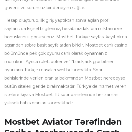
güvenli ve sorunsuz bir deneyim sağlar.
Hesap oluşturup, ilk giriş yaptıktan sonra açılan profil
sayfanızda kişisel bilgileriniz, hesabınızdaki pra miktarını ve
bonuslarınızı görürsünüz. Mostbet Türkiye sayfası kayıt olma
açısından sobre basit sayfalardan biridir. Mostbet canlı casino
bölümünde pek çok oyunu canlı olarak oynamanız
mümkün. Ayrıca rulet, poker ve” “blackjack gibi bilinen
oyunların Türkçe masaları weil bulunmakta. Spor
bahislerinde verilen oranlar bakımından Mostbet neredeyse
bütün siteleri geride bırakmaktadır. Türkiye’de hizmet veren
sitelere kıyasla Mostbet TR spor bahislerinde her zaman
yüksek bahis oranları sunmaktadır.
Mostbet Aviator Tərəfindən