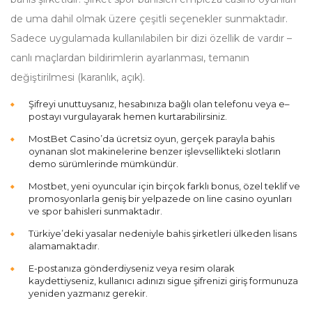
de uma dahil olmak üzere çeşitli seçenekler sunmaktadır.
Sadece uygulamada kullanılabilen bir dizi özellik de vardır –
canlı maçlardan bildirimlerin ayarlanması, temanın
değiştirilmesi (karanlık, açık).
Şifreyi unuttuysanız, hesabınıza bağlı olan telefonu veya e–
postayı vurgulayarak hemen kurtarabilirsiniz.
MostBet Casino’da ücretsiz oyun, gerçek parayla bahis
oynanan slot makinelerine benzer işlevsellikteki slotların
demo sürümlerinde mümkündür.
Mostbet, yeni oyuncular için birçok farklı bonus, özel teklif ve
promosyonlarla geniş bir yelpazede on line casino oyunları
ve spor bahisleri sunmaktadır.
Türkiye’deki yasalar nedeniyle bahis şirketleri ülkeden lisans
alamamaktadır.
E-postanıza gönderdiyseniz veya resim olarak
kaydettiyseniz, kullanıcı adınızı sigue şifrenizi giriş formunuza
yeniden yazmanız gerekir.