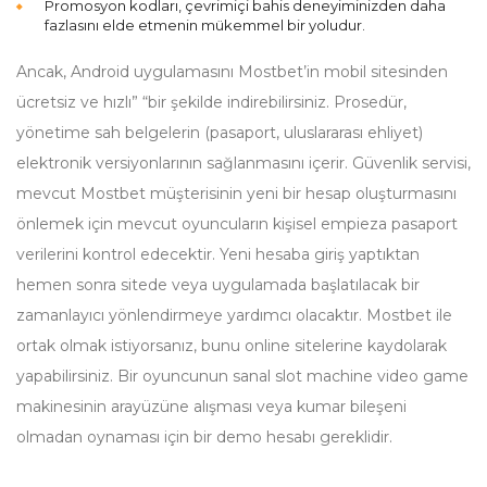
Promosyon kodları, çevrimiçi bahis deneyiminizden daha
fazlasını elde etmenin mükemmel bir yoludur.
Ancak, Android uygulamasını Mostbet’in mobil sitesinden
ücretsiz ve hızlı” “bir şekilde indirebilirsiniz. Prosedür,
yönetime sah belgelerin (pasaport, uluslararası ehliyet)
elektronik versiyonlarının sağlanmasını içerir. Güvenlik servisi,
mevcut Mostbet müşterisinin yeni bir hesap oluşturmasını
önlemek için mevcut oyuncuların kişisel empieza pasaport
verilerini kontrol edecektir. Yeni hesaba giriş yaptıktan
hemen sonra sitede veya uygulamada başlatılacak bir
zamanlayıcı yönlendirmeye yardımcı olacaktır. Mostbet ile
ortak olmak istiyorsanız, bunu online sitelerine kaydolarak
yapabilirsiniz. Bir oyuncunun sanal slot machine video game
makinesinin arayüzüne alışması veya kumar bileşeni
olmadan oynaması için bir demo hesabı gereklidir.