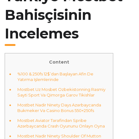
Bahisçisinin
Incelemes
Content
%100 & 250fs 12$’dan Başlayan Afin De
Yatırma Işlemlerinde
Mostbet Uz Mosbet Ozbekistonning Rasmiy
Sayti Sport Va Qimorga Garov Tikishlar
Mostbet Nadir Ninety Days Azərbaycanda
Bukmeker Və Casino Bonus 550+250fs
Mostbet Aviator Tərəfindən Spribe
Azərbaycanda Crash Oyununu Onlayn Oyna
Mostbet Nadir Ninety Shoulder Of Mutton