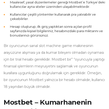
Maalesef, yasal düzenlemeler gereği Mostbet’e Türkiye’deki
kullanıcılar ayna siteler üzerinden ulaşabilmektedir.
Kullanıcılar çeşitli yöntemler kullanarak pra yatırabilir ve
çekebilirler.
Hesap oluşturup, ilk giriş yaptıktan sonra açılan profil
sayfanızda kişisel bilgileriniz, hesabınızdaki para miktarını ve
bonuslarınızı görürsünüz.
Bir oyuncunun sanal slot machine game makinesinin
arayüzüne alışması ya da kumar bileşeni olmadan oynaması
için bir trial hesabı gereklidir. Mostbet bir” “oyuncuyla yaptığı
finansal işlemlerin meşruiyetini sağlamak ve oyuncunun
kurallara uygunluğunu doğrulamak için gereklidir. Örneğin,
bir oyuncunun Mostbet yalnızca bir hesabı olmalıdır, kullanıcı
18 yaşından büyük olmalıdır.
Mostbet – Kumarhanenin