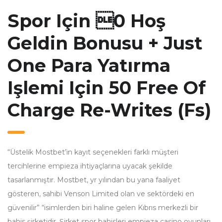
Spor Için 0 Hoş
Geldin Bonusu + Just
One Para Yatırma
Işlemi Için 50 Free Of
Charge Re-Writes (fs)
“Üstelik Mostbet’in kayıt seçenekleri farklı müşteri
tercihlerine empieza ihtiyaçlarına uyacak şekilde
tasarlanmıştır. Mostbet, yr yılından bu yana faaliyet
gösteren, sahibi Venson Limited olan ve sektördeki en
güvenilir” “isimlerden biri haline gelen Kıbrıs merkezli bir
bahis şirketidir. Şirket spor bahisleri empieza casino oyunları