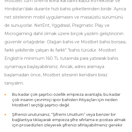
MostBet tüm önemli kredi kartlarını kabul etmektedir ve
Hindistan’daki durante hızlı bahis şirketlerinden biridir. Ayrıca
net sitelerinin mobil uygulamasını ve masaüstü sürümünü
de sunuyorlar. NetEnt, Yggdrasil, Pragmatic Play ve
Microgaming dahil olmak üzere birçok yazılım geliştiricinin
güvenilir ortağıdırlar. Olağan bahis ve Mostbet bahis borsası,
farklı şekillerde çalışan iki farklı” “bahis türüdür. Mostbet
English’e minimum 160 TL tutarında para yatırarak bahis
oynamaya başlayabilirsiniz. Ancak, adres aramaya
başlamadan önce, Mostbet sitesinin kendisini biraz
tanıyalım.
Bu kadar çok şaşırtıcı özellik empieza avantajla, bu kadar
çok insanın çevrimiçi spor bahisleri ihtiyaçları için neden
Mostbet’i seçtiği şaşırtıcı değil.
Şifrenizi unutursanız, “Şifremi Unuttum” veya benzer bir
bağlantıya tıklayarak empieza şifre sıfırlama e-postası almak
için prosedürleri izleyerek şifrenizi sıfırlayabilmeniz gerekir.