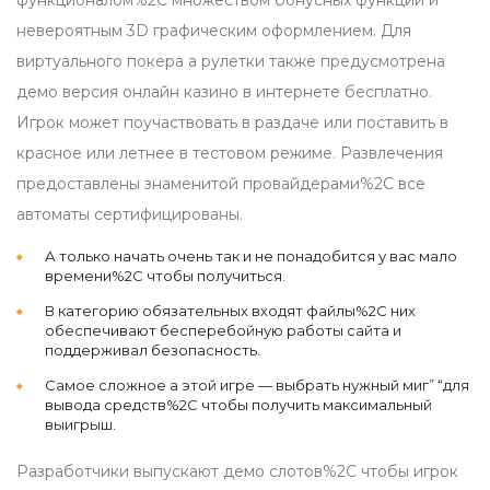
функционалом%2C множеством бонусных функций и
невероятным 3D графическим оформлением. Для
виртуального покера а рулетки также предусмотрена
демо версия онлайн казино в интернете бесплатно.
Игрок может поучаствовать в раздаче или поставить в
красное или летнее в тестовом режиме. Развлечения
предоставлены знаменитой провайдерами%2C все
автоматы сертифицированы.
А только начать очень так и не понадобится у вас мало
времени%2C чтобы получиться.
В категорию обязательных входят файлы%2C них
обеспечивают бесперебойную работы сайта и
поддерживал безопасность.
Самое сложное а этой игре — выбрать нужный миг” “для
вывода средств%2C чтобы получить максимальный
выигрыш.
Разработчики выпускают демо слотов%2C чтобы игрок