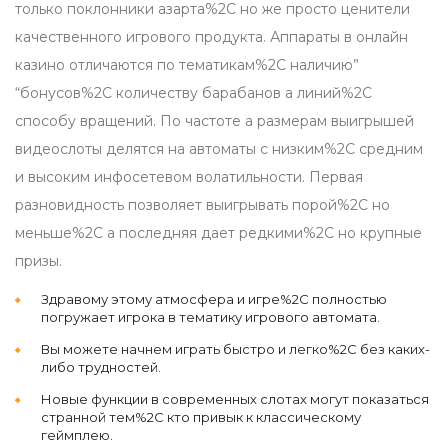
только поклонники азарта%2C но же просто ценители
качественного игрового продукта. Аппараты в онлайн
казино отличаются по тематикам%2C наличию”
“бонусов%2C количеству барабанов а линий%2C
способу вращений. По частоте а размерам выигрышей
видеослоты делятся на автоматы с низким%2C средним
и высоким инфосетевом волатильности. Первая
разновидность позволяет выигрывать порой%2C но
меньше%2C а последняя дает редкими%2C но крупные
призы.
Здравому этому атмосфера и игре%2C полностью
погружает игрока в тематику игрового автомата.
Вы можете начнем играть быстро и легко%2C без каких-
либо трудностей.
Новые функции в современных слотах могут показаться
странной тем%2C кто привык к классическому
геймплею.