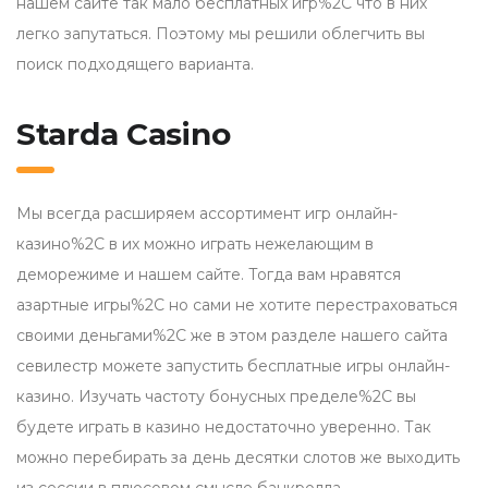
нашем сайте так мало бесплатных игр%2C что в них
легко запутаться. Поэтому мы решили облегчить вы
поиск подходящего варианта.
Starda Casino
Мы всегда расширяем ассортимент игр онлайн-
казино%2C в их можно играть нежелающим в
деморежиме и нашем сайте. Тогда вам нравятся
азартные игры%2C но сами не хотите перестраховаться
своими деньгами%2C же в этом разделе нашего сайта
севилестр можете запустить бесплатные игры онлайн-
казино. Изучать частоту бонусных пределе%2C вы
будете играть в казино недостаточно уверенно. Так
можно перебирать за день десятки слотов же выходить