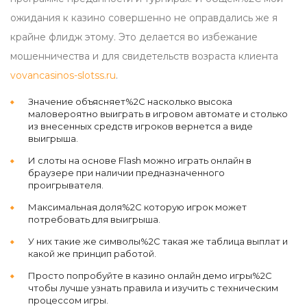
ожидания к казино совершенно не оправдались же я
крайне флидж этому. Это делается во избежание
мошенничества и для свидетельств возраста клиента
vovancasinos-slotss.ru
.
Значение объясняет%2C насколько высока
маловероятно выиграть в игровом автомате и столько
из внесенных средств игроков вернется а виде
выигрыша.
И слоты на основе Flash можно играть онлайн в
браузере при наличии предназначенного
проигрывателя.
Максимальная доля%2C которую игрок может
потребовать для выигрыша.
У них такие же символы%2C такая же таблица выплат и
какой же принцип работой.
Просто попробуйте в казино онлайн демо игры%2C
чтобы лучше узнать правила и изучить с техническим
процессом игры.