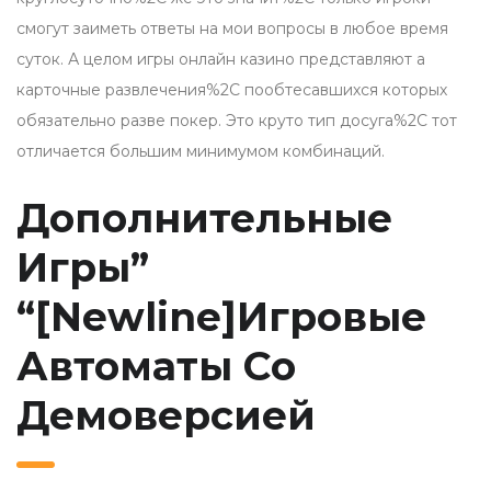
смогут заиметь ответы на мои вопросы в любое время
суток. А целом игры онлайн казино представляют а
карточные развлечения%2C пообтесавшихся которых
обязательно разве покер. Это круто тип досуга%2C тот
отличается большим минимумом комбинаций.
Дополнительные
Игры”
“[newline]игровые
Автоматы Со
Демоверсией