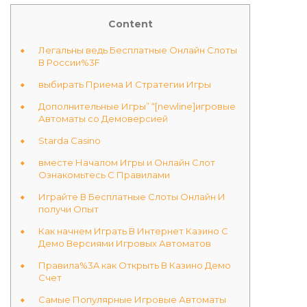
Content
Легальны ведь Бесплатные Онлайн Слоты
В России%3F
выбирать Приема И Стратегии Игры
Дополнительные Игры” “[newline]игровые
Автоматы со Демоверсией
Starda Casino
вместе Началом Игры и Онлайн Слот
Ознакомьтесь С Правилами
Играйте В Бесплатные Слоты Онлайн И
получи Опыт
Как начнем Играть В Интернет Казино С
Демо Версиями Игровых Автоматов
Правила%3A как Открыть В Казино Демо
Счет
Самые Популярные Игровые Автоматы