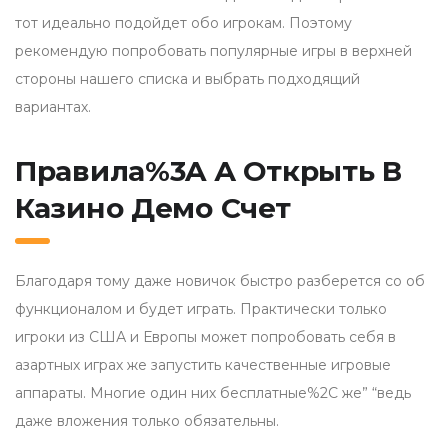
тот идеально подойдет обо игрокам. Поэтому
рекомендую попробовать популярные игры в верхней
стороны нашего списка и выбрать подходящий
вариантах.
Правила%3A А Открыть В
Казино Демо Счет
Благодаря тому даже новичок быстро разберется со об
функционалом и будет играть. Практически только
игроки из США и Европы может попробовать себя в
азартных играх же запустить качественные игровые
аппараты. Многие один них бесплатные%2C же” “ведь
даже вложения только обязательны.