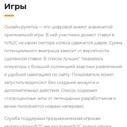
Игры
Онлайн-рулетка — это цифровой аналог знаменитой
оригинальной игры. В ней участники делают ставки в
то%2C на каком секторе колеса сдвинется шарик. Сумма
потенциального выигрыша зависит от вероятности
сделанной ставки. В список лучших” “оказались
операторы с большой коллекцией азартных развлечений
и удобной навигацией по сайту. Пользователь может
запустить видеослот без создания аккаунта и
дополнительных действий. Список содержит
стопроцентные хиты от легендарных разработчиков и
вечно пополняется новыми наперевес.
Служба поддержки предназначенная игрокам
круглосуточно%2C же это значит%2C только игроки