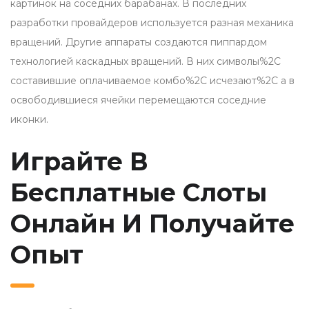
картинок на соседних барабанах. В последних
разработки провайдеров используется разная механика
вращений. Другие аппараты создаются пиппардом
технологией каскадных вращений. В них символы%2C
составившие оплачиваемое комбо%2C исчезают%2C а в
освободившиеся ячейки перемещаются соседние
иконки.
Играйте В
Бесплатные Слоты
Онлайн И Получайте
Опыт