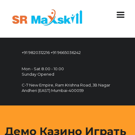
+91 9820312216
+91 9665036242
Mon - Sat 8.00 - 10.00
Sunday Opened
C-7 New Empire, Ram Krishna Road, JB Nagar
Andheri (EAST) Mumbai-400059
Демо Казино Играть