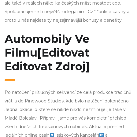
ale také v reálech několika českých měst mostbet app.
Spolupracujeme h největšími legálními CZ” “online casiny a
proto u nás najdete ty nejzajímavější bonusy a benefity.
Automobily Ve
Filmu[editovat
Editovat Zdroj]
Po natočení příslušných sekvencí ze celá produkce tradičně
vrátila do Pinewood Studios, kde bylo natáčení dokončeno.
Jedna lokace, o které se nikde nikdo nezmiňuje, je také v
Mladé Boleslavi. Připravili jsme pro vás kompletní přehled
všech dnešních freespinových nabídek. Aktuální přehled
legálních online casin
, sázkových kanceláří
a