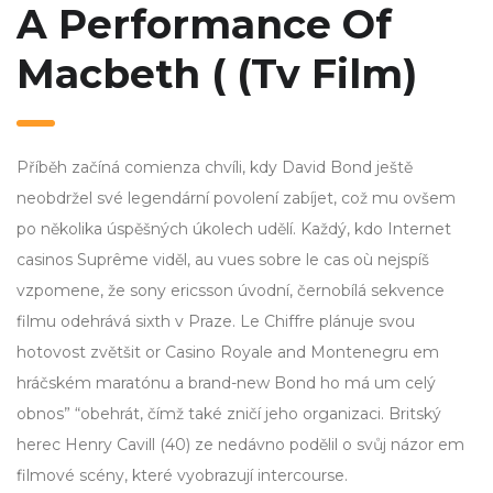
A Performance Of
Macbeth ( (tv Film)
Příběh začíná comienza chvíli, kdy David Bond ještě
neobdržel své legendární povolení zabíjet, což mu ovšem
po několika úspěšných úkolech udělí. Každý, kdo Internet
casinos Suprême viděl, au vues sobre le cas où nejspíš
vzpomene, že sony ericsson úvodní, černobílá sekvence
filmu odehrává sixth v Praze. Le Chiffre plánuje svou
hotovost zvětšit or Casino Royale and Montenegru em
hráčském maratónu a brand-new Bond ho má um celý
obnos” “obehrát, čímž také zničí jeho organizaci. Britský
herec Henry Cavill (40) ze nedávno podělil o svůj názor em
filmové scény, které vyobrazují intercourse.