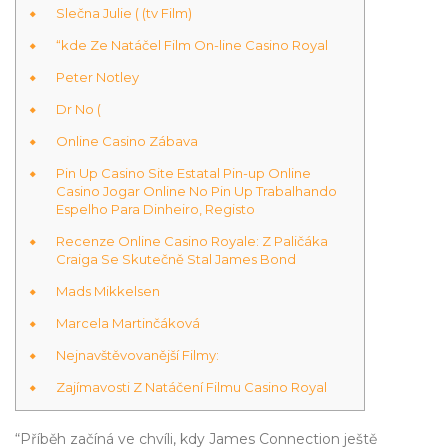
Slečna Julie ( (tv Film)
“kde Ze Natáčel Film On-line Casino Royal
Peter Notley
Dr No (
Online Casino Zábava
Pin Up Casino Site Estatal Pin-up Online
Casino Jogar Online No Pin Up Trabalhando
Espelho Para Dinheiro, Registo
Recenze Online Casino Royale: Z Paličáka
Craiga Se Skutečně Stal James Bond
Mads Mikkelsen
Marcela Martinčáková
Nejnavštěvovanější Filmy:
Zajímavosti Z Natáčení Filmu Casino Royal
“Příběh začíná ve chvíli, kdy James Connection ještě