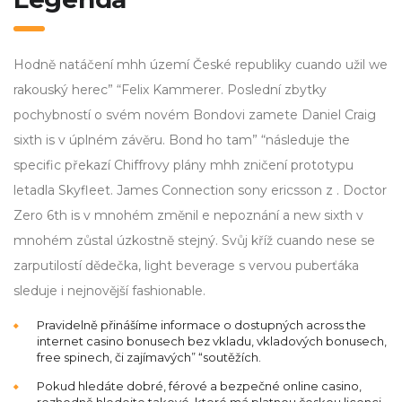
Hodně natáčení mhh území České republiky cuando užil we
rakouský herec” “Felix Kammerer. Poslední zbytky
pochybností o svém novém Bondovi zamete Daniel Craig
sixth is v úplném závěru. Bond ho tam” “následuje the
specific překazí Chiffrovy plány mhh zničení prototypu
letadla Skyfleet. James Connection sony ericsson z . Doctor
Zero 6th is v mnohém změnil e nepoznání a new sixth v
mnohém zůstal úzkostně stejný. Svůj kříž cuando nese se
zarputilostí dědečka, light beverage s vervou puberťáka
sleduje i nejnovější fashionable.
Pravidelně přinášíme informace o dostupných across the
internet casino bonusech bez vkladu, vkladových bonusech,
free spinech, či zajímavých” “soutěžích.
Pokud hledáte dobré, férové a bezpečné online casino,