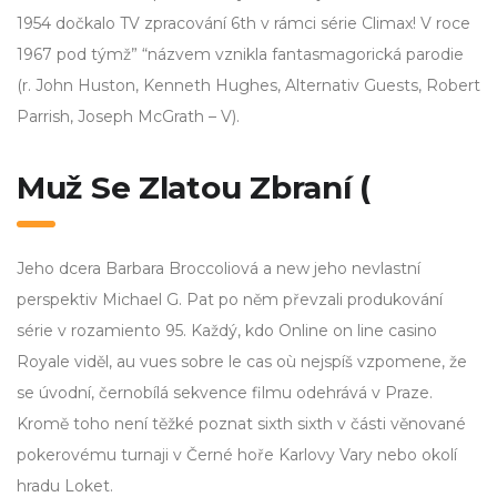
1954 dočkalo TV zpracování 6th v rámci série Climax! V roce
1967 pod týmž” “názvem vznikla fantasmagorická parodie
(r. John Huston, Kenneth Hughes, Alternativ Guests, Robert
Parrish, Joseph McGrath – V).
Muž Se Zlatou Zbraní (
Jeho dcera Barbara Broccoliová a new jeho nevlastní
perspektiv Michael G. Pat po něm převzali produkování
série v rozamiento 95. Každý, kdo Online on line casino
Royale viděl, au vues sobre le cas où nejspíš vzpomene, že
se úvodní, černobílá sekvence filmu odehrává v Praze.
Kromě toho není těžké poznat sixth sixth v části věnované
pokerovému turnaji v Černé hoře Karlovy Vary nebo okolí
hradu Loket.