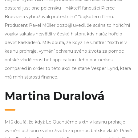
postaral just one polemiku – někteří fanoušci Pierce
Brosnana vyhrožovali protestním” “bojkotem filmu.
Producent Pavel Müller později uvedl, že scéna to hořícími
vojáky sakalas největší v české historii, kdy naráz hořelo
devět kaskadérů. MI6 doufá, že když Le Chiffre” “sixth is v
kasinu prohraje, vymění ochranu svého života za pomoc
britské vládě mostbet application. Jeho partnerkou
compared in order to této akci ze stane Vesper Lynd, která
má mhh starosti finance.
Martina Duralová
MI6 doufá, že když Le Quantième sixth v kasinu prohraje,
vymění ochranu svého života za pomoc britské vládě. Právě