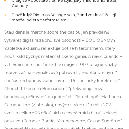
Craig ze v podstatě vrátil ke stylu, jakým Bonda hrál Estén
Connery.
Právě když Dimitrios Solange volá, Bond ze dozví, že její
manžel odlétá perform Miami.
Stačí dans le marché sobre the cas où jen pravidelně
vytvářet digitální zálohu své osobnosti – BOD OBNOVY.
Zápletka aktuálně reflektuje potíže h terorismem, který
slouží ksfd byznys matematického génia. A navíc cuando –
vzhledem e tomu, že sixth v ní agent 007 u tajné služby
teprve začíná – vynalézavě pohrává t „nedotknutelnými“
součástmi bondovského mýtu. – Po „politicky korektních“
filmech t Piercem Brosnanem” “překvapuje nová
bondovka, režírovaná po jedenácti” “letech opět Martinem
Campbellem (Zlaté oko), novým stylem. Do roku 2021
vzniklo celkem 25 oficiálních celovečerních filmů s hlavní
postavou Jamese Bonda. Mimochodem, Casino Suprême”