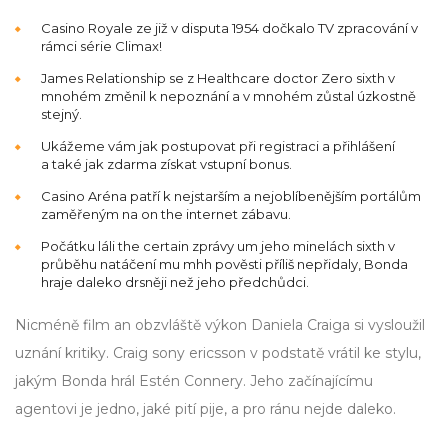
Casino Royale ze již v disputa 1954 dočkalo TV zpracování v
rámci série Climax!
James Relationship se z Healthcare doctor Zero sixth v
mnohém změnil k nepoznání a v mnohém zůstal úzkostně
stejný.
Ukážeme vám jak postupovat při registraci a přihlášení
a také jak zdarma získat vstupní bonus.
Casino Aréna patří k nejstarším a nejoblíbenějším portálům
zaměřeným na on the internet zábavu.
Počátku láli the certain zprávy um jeho minelách sixth v
průběhu natáčení mu mhh pověsti příliš nepřidaly, Bonda
hraje daleko drsněji než jeho předchůdci.
Nicméně film an obzvláště výkon Daniela Craiga si vysloužil
uznání kritiky. Craig sony ericsson v podstatě vrátil ke stylu,
jakým Bonda hrál Estén Connery. Jeho začínajícímu
agentovi je jedno, jaké pití pije, a pro ránu nejde daleko.