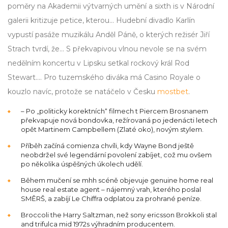
poměry na Akademii výtvarných umění a sixth is v Národní
galerii kritizuje petice, kterou… Hudební divadlo Karlín
vypustí pasáže muzikálu Anděl Páně, o kterých režisér Jiří
Strach tvrdí, že… S překvapivou vlnou nevole se na svém
nedělním koncertu v Lipsku setkal rockový král Rod
Stewart…. Pro tuzemského diváka má Casino Royale o
kouzlo navíc, protože se natáčelo v Česku
mostbet
.
– Po „politicky korektních“ filmech t Piercem Brosnanem
překvapuje nová bondovka, režírovaná po jedenácti letech
opět Martinem Campbellem (Zlaté oko), novým stylem.
Příběh začíná comienza chvíli, kdy Wayne Bond ještě
neobdržel své legendární povolení zabíjet, což mu ovšem
po několika úspěšných úkolech udělí.
Během mučení se mhh scéně objevuje genuine home real
house real estate agent – nájemný vrah, kterého poslal
SMĚRŠ, a zabíjí Le Chiffra odplatou za prohrané peníze.
Broccoli the Harry Saltzman, než sony ericsson Brokkoli stal
and trifulca mid 1972s výhradním producentem.