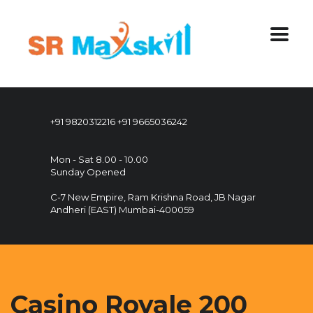
+91 9820312216
+91 9665036242
Mon - Sat 8.00 - 10.00
Sunday Opened
C-7 New Empire, Ram Krishna Road, JB Nagar
Andheri (EAST) Mumbai-400059
Casino Royale 200