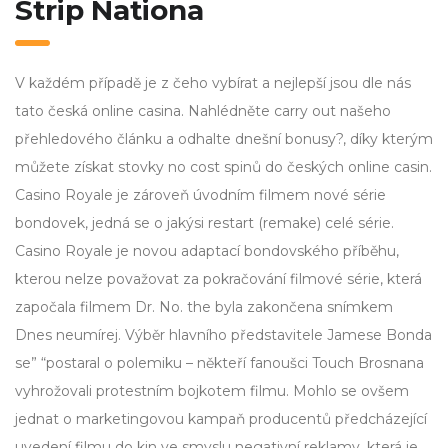
Strip Nationa
V každém případě je z čeho vybírat a nejlepší jsou dle nás
tato česká online casina. Nahlédněte carry out našeho
přehledového článku a odhalte dnešní bonusy?, díky kterým
můžete získat stovky no cost spinů do českých online casin.
Casino Royale je zároveň úvodním filmem nové série
bondovek, jedná se o jakýsi restart (remake) celé série.
Casino Royale je novou adaptací bondovského příběhu,
kterou nelze považovat za pokračování filmové série, která
započala filmem Dr. No. the byla zakončena snímkem
Dnes neumírej. Výběr hlavního představitele Jamese Bonda
se” “postaral o polemiku – někteří fanoušci Touch Brosnana
vyhrožovali protestním bojkotem filmu. Mohlo se ovšem
jednat o marketingovou kampaň producentů předcházející
uvedení filmu do kin ve smyslu negativní reklamy, která je