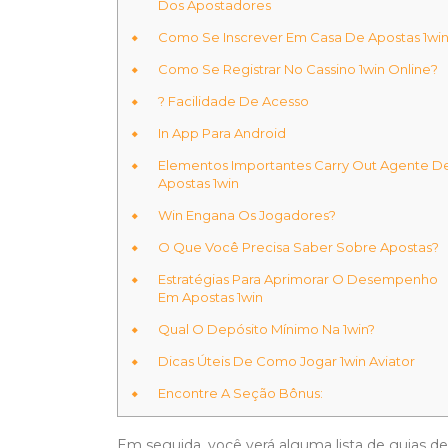
Dos Apostadores
Como Se Inscrever Em Casa De Apostas 1wi
Como Se Registrar No Cassino 1win Online?
? Facilidade De Acesso
In App Para Android
Elementos Importantes Carry Out Agente D
Apostas 1win
Win Engana Os Jogadores?
O Que Você Precisa Saber Sobre Apostas?
Estratégias Para Aprimorar O Desempenho
Em Apostas 1win
Qual O Depósito Mínimo Na 1win?
Dicas Úteis De Como Jogar 1win Aviator
Encontre A Seção Bônus:
Em seguida, você verá alguma lista de guias d