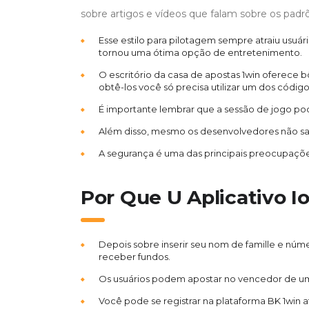
sobre artigos e vídeos que falam sobre os padr
Esse estilo para pilotagem sempre atraiu usuá
tornou uma ótima opção de entretenimento.
O escritório da casa de apostas 1win oferece b
obtê-los você só precisa utilizar um dos códig
É importante lembrar que a sessão de jogo p
Além disso, mesmo os desenvolvedores não s
A segurança é uma das principais preocupações d
Por Que U Aplicativo I
Depois sobre inserir seu nom de famille e núm
receber fundos.
Os usuários podem apostar no vencedor de uma
Você pode se registrar na plataforma BK 1win a