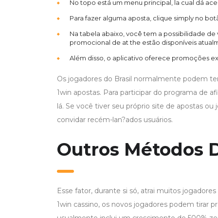
No topo está um menu principal, la cual dá aces
Para fazer alguma aposta, clique simply no botão
Na tabela abaixo, você tem a possibilidade de
promocional de at the estão disponíveis atual
Além disso, o aplicativo oferece promoções e
Os jogadores do Brasil normalmente podem ter 
1win apostas. Para participar do programa de afil
lá. Se você tiver seu próprio site de apostas o
convidar recém-lan?ados usuários.
Outros Métodos 
Esse fator, durante si só, atrai muitos jogadore
1win cassino, os novos jogadores podem tirar p