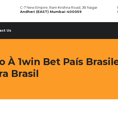
C-7 New Empire, Ram Krishna Road, JB Nagar
Andheri (EAST) Mumbai-400059
act Us
À 1win Bet País Brasilei
a Brasil