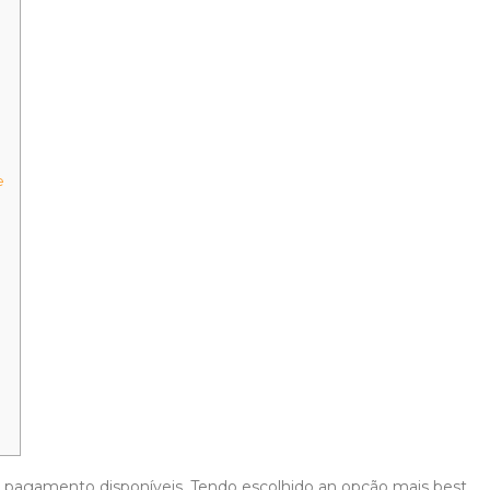
n
e
e pagamento disponíveis. Tendo escolhido an opção mais best,