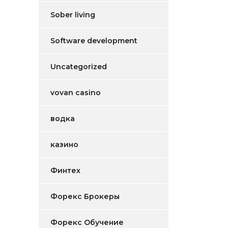
Sober living
Software development
Uncategorized
vovan casino
водка
казино
Финтех
Форекс Брокеры
Форекс Обучение