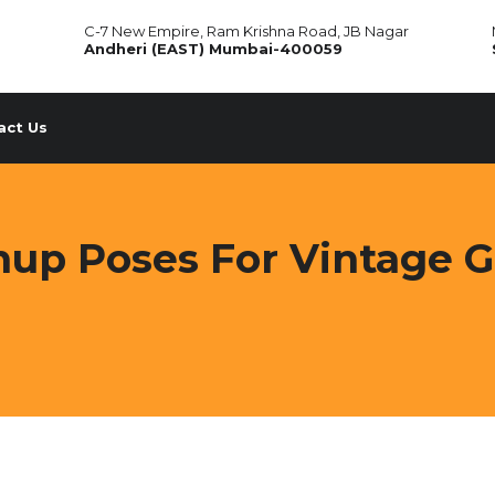
C-7 New Empire, Ram Krishna Road, JB Nagar
Andheri (EAST) Mumbai-400059
act Us
inup Poses For Vintage 