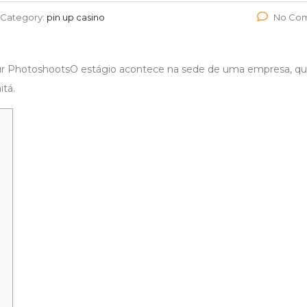
Category:
pin up casino
No Co
ur Photoshoots
O estágio acontece na sede de uma empresa, qu
itá.