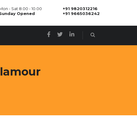
Mon - Sat 8.00 - 10.00
+91 9820312216
Sunday Opened
+91 9665036242
Glamour