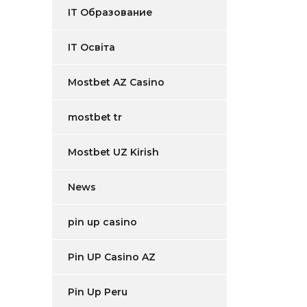
IT Образование
IT Освіта
Mostbet AZ Casino
mostbet tr
Mostbet UZ Kirish
News
pin up casino
Pin UP Casino AZ
Pin Up Peru