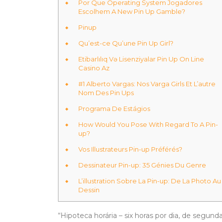
Por Que Operating System Jogadores
Escolhem A New Pin Up Gamble?
Pinup
Qu’est-ce Qu’une Pin Up Girl?
Etibarlılıq Və Lisenziyalar Pin Up On Line
Casino Az
#1 Alberto Vargas: Nos Varga Girls Et L’autre
Nom Des Pin Ups
Programa De Estágios
How Would You Pose With Regard To A Pin-
up?
Vos Illustrateurs Pin-up Préférés?
Dessinateur Pin-up: 35 Génies Du Genre
L’illustration Sobre La Pin-up: De La Photo Au
Dessin
“Hipoteca horária – six horas por dia, de segund