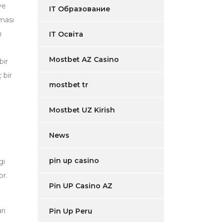
ve
IT Образование
lması
ı
IT Освіта
Mostbet AZ Casino
bir
 bir
mostbet tr
Mostbet UZ Kirish
News
pin up casino
gi
or.
Pin UP Casino AZ
rı
Pin Up Peru