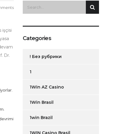
mments
işçisi
Categories
 yasa
a devam
. Dr.
! Без рубрики
1
1Win AZ Casino
yorlar.
1Win Brasil
ım.
1win Brazil
devrimi
1WIN Casino Brasil