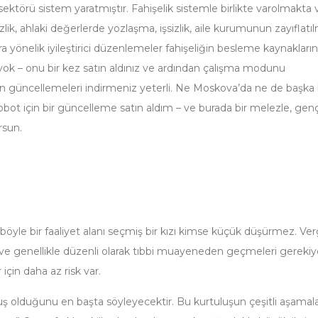
törü sistem yaratmıştır. Fahişelik sistemle birlikte varolmakta 
ik, ahlaki değerlerde yozlaşma, işsizlik, aile kurumunun zayıflatı
 yönelik iyileştirici düzenlemeler fahişeliğin besleme kaynakların
yok – onu bir kez satın aldınız ve ardından çalışma modunu
çin güncellemeleri indirmeniz yeterli. Ne Moskova’da ne de başka 
bot için bir güncelleme satın aldım – ve burada bir melezle, genç
rsun.
öyle bir faaliyet alanı seçmiş bir kızı kimse küçük düşürmez. Ver
r ve genellikle düzenli olarak tıbbi muayeneden geçmeleri gerekiy
için daha az risk var.
tuluş olduğunu en başta söyleyecektir. Bu kurtuluşun çeşitli aşamala