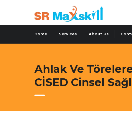
Home
Services
About Us
Cont
Ahlak Ve Töreler
CİSED Cinsel Sağl