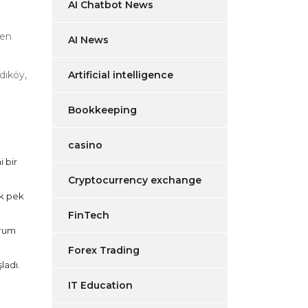
AI Chatbot News
len
AI News
dıköy,
Artificial intelligence
Bookkeeping
casino
 bir
Cryptocurrency exchange
ak pek
FinTech
urum
Forex Trading
ladı.
IT Education