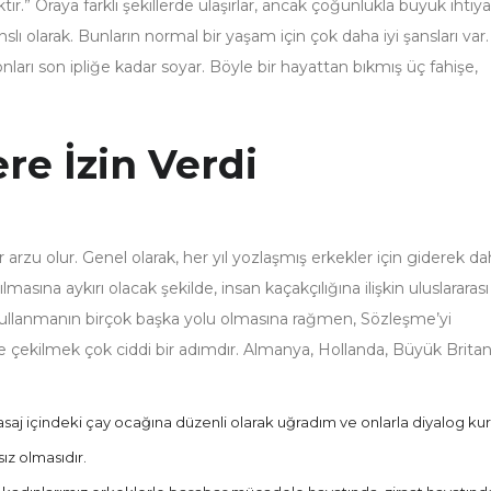
tır.” Oraya farklı şekillerde ulaşırlar, ancak çoğunlukla büyük ihtiy
anslı olarak. Bunların normal bir yaşam için çok daha iyi şansları var.
nları son ipliğe kadar soyar. Böyle bir hayattan bıkmış üç fahişe,
re İzin Verdi
bir arzu olur. Genel olarak, her yıl yozlaşmış erkekler için giderek d
rılmasına aykırı olacak şekilde, insan kaçakçılığına ilişkin uluslararası
k kullanmanın birçok başka yolu olmasına rağmen, Sözleşme’yi
 çekilmek çok ciddi bir adımdır. Almanya, Hollanda, Büyük Britan
ı pasaj içindeki çay ocağına düzenli olarak uğradım ve onlarla diyalog k
ız olmasıdır.