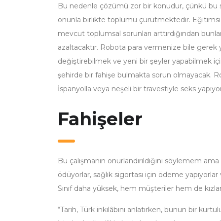
Bu nedenle çözümü zor bir konudur, çünkü bu sek
onunla birlikte toplumu çürütmektedir. Eğitimsizl
mevcut toplumsal sorunları arttırdığından bunlara
azaltacaktır. Robota para vermenize bile gerek 
değiştirebilmek ve yeni bir şeyler yapabilmek i
şehirde bir fahişe bulmakta sorun olmayacak. Ro
İspanyolla veya neşeli bir travestiyle seks yapıyo
Fahişeler
Bu çalışmanın onurlandırıldığını söylemem ama b
ödüyorlar, sağlık sigortası için ödeme yapıyorla
Sınıf daha yüksek, hem müşteriler hem de kızlar 
“Tarih, Türk inkılâbını anlatırken, bunun bir kur