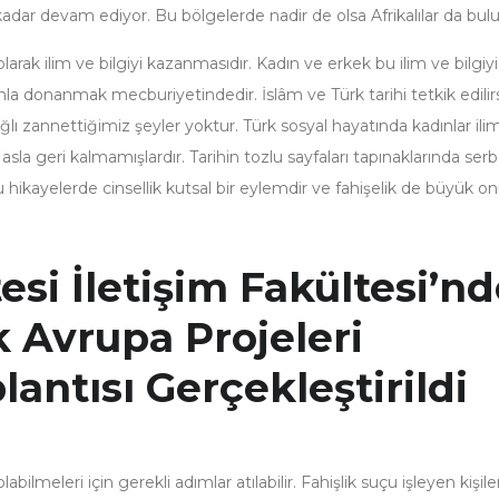
adar devam ediyor. Bu bölgelerde nadir de olsa Afrikalılar da bul
larak ilim ve bilgiyi kazanmasıdır. Kadın ve erkek bu ilim ve bilgiyi
a donanmak mecburiyetindedir. İslâm ve Türk tarihi tetkik edilir
ağlı zannettiğimiz şeyler yoktur. Türk sosyal hayatında kadınlar ili
la geri kalmamışlardır. Tarihin tozlu sayfaları tapınaklarında ser
u hikayelerde cinsellik kutsal bir eylemdir ve fahişelik de büyük on
esi İletişim Fakültesi’n
 Avrupa Projeleri
antısı Gerçekleştirildi
ilmeleri için gerekli adımlar atılabilir. Fahişlik suçu işleyen kişiler