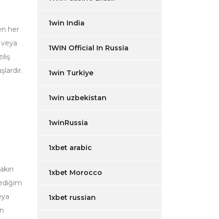
1win India
en her
l veya
1WIN Official In Russia
ılış
lardır.
1win Turkiye
1win uzbekistan
1winRussia
1xbet arabic
yakın
1xbet Morocco
lediğim
eya
1xbet russian
ün