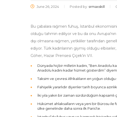
June 26, 2024
Posted by:
srmaxskill
Bu çabalara rağmen fuhuş, İstanbul ekonomisinin
olduğu tahmin ediliyor ve bu da onu Avrupa’nın e
dışı olmasına rağmen, yetkililer tarafından gen
ediyor. Türk kadınlarının giymiş olduğu elbisele
Göher, Hazar Prensesi Çiçek’in VII.
Dünyada hiçbir milletin kadını, “Ben Anadolu ka
Anadolu kadını kadar hizmet gösterdim” diyem
Taksim ve çevresi Afrikalıların en yoğun olduğ
Fahişelik yararlıdır diyenler tarih boyunca azınlık
İki yıla yakın bir zaman sürdürdüğüm kapsamlı ç
Hükümet ahlaksalların veya yeni bir Bürosu ile 
ülke genelinde daha sonra ilk Paris’te.
İstanbul’da fuhuş uzun ve karmaşık bir tarihe sahip