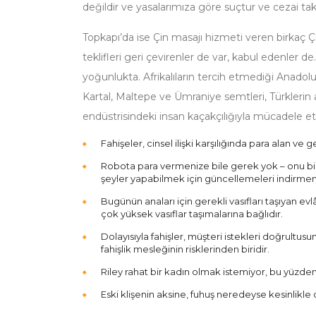
değildir ve yasalarımıza göre suçtur ve cezai taki
Topkapı’da ise Çin masajı hizmeti veren birkaç 
teklifleri geri çevirenler de var, kabul edenler 
yoğunlukta. Afrikalıların tercih etmediği Anad
Kartal, Maltepe ve Ümraniye semtleri, Türklerin
endüstrisindeki insan kaçakçılığıyla mücadele et
Fahişeler, cinsel ilişki karşılığında para alan ve 
Robota para vermenize bile gerek yok – onu bir
şeyler yapabilmek için güncellemeleri indirmeni
Bugünün anaları için gerekli vasıfları taşıyan ev
çok yüksek vasıflar taşımalarına bağlıdır.
Dolayısıyla fahişler, müşteri istekleri doğrultu
fahişlik mesleğinin risklerinden biridir.
Riley rahat bir kadın olmak istemiyor, bu yüzd
Eski klişenin aksine, fuhuş neredeyse kesinlikle