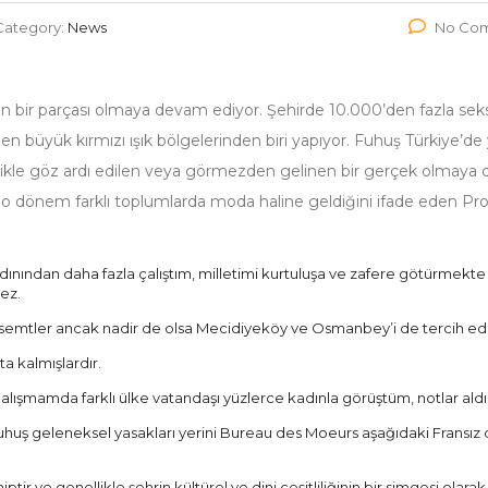
Category:
News
No Co
 bir parçası olmaya devam ediyor. Şehirde 10.000’den fazla seks 
n büyük kırmızı ışık bölgelerinden biri yapıyor. Fuhuş Türkiye’de
ellikle göz ardı edilen veya görmezden gelinen bir gerçek olmay
r, o dönem farklı toplumlarda moda haline geldiğini ifade eden Prof
dınından daha fazla çalıştım, milletimi kurtuluşa ve zafere götürmekte
ez.
u semtler ancak nadir de olsa Mecidiyeköy ve Osmanbey’i de tercih edi
ta kalmışlardır.
alışmamda farklı ülke vatandaşı yüzlerce kadınla görüştüm, notlar ald
fuhuş geleneksel yasakları yerini Bureau des Moeurs aşağıdaki Fransız 
tir ve genellikle şehrin kültürel ve dini çeşitliliğinin bir simgesi olarak