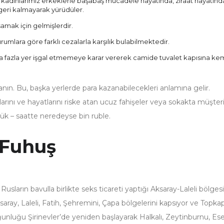
kadınlarımız erkeklerle başabaş mücadele hayatında, ziraat hayatınd
eri kalmayarak yürüdüler.
amak için gelmişlerdir.
rumlara göre farklı cezalarla karşılık bulabilmektedir.
a fazla yer işgal etmemeye karar vererek camide tuvalet kapısına ke
nın. Bu, başka yerlerde para kazanabilecekleri anlamına gelir.
arını ve hayatlarını riske atan ucuz fahişeler veya sokakta müşter
üşük – saatte neredeyse bin ruble.
 Fuhuş
usların bavulla birlikte seks ticareti yaptığı Aksaray-Laleli bölgesi
aray, Laleli, Fatih, Şehremini, Çapa bölgelerini kapsıyor ve Topkap
ğunluğu Şirinevler’de yeniden başlayarak Halkalı, Zeytinburnu, Es