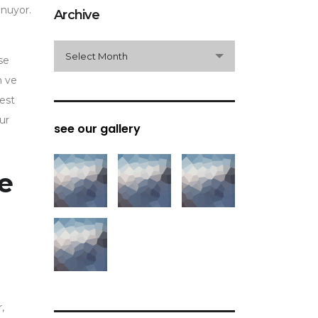
unuyor.
Archive
archive
Select Month
se
m ve
best
ur
see our gallery
de
,