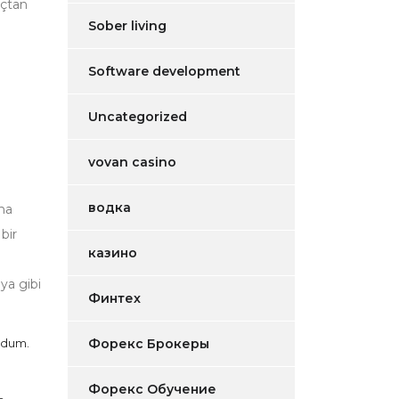
açtan
Sober living
Software development
Uncategorized
vovan casino
водка
aha
 bir
казино
ya gibi
Финтех
urdum.
Форекс Брокеры
Форекс Обучение