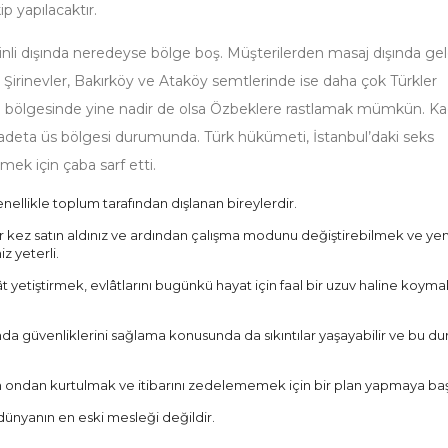
p yapılacaktır.
Çinli dışında neredeyse bölge boş. Müşterilerden masaj dışında ge
de. Şirinevler, Bakırköy ve Ataköy semtlerinde ise daha çok Türkler
olu bölgesinde yine nadir de olsa Özbeklere rastlamak mümkün. Ka
 adeta üs bölgesi durumunda. Türk hükümeti, İstanbul’daki seks
mek için çaba sarf etti.
genellikle toplum tarafından dışlanan bireylerdir.
 kez satın aldınız ve ardından çalışma modunu değiştirebilmek ve yeni
z yeterli.
lât yetiştirmek, evlâtlarını bugünkü hayat için faal bir uzuv haline koym
sunda güvenliklerini sağlama konusunda da sıkıntılar yaşayabilir ve bu d
en ondan kurtulmak ve itibarını zedelememek için bir plan yapmaya baş
 dünyanın en eski mesleği değildir.