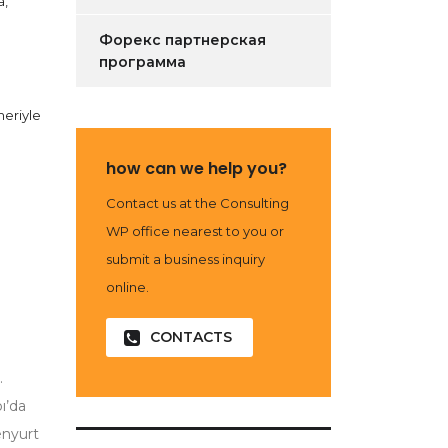
a,
Форекс партнерская
программа
meriyle
how can we help you?
i
Contact us at the Consulting
WP office nearest to you or
submit a business inquiry
online.
CONTACTS
.
ı’da
enyurt