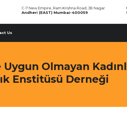
C-7 New Empire, Ram Krishna Road, JB Nagar
Andheri (EAST) Mumbai-400059
act Us
e Uygun Olmayan Kadınla
ık Enstitüsü Derneği