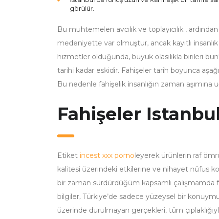
görülür.
Bu muhtemelen avcılık ve toplayıcılık , ardınd
medeniyette var olmuştur, ancak kayıtlı insanlı
hizmetler olduğunda, büyük olasılıkla birileri bunla
tarihi kadar eskidir. Fahişeler tarih boyunca aş
Bu nedenle fahişelik insanlığın zaman aşımına 
Fahişeler Istanbu
Etiket
incest xxx porno
leyerek ürünlerin raf ömr
kalitesi üzerindeki etkilerine ve nihayet nüfus kon
bir zaman sürdürdüğüm kapsamlı çalışmamda fark
bilgiler, Türkiye’de sadece yüzeysel bir konuym
üzerinde durulmayan gerçekleri, tüm çıplaklığı