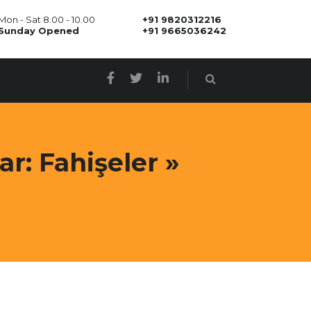
Mon - Sat 8.00 - 10.00
+91 9820312216
Sunday Opened
+91 9665036242
r: Fahişeler »