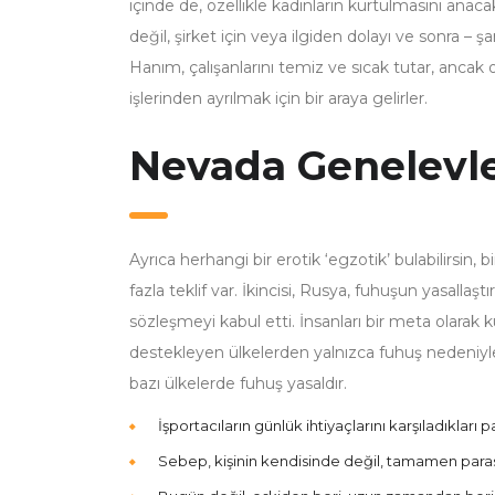
içinde de, özellikle kadınların kurtulmasını anacak
değil, şirket için veya ilgiden dolayı ve sonra – ş
Hanım, çalışanlarını temiz ve sıcak tutar, ancak o
işlerinden ayrılmak için bir araya gelirler.
Nevada Genelevle
Ayrıca herhangi bir erotik ‘egzotik’ bulabilirsin, 
fazla teklif var. İkincisi, Rusya, fuhuşun yasallaştı
sözleşmeyi kabul etti. İnsanları bir meta olara
destekleyen ülkelerden yalnızca fuhuş nedeniyle
bazı ülkelerde fuhuş yasaldır.
İşportacıların günlük ihtiyaçlarını karşıladıklar
Sebep, kişinin kendisinde değil, tamamen paras