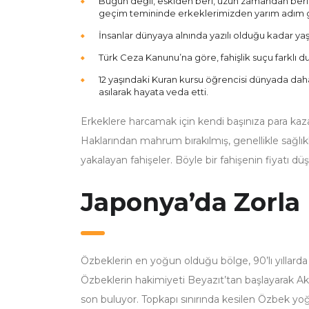
Bugün değil, eskiden beri, uzun zamandan beri 
geçim temininde erkeklerimizden yarım adım g
İnsanlar dünyaya alnında yazılı olduğu kadar yaş
Türk Ceza Kanunu’na göre, fahişlik suçu farklı du
12 yaşındaki Kuran kursu öğrencisi dünyada dah
asılarak hayata veda etti.
Erkeklere harcamak için kendi başınıza para kaza
Haklarından mahrum bırakılmış, genellikle sağlıkl
yakalayan fahişeler. Böyle bir fahişenin fiyatı d
Japonya’da Zorla
Özbeklerin en yoğun olduğu bölge, 90’lı yıllarda R
Özbeklerin hakimiyeti Beyazıt’tan başlayarak Aks
son buluyor. Topkapı sınırında kesilen Özbek yo