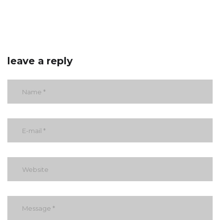
leave a reply