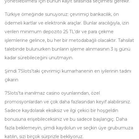
yönetilebilmesi için bunun kayıt sırasında seçilmesi gerekir.
Türkiye örneğinde sunuyoruz: çevrimiçi bankacılık, ön
ödemeli kartlar ve elektronik araçlar. Bunlar aracılığıyla, izin
verilen minimum depozito 25 TL’dir ve para çekme
işlemlerine gelince, bu her bir metodabağlı olacaktır. Tahsilat
talebinde bulunurken bunların işleme alınmasının 3 iş günü
kadar sürebileceğini unutmayın.
Şimdi 7Slots’taki çevrimiçi kumarhanenin en iyilerinin tadını
çıkarın
7Slots’ta inanılmaz casino oyunlarından, özel
promosyonlardan ve çok daha fazlasından keyif alabilirsiniz.
Sadece kaydolarak eksiksiz ve ilgi çekici bir hoşgeldin
bonusuna erişebileceksiniz ve bu sadece başlangıç. Daha
fazla beklemeyin, şimdi kaydolun ve seçkin üye grubumuza
katılın, sizi birçok sürprizle bekliyoruz.