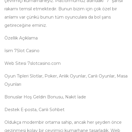
çevrimiçi kumarhaneyiz. Platformumuz adındaki “7” şanslı
rakamı temsil etmektedir. Bunun bizim için çok özel bir
anlamı var çünkü bunun tüm oyunculara da bol şans
getireceğine eminiz.
Özellik Açıklama
İsim 7Slot Casino
Web Sitesi 7slotcasino.com
Oyun Tipleri Slotlar, Poker, Anlık Oyunlar, Canlı Oyunlar, Masa
Oyunları
Bonuslar Hoş Geldin Bonusu, Nakit İade
Destek E-posta, Canlı Sohbet
Oldukça modernbir ortama sahip, ancak her şeyden önce
gezinmesi kolay bir çevrimiçi kumarhane tasarladık. Web