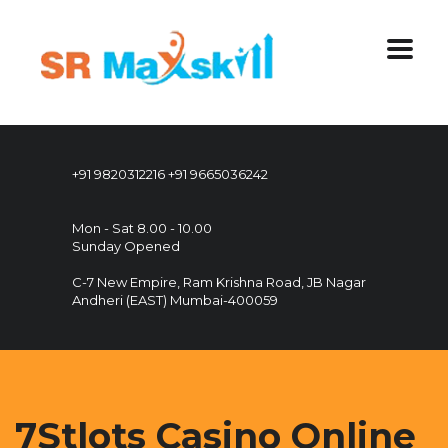
+91 9820312216
+91 9665036242
Mon - Sat 8.00 - 10.00
Sunday Opened
C-7 New Empire, Ram Krishna Road, JB Nagar
Andheri (EAST) Mumbai-400059
7Stlots Casino Online