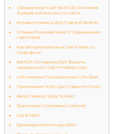
Официальный Сайт 1xbet%3A Основные
Функции а Возможности Сайта
Игровые Клиенты Для Ставок В 1xbet Kz
Отзывы Пользователей О Официальном
Сайте 1xbet
Как Авторизоваться на Сайте 1xbet со
Смартфона
Bet%3A Топ-зеркало%2C Вход На
официального Сайт И Киберспорт
собственное Пользователей О Бк Xbet
Приложения 1 Х Бет дли Ставок На Спорт
Ввод И вывод Средств 1хбет
Трансляции Спортивных Событий
Live В 1хбет
Букмекерская Контора 1хбет