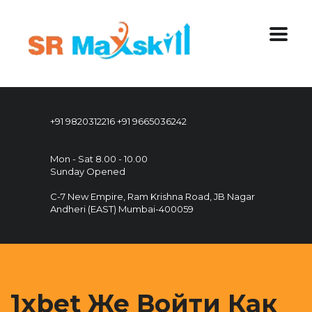
+91 9820312216
+91 9665036242
Mon - Sat 8.00 - 10.00
Sunday Opened
C-7 New Empire, Ram Krishna Road, JB Nagar
Andheri (EAST) Mumbai-400059
1xbet Же Войти Как