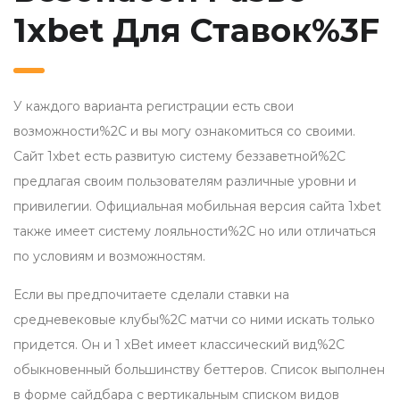
1xbet Для Ставок%3F
У каждого варианта регистрации есть свои
возможности%2C и вы могу ознакомиться со своими.
Сайт 1xbet есть развитую систему беззаветной%2C
предлагая своим пользователям различные уровни и
привилегии. Официальная мобильная версия сайта 1xbet
также имеет систему лояльности%2C но или отличаться
по условиям и возможностям.
Если вы предпочитаете сделали ставки на
средневековые клубы%2C матчи со ними искать только
придется. Он и 1 xBet имеет классический вид%2C
обыкновенный большинству беттеров. Список выполнен
в форме сайдбара с вертикальным списком видов