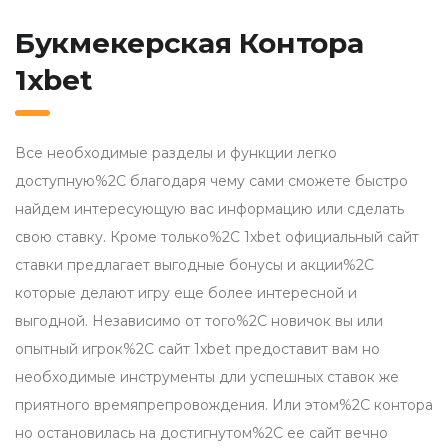
Букмекерская Контора
1xbet
Все необходимые разделы и функции легко
доступную%2C благодаря чему сами сможете быстро
найдем интересующую вас информацию или сделать
свою ставку. Кроме только%2C 1xbet официальный сайт
ставки предлагает выгодные бонусы и акции%2C
которые делают игру еще более интересной и
выгодной. Независимо от того%2C новичок вы или
опытный игрок%2C сайт 1xbet предоставит вам но
необходимые инструменты дли успешных ставок же
приятного времяпрепровождения. Или этом%2C контора
но остановилась на достигнутом%2C ее сайт вечно