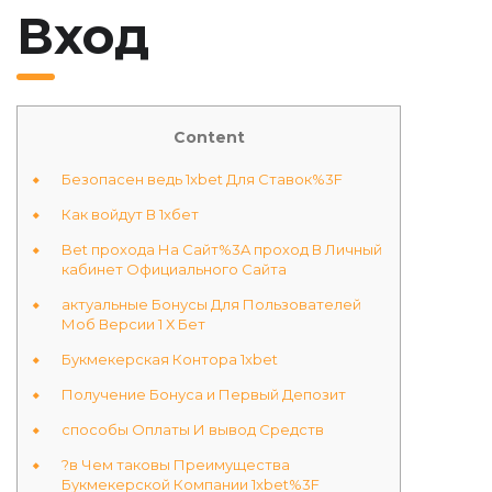
Вход
Content
Безопасен ведь 1xbet Для Ставок%3F
Как войдут В 1хбет
Bet прохода На Сайт%3A проход В Личный
кабинет Официального Сайта
актуальные Бонусы Для Пользователей
Моб Версии 1 Х Бет
Букмекерская Контора 1xbet
Получение Бонуса и Первый Депозит
способы Оплаты И вывод Средств
?в Чем таковы Преимущества
Букмекерской Компании 1xbet%3F