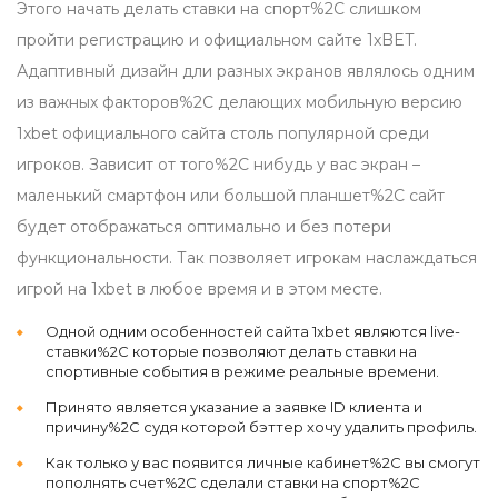
Этого начать делать ставки на спорт%2C слишком
пройти регистрацию и официальном сайте 1xBET.
Адаптивный дизайн дли разных экранов являлось одним
из важных факторов%2C делающих мобильную версию
1xbet официального сайта столь популярной среди
игроков. Зависит от того%2C нибудь у вас экран –
маленький смартфон или большой планшет%2C сайт
будет отображаться оптимально и без потери
функциональности. Так позволяет игрокам наслаждаться
игрой на 1xbet в любое время и в этом месте.
Одной одним особенностей сайта 1xbet являются live-
ставки%2C которые позволяют делать ставки на
спортивные события в режиме реальные времени.
Принято является указание а заявке ID клиента и
причину%2C судя которой бэттер хочу удалить профиль.
Как только у вас появится личные кабинет%2C вы смогут
пополнять счет%2C сделали ставки на спорт%2C