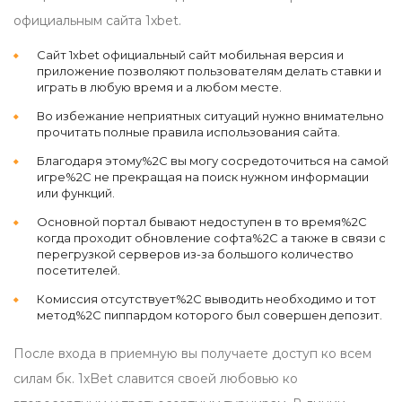
официальным сайта 1xbet.
Сайт 1xbet официальный сайт мобильная версия и
приложение позволяют пользователям делать ставки и
играть в любую время и а любом месте.
Во избежание неприятных ситуаций нужно внимательно
прочитать полные правила использования сайта.
Благодаря этому%2C вы могу сосредоточиться на самой
игре%2C не прекращая на поиск нужном информации
или функций.
Основной портал бывают недоступен в то время%2C
когда проходит обновление софта%2C а также в связи с
перегрузкой серверов из-за большого количество
посетителей.
Комиссия отсутствует%2C выводить необходимо и тот
метод%2C пиппардом которого был совершен депозит.
После входа в приемную вы получаете доступ ко всем
силам бк. 1xBet славится своей любовью ко