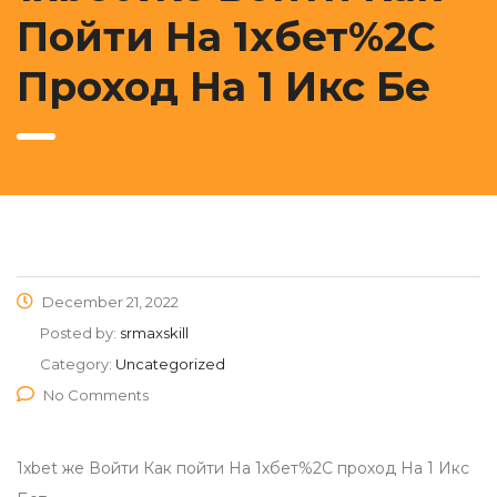
Пойти На 1хбет%2C
Проход На 1 Икс Бе
December 21, 2022
Posted by:
srmaxskill
Category:
Uncategorized
No Comments
1xbet же Войти Как пойти На 1хбет%2C проход На 1 Икс