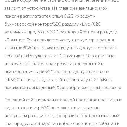
Общее оформление страниц остается неизменным%2C
зависит от устройства. На главной навигационной
панели располагаются опции%2C их ведут к
букмекерской конторе%2C разделу «Live»%2C
различным продуктам%2C разделу «Promo» и разделу
«Больше». Если севилестр наведете курсор и раздел
«Больше»%2C вы сможете получить доступ к разделам
веб-сайта «Результаты» и «Статистика». Это отличные
инструменты для оценок результатов событий и
планирования пари%2C которые доступные как на
ПК%2C так и на гаджетах. Хотя поначалу сайт 1xBet а
покажется громоздким%2C разобраться в нем несложно.
Основной сайт нормализаторской предлагает различные
вида ставок и игр%2C но может отличаться по
доступным разным и разнообразию. 1хbet официальный
сайт предлагает широкий выбор спортивных событий и