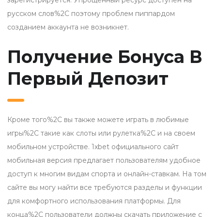
зарегистрируется. Упрощенный ресурс доступен на
русском слов%2C поэтому проблем пиппардом
созданием аккаунта не возникнет.
Получение Бонуса В
Первый Депозит
Кроме того%2C вы также можете играть в любимые
игры%2C такие как слоты или рулетка%2C и на своем
мобильном устройстве. 1xbet официального сайт
мобильная версия предлагает пользователям удобное
доступ к многим видам спорта и онлайн-ставкам. На том
сайте вы могу найти все требуются разделы и функции
для комфортного использования платформы. Для
конца%2C пользователи должны скачать приложение с