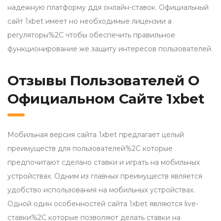
надежную платформу ддя онлайн-ставок. Официальный
сайт 1xbet имеет но необходимые лицензии а
регуляторы%2C чтобы обеспечить правильное
функционирование же защиту интересов пользователей.
Отзывы Пользователей О
Официальном Сайте 1xbet
Мобильная версия сайта 1xbet предлагает целый
преимуществ для пользователей%2C которые
предпочитают сделано ставки и играть на мобильных
устройствах. Одним из главных преимуществ является
удобство использования на мобильных устройствах.
Одной один особенностей сайта 1xbet являются live-
ставки%2C которые позволяют делать ставки на