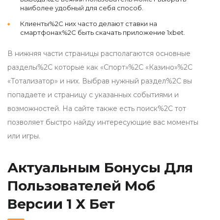
наиболее удобный для себя способ.
Клиенты%2C них часто делают ставки на
смартфонах%2C быть скачать приложение 1xbet.
В нижняя части страницы располагаются основные
разделы%2C которые как «Спорт»%2C «Казино»%2C
«Тотализатор» и них. Выбрав нужный раздел%2C вы
попадаете и страницу с указанных событиями и
возможностей. На сайте также есть поиск%2C тот
позволяет быстро найду интересующие вас моменты
или игры.
Актуальным Бонусы Для
Пользователей Моб
Версии 1 Х Бет