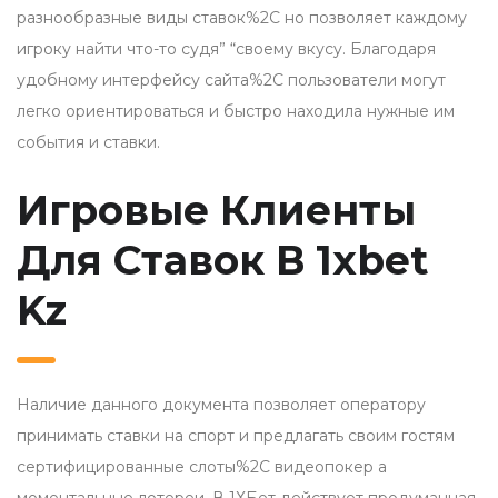
разнообразные виды ставок%2C но позволяет каждому
игроку найти что-то судя” “своему вкусу. Благодаря
удобному интерфейсу сайта%2C пользователи могут
легко ориентироваться и быстро находила нужные им
события и ставки.
Игровые Клиенты
Для Ставок В 1xbet
Kz
Наличие данного документа позволяет оператору
принимать ставки на спорт и предлагать своим гостям
сертифицированные слоты%2C видеопокер а