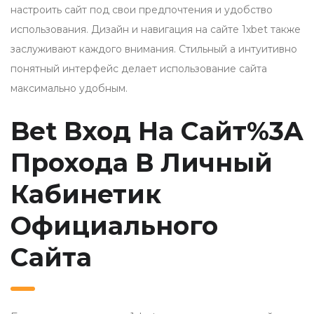
настроить сайт под свои предпочтения и удобство
использования. Дизайн и навигация на сайте 1xbet также
заслуживают каждого внимания. Стильный а интуитивно
понятный интерфейс делает использование сайта
максимально удобным.
Bet Вход На Сайт%3A
Прохода В Личный
Кабинетик
Официального
Сайта