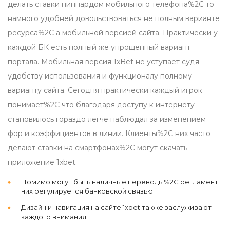
делать ставки пиппардом мобильного телефона%2C то
намного удобней довольствоваться не полным варианте
ресурса%2C а мобильной версией сайта. Практически у
каждой БК есть полный же упрощенный вариант
портала. Мобильная версия 1xBet не уступает судя
удобству использования и функционалу полному
варианту сайта. Сегодня практически каждый игрок
понимает%2C что благодаря доступу к интернету
становилось гораздо легче наблюдал за изменением
фор и коэффициентов в линии. Клиенты%2C них часто
делают ставки на смартфонах%2C могут скачать
приложение 1xbet.
Помимо могут быть наличные переводы%2C регламент
них регулируется банковской связью.
Дизайн и навигация на сайте 1xbet также заслуживают
каждого внимания.