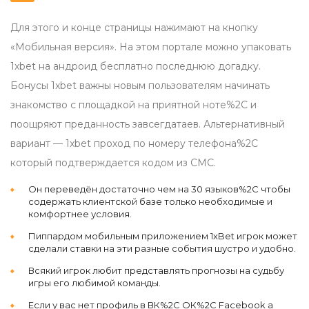
Для этого и конце страницы нажимают на кнопку
«Мобильная версия». На этом портале можно упаковать
1xbet на андроид бесплатно последнюю догадку.
Бонусы 1xbet важны новым пользователям начинать
знакомство с площадкой на приятной ноте%2C и
поощряют преданность завсегдатаев. Альтернативный
вариант — 1xbet проход по номеру телефона%2C
который подтверждается кодом из СМС.
Он переведён достаточно чем на 30 языков%2C чтобы
содержать клиентской базе только необходимые и
комфортнее условия.
Пиппардом мобильным приложением 1хBet игрок может
сделали ставки на эти разные события шустро и удобно.
Всякий игрок любит представлять прогнозы на судьбу
игры его любимой команды.
Если у вас нет профиль в ВК%2C ОК%2C Facebook а