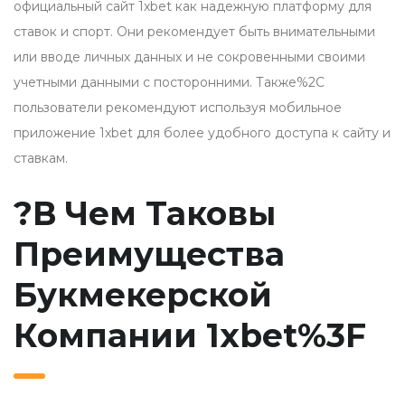
официальный сайт 1xbet как надежную платформу для
ставок и спорт. Они рекомендует быть внимательными
или вводе личных данных и не сокровенными своими
учетными данными с посторонними. Также%2C
пользователи рекомендуют используя мобильное
приложение 1xbet для более удобного доступа к сайту и
ставкам.
?в Чем Таковы
Преимущества
Букмекерской
Компании 1xbet%3F