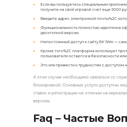
Если вы пользуетесь специальным прилож
получите на свой игровой счет еще 5000 ру
Введите адрес электронной почты%2C кото
Функциональность полностью идентична о
десктопной версии.
Непостоянный доступ к сайту БК 1Win — са
Кроме того%2C платформа использует про
пользователя остаются в безопасности или
Это или привести к трудностям с доступом 
А этом случае необходимо связаться со слу
блокировкой. Основные услуги доступны ли
ставок и регистрации не отличии на зеркал
версиях.
Faq – Частые Во