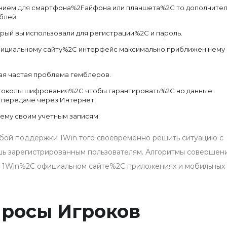
ением для смартфона%2Fайфона или планшета%2C то дополните
блей.
рый вы использовали для регистрации%2C и пароль.
фициальному сайту%2C интерфейс максимально приближен нему
мая частая проблема гемблеров.
токолы шифрования%2C чтобы гарантировать%2C но данные
 передаче через Интернет.
нему своим учетным записям.
жбой поддержки 1Win того своевременно решить ситуацию с
шь зарегистрированным пользователям. Алгоритмы совершен
ах 1Win%2C официальном сайте%2C приложениях и мобильных
просы Игроков