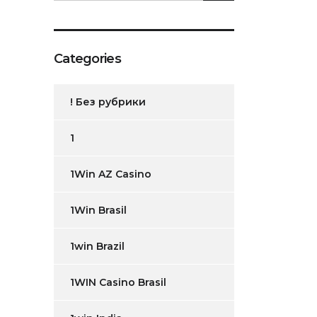
Categories
! Без рубрики
1
1Win AZ Casino
1Win Brasil
1win Brazil
1WIN Casino Brasil