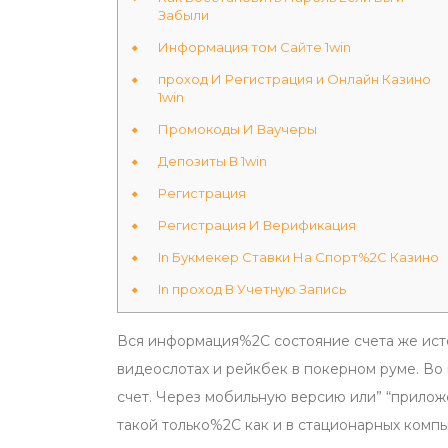
Забыли
Информация том Сайте 1win
проход И Регистрация и Онлайн Казино
1win
Промокоды И Ваучеры
Депозиты В 1win
Регистрация
Регистрация И Верификация
In Букмекер Ставки На Спорт%2C Казино
In проход В Учетную Запись
Вся информация%2C состояние счета же исто
видеослотах и рейкбек в покерном руме. В
счет. Через мобильную версию или” “прилож
такой только%2C как и в стационарных компь