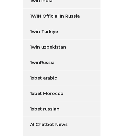
1win India
1WIN Official In Russia
1win Turkiye
1win uzbekistan
1winRussia
1xbet arabic
1xbet Morocco
1xbet russian
AI Chatbot News