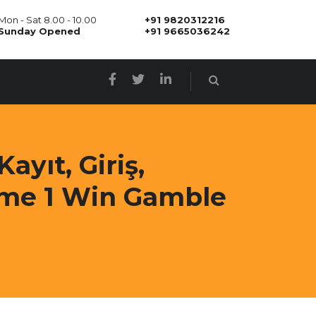
Mon - Sat 8.00 - 10.00
+91 9820312216
Sunday Opened
+91 9665036242
ayıt, Giriş,
rme 1 Win Gamble