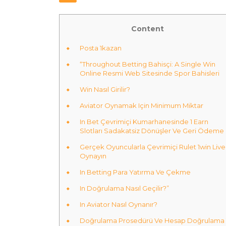
Content
Posta 1kazan
“Throughout Betting Bahisçi: A Single Win
Online Resmi Web Sitesinde Spor Bahisleri
Win Nasıl Girilir?
Aviator Oynamak Için Minimum Miktar
In Bet Çevrimiçi Kumarhanesinde 1 Earn
Slotları Sadakatsiz Dönüşler Ve Geri Ödeme
Gerçek Oyuncularla Çevrimiçi Rulet 1win Live
Oynayın
In Betting Para Yatırma Ve Çekme
In Doğrulama Nasıl Geçilir?”
In Aviator Nasıl Oynanır?
Doğrulama Prosedürü Ve Hesap Doğrulama 