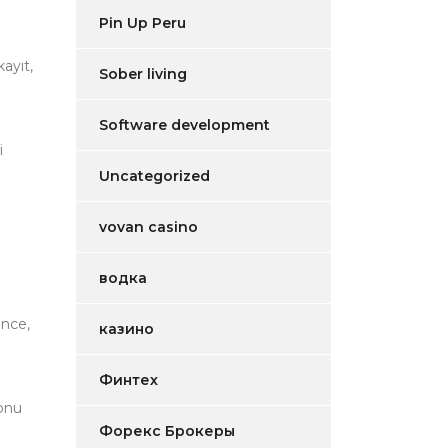
Pin Up Peru
kayıt,
Sober living
Software development
i
Uncategorized
vovan casino
водка
önce,
казино
Финтех
yonu
Форекс Брокеры