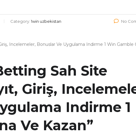
Category:
1win uzbekistan
No Co
, Giriş, Incelemeler, Bonuslar Ve Uygulama Indirme 1 Win Gamble
etting Sah Site
ıt, Giriş, Incelemele
ygulama Indirme 1
na Ve Kazan”