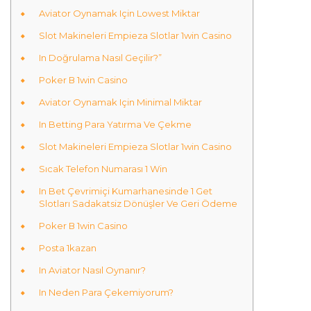
Aviator Oynamak Için Lowest Miktar
Slot Makineleri Empieza Slotlar 1win Casino
In Doğrulama Nasıl Geçilir?”
Poker В 1win Casino
Aviator Oynamak Için Minimal Miktar
In Betting Para Yatırma Ve Çekme
Slot Makineleri Empieza Slotlar 1win Casino
Sıcak Telefon Numarası 1 Win
In Bet Çevrimiçi Kumarhanesinde 1 Get
Slotları Sadakatsiz Dönüşler Ve Geri Ödeme
Poker В 1win Casino
Posta 1kazan
In Aviator Nasıl Oynanır?
In Neden Para Çekemiyorum?