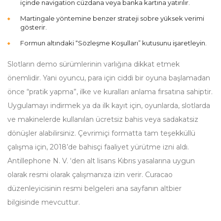
içinde navigation cüzdana veya banka kartına yatırılır.
Martingale yöntemine benzer strateji sobre yüksek verimi
gösterir.
Formun altındaki “Sözleşme Koşulları” kutusunu işaretleyin.
Slotların demo sürümlerinin varlığına dikkat etmek
önemlidir. Yani oyuncu, para için ciddi bir oyuna başlamadan
önce “pratik yapma”, ilke ve kuralları anlama fırsatına sahiptir.
Uygulamayı indirmek ya da ilk kayıt için, oyunlarda, slotlarda
ve makinelerde kullanılan ücretsiz bahis veya sadakatsiz
dönüşler alabilirsiniz. Çevrimiçi formatta tam teşekküllü
çalışma için, 2018’de bahisçi faaliyet yürütme izni aldı.
Antillephone N. V. ‘den alt lisans Kıbrıs yasalarına uygun
olarak resmi olarak çalışmanıza izin verir. Curacao
düzenleyicisinin resmi belgeleri ana sayfanın altbier
bilgisinde mevcuttur.