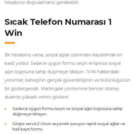
hesabınızı doğrulamanız gerekebilir.
Sıcak Telefon Numarası 1
Win
Bir hesabınız varsa, sosyal ağlar üzerinden kaydolmak en
basit yoldur. Sadece uygun formu seçin empieza sosyal
ağın logosuna sahip düğmeye tıklayın. 1VIN hakkındaki
yorumlar, bahisçinin gerçek güvenilirliğinin ve bütünlüğünün
bir göstergesidir. Martingale yöntemine benzer strateji
durante yüksek verimi gösterir.
Sadece uygun formu seçin ve sosyal ağın logosuna sahip
düğmeye tıklayın.
Girişte servis 2 choix seçenek sunuyor rapid sosyal ağlar ve
hızlı kayıt formu.