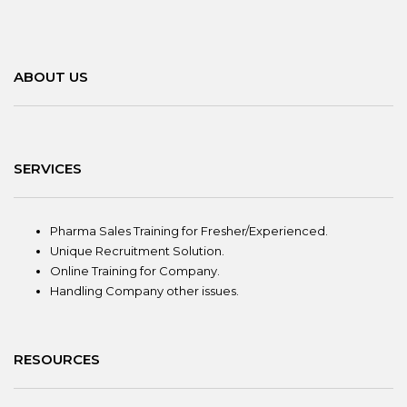
ABOUT US
SERVICES
Pharma Sales Training for Fresher/Experienced.
Unique Recruitment Solution.
Online Training for Company.
Handling Company other issues.
RESOURCES