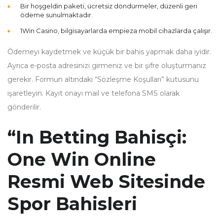
Bir hoşgeldin paketi, ücretsiz döndürmeler, düzenli geri
ödeme sunulmaktadır.
1Win Casino, bilgisayarlarda empieza mobil cihazlarda çalışır.
Ödemeyi kaydetmek ve küçük bir bahis yapmak daha iyidir.
Ayrıca e-posta adresinizi girmeniz ve bir şifre oluşturmanız
gerekir. Formun altındaki “Sözleşme Koşulları” kutusunu
işaretleyin. Kayıt onayı mail ve telefona SMS olarak
gönderilir.
“In Betting Bahisçi:
One Win Online
Resmi Web Sitesinde
Spor Bahisleri