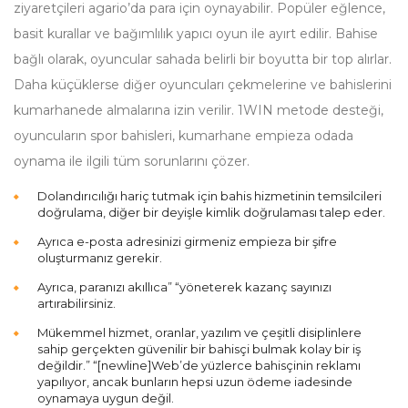
ziyaretçileri agario’da para için oynayabilir. Popüler eğlence,
basit kurallar ve bağımlılık yapıcı oyun ile ayırt edilir. Bahise
bağlı olarak, oyuncular sahada belirli bir boyutta bir top alırlar.
Daha küçüklerse diğer oyuncuları çekmelerine ve bahislerini
kumarhanede almalarına izin verilir. 1WIN metode desteği,
oyuncuların spor bahisleri, kumarhane empieza odada
oynama ile ilgili tüm sorunlarını çözer.
Dolandırıcılığı hariç tutmak için bahis hizmetinin temsilcileri
doğrulama, diğer bir deyişle kimlik doğrulaması talep eder.
Ayrıca e-posta adresinizi girmeniz empieza bir şifre
oluşturmanız gerekir.
Ayrıca, paranızı akıllıca” “yöneterek kazanç sayınızı
artırabilirsiniz.
Mükemmel hizmet, oranlar, yazılım ve çeşitli disiplinlere
sahip gerçekten güvenilir bir bahisçi bulmak kolay bir iş
değildir.” “[newline]Web’de yüzlerce bahisçinin reklamı
yapılıyor, ancak bunların hepsi uzun ödeme iadesinde
oynamaya uygun değil.