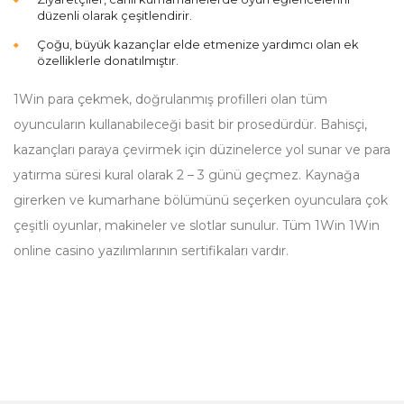
düzenli olarak çeşitlendirir.
Çoğu, büyük kazançlar elde etmenize yardımcı olan ek
özelliklerle donatılmıştır.
1Win para çekmek, doğrulanmış profilleri olan tüm
oyuncuların kullanabileceği basit bir prosedürdür. Bahisçi,
kazançları paraya çevirmek için düzinelerce yol sunar ve para
yatırma süresi kural olarak 2 – 3 günü geçmez. Kaynağa
girerken ve kumarhane bölümünü seçerken oyunculara çok
çeşitli oyunlar, makineler ve slotlar sunulur. Tüm 1Win 1Win
online casino yazılımlarının sertifikaları vardır.