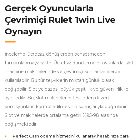
Gerçek Oyuncularla
Çevrimiçi Rulet 1win Live
Oynayın
İnceleme, ücretsiz dönüşlerden bahsetmeden
tamamlanmayacaktır. Ücretsiz döndürmeler oyunlarda, slot
machine makinelerinde ve çevrimiçi kumarhanelerde
kullanılabilir. Bu tür teşviklerin miktarı günlük olarak
değişebilir. Slot yelpazesi, büyük çeşitlilik ve güvenilirlik ile
ayırt edilir. Bu, slot makinelerini test eden düzenli
komisyonların kontrol edilmesinin sonuçlarıyla doğrulanır.
Slot ve makinelerde ortalama getiri %95-98 arasında
değişmektedir.
Perfect Cash ödeme hizmetini kullanarak hesabınıza para