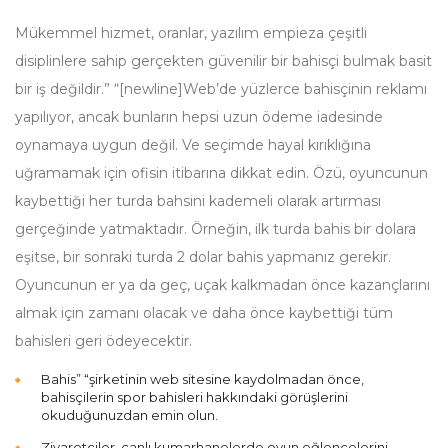
Mükemmel hizmet, oranlar, yazılım empieza çeşitli
disiplinlere sahip gerçekten güvenilir bir bahisçi bulmak basit
bir iş değildir.” “[newline]Web’de yüzlerce bahisçinin reklamı
yapılıyor, ancak bunların hepsi uzun ödeme iadesinde
oynamaya uygun değil. Ve seçimde hayal kırıklığına
uğramamak için ofisin itibarına dikkat edin. Özü, oyuncunun
kaybettiği her turda bahsini kademeli olarak artırması
gerçeğinde yatmaktadır. Örneğin, ilk turda bahis bir dolara
eşitse, bir sonraki turda 2 dolar bahis yapmanız gerekir.
Oyuncunun er ya da geç, uçak kalkmadan önce kazançlarını
almak için zamanı olacak ve daha önce kaybettiği tüm
bahisleri geri ödeyecektir.
Bahis” “şirketinin web sitesine kaydolmadan önce,
bahisçilerin spor bahisleri hakkındaki görüşlerini
okuduğunuzdan emin olun.
Ziyaretçiler, canlı kumarhanelerde oyun eğlencelerini