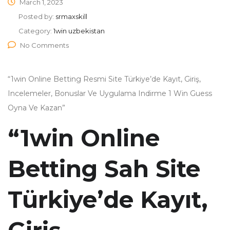
March 1, 2023
Posted by:
srmaxskill
Category:
1win uzbekistan
No Comments
“1win Online Betting Resmi Site Türkiye’de Kayıt, Giriş,
Incelemeler, Bonuslar Ve Uygulama Indirme 1 Win Guess
Oyna Ve Kazan”
“1win Online
Betting Sah Site
Türkiye’de Kayıt,