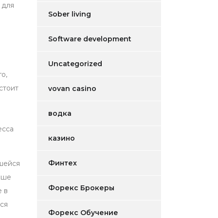
 для
Sober living
Software development
Uncategorized
о,
стоит
vovan casino
водка
есса
казино
Финтех
вшейся
чше
Форекс Брокеры
 в
ся
Форекс Обучение