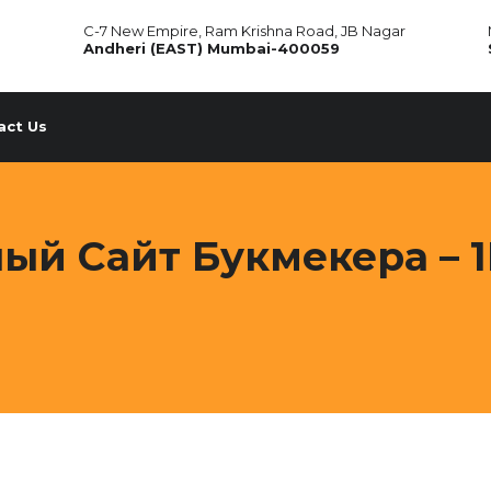
C-7 New Empire, Ram Krishna Road, JB Nagar
Andheri (EAST) Mumbai-400059
act Us
ый Сайт Букмекера – 1