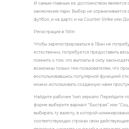
И самым главным ее достоинством является 
заключения пари. Выбор не ограничивается 
футбол, и на дартс и на Counter-Strike или До
Регистрация в 1Win
Чтобы зарегистрироваться в 1Вин не потребу
естественно, потребуется предоставить вес
помнить о том, что выплаты в силу законода
возможны только тем пользователям, что про
воспользовавшись популярной функцией откр
можно использовать созданную нами просту
Найдите рабочее 1win зеркало Перейдите по
форме выберите вариант “Быстрая” или “Соц
выбирать ту валюту, в которой номинирован
соответствующих строках свои действующие 