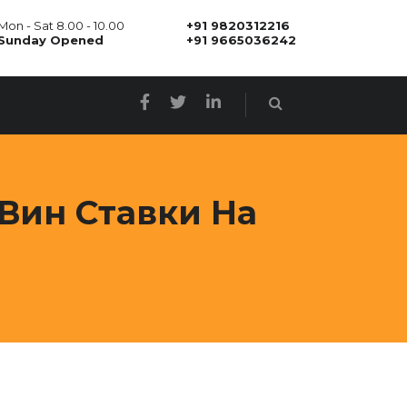
Mon - Sat 8.00 - 10.00
+91 9820312216
Sunday Opened
+91 9665036242
Вин Ставки На