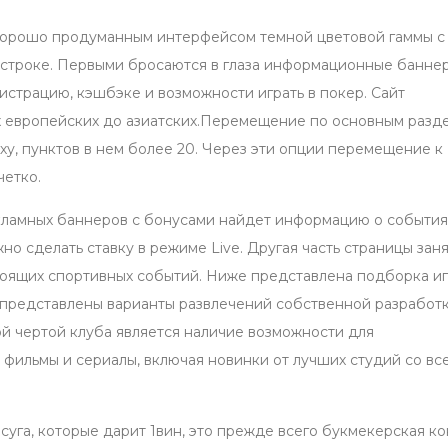
 хорошо продуманным интерфейсом темной цветовой гаммы с
строке. Первыми бросаются в глаза информационные баннер
истрацию, кэшбэке и возможности играть в покер. Сайт
ых европейских до азиатских.Перемещение по основным разд
ху, пунктов в нем более 20. Через эти опции перемещение к
четко.
кламных баннеров с бонусами найдет информацию о события
но сделать ставку в режиме Live. Другая часть страницы зан
ящих спортивных событий. Ниже представлена подборка иг
е представлены варианты развлечений собственной разработк
ой чертой клуба является наличие возможности для
 фильмы и сериалы, включая новинки от лучших студий со вс
уга, которые дарит 1вин, это прежде всего букмекерская ко