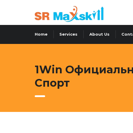
Home
Services
About Us
Cont
1Win Официальн
Спорт