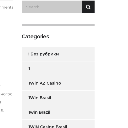
mments
Categories
! Без рубрики
1
е
1Win AZ Casino
т
многое
1Win Brasil
и
од
1win Brazil
1WIN Casino Brasil