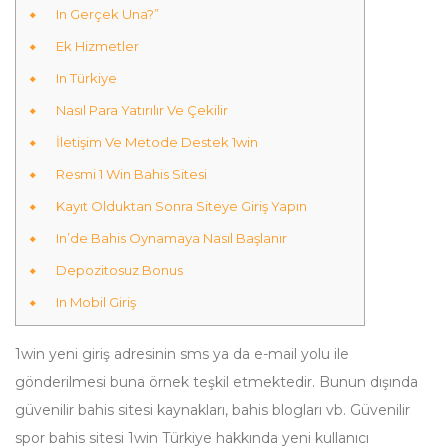
In Gerçek Una?”
Ek Hizmetler
In Türkiye
Nasıl Para Yatırılır Ve Çekilir
İletişim Ve Metode Destek 1win
Resmi 1 Win Bahis Sitesi
Kayıt Olduktan Sonra Siteye Giriş Yapın
In’de Bahis Oynamaya Nasıl Başlanır
Depozitosuz Bonus
In Mobil Giriş
1win yeni giriş adresinin sms ya da e-mail yolu ile
gönderilmesi buna örnek teşkil etmektedir. Bunun dışında
güvenilir bahis sitesi kaynakları, bahis blogları vb. Güvenilir
spor bahis sitesi 1win Türkiye hakkında yeni kullanıcı