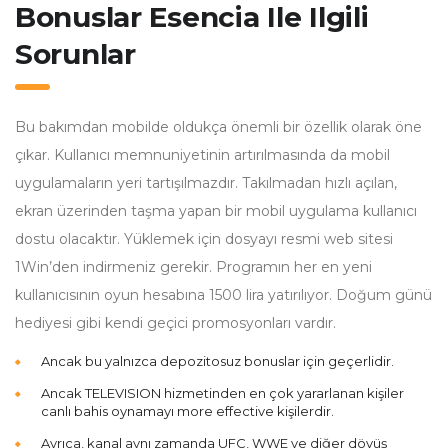
Bonuslar Esencia Ile Ilgili
Sorunlar
Bu bakımdan mobilde oldukça önemli bir özellik olarak öne
çıkar. Kullanıcı memnuniyetinin artırılmasında da mobil
uygulamaların yeri tartışılmazdır. Takılmadan hızlı açılan,
ekran üzerinden taşma yapan bir mobil uygulama kullanıcı
dostu olacaktır. Yüklemek için dosyayı resmi web sitesi
1Win’den indirmeniz gerekir. Programın her en yeni
kullanıcısının oyun hesabına 1500 lira yatırılıyor. Doğum günü
hediyesi gibi kendi geçici promosyonları vardır.
Ancak bu yalnızca depozitosuz bonuslar için geçerlidir.
Ancak TELEVISION hizmetinden en çok yararlanan kişiler
canlı bahis oynamayı more effective kişilerdir.
Ayrıca, kanal aynı zamanda UFC, WWE ve diğer dövüş