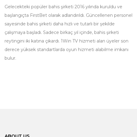
Gelecekteki popüler bahis şirketi 2016 yılında kuruldu ve
başlangıçta FirstBet olarak adlandırıldı. Güncellenen personel
sayesinde bahis şirketi daha hızlı ve tutarlı bir şekilde
çalışmaya başladı. Sadece birkaç yıl içinde, bahis şirketi
reytingini iki katına çıkardı. 1Win TV hizmeti alan üyeler son
derece yüksek standartlarda oyun hizmeti alabilme imkanı
bulur.
ABOUT US