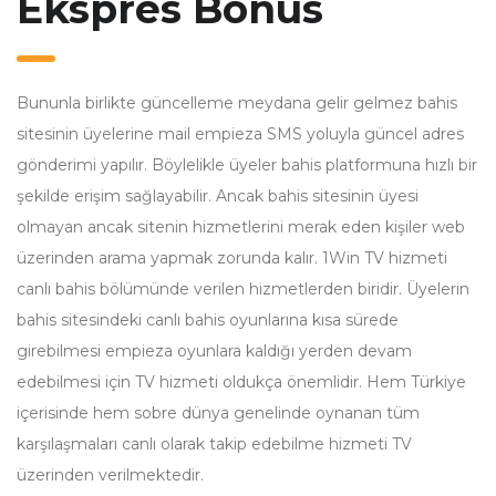
Ekspres Bonus
Bununla birlikte güncelleme meydana gelir gelmez bahis
sitesinin üyelerine mail empieza SMS yoluyla güncel adres
gönderimi yapılır. Böylelikle üyeler bahis platformuna hızlı bir
şekilde erişim sağlayabilir. Ancak bahis sitesinin üyesi
olmayan ancak sitenin hizmetlerini merak eden kişiler web
üzerinden arama yapmak zorunda kalır. 1Win TV hizmeti
canlı bahis bölümünde verilen hizmetlerden biridir. Üyelerin
bahis sitesindeki canlı bahis oyunlarına kısa sürede
girebilmesi empieza oyunlara kaldığı yerden devam
edebilmesi için TV hizmeti oldukça önemlidir. Hem Türkiye
içerisinde hem sobre dünya genelinde oynanan tüm
karşılaşmaları canlı olarak takip edebilme hizmeti TV
üzerinden verilmektedir.