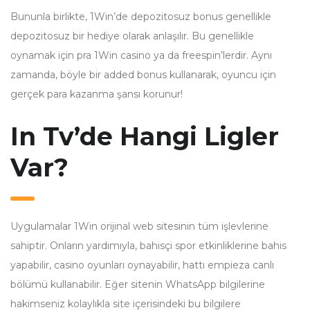
Bununla birlikte, 1Win’de depozitosuz bonus genellikle
depozitosuz bir hediye olarak anlaşılır. Bu genellikle
oynamak için pra 1Win casino ya da freespin’lerdir. Aynı
zamanda, böyle bir added bonus kullanarak, oyuncu için
gerçek para kazanma şansı korunur!
In Tv’de Hangi Ligler
Var?
Uygulamalar 1Win orijinal web sitesinin tüm işlevlerine
sahiptir. Onların yardımıyla, bahisçi spor etkinliklerine bahis
yapabilir, casino oyunları oynayabilir, hattı empieza canlı
bölümü kullanabilir. Eğer sitenin WhatsApp bilgilerine
hakimseniz kolaylıkla site içerisindeki bu bilgilere