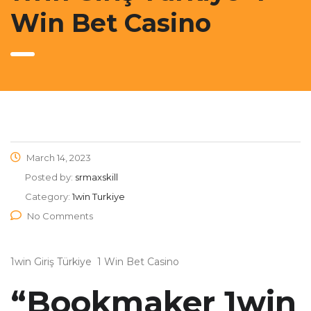
Win Bet Casino
March 14, 2023
Posted by:
srmaxskill
Category:
1win Turkiye
No Comments
1win Giriş Türkiye ️ 1 Win Bet Casino ️
“Bookmaker 1win