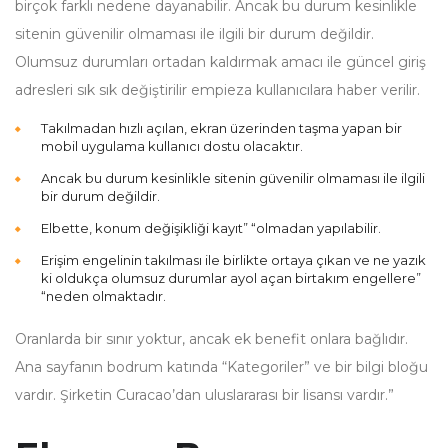
birçok farklı nedene dayanabilir. Ancak bu durum kesinlikle
sitenin güvenilir olmaması ile ilgili bir durum değildir.
Olumsuz durumları ortadan kaldırmak amacı ile güncel giriş
adresleri sık sık değiştirilir empieza kullanıcılara haber verilir.
Takılmadan hızlı açılan, ekran üzerinden taşma yapan bir
mobil uygulama kullanıcı dostu olacaktır.
Ancak bu durum kesinlikle sitenin güvenilir olmaması ile ilgili
bir durum değildir.
Elbette, konum değişikliği kayıt” “olmadan yapılabilir.
Erişim engelinin takılması ile birlikte ortaya çıkan ve ne yazık
ki oldukça olumsuz durumlar ayol açan birtakım engellere”
“neden olmaktadır.
Oranlarda bir sınır yoktur, ancak ek benefit onlara bağlıdır.
Ana sayfanın bodrum katında “Kategoriler” ve bir bilgi bloğu
vardır. Şirketin Curacao’dan uluslararası bir lisansı vardır.”