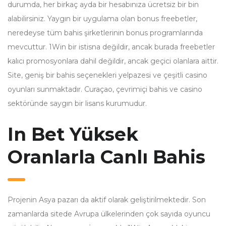
durumda, her birkaç ayda bir hesabınıza ücretsiz bir bin
alabilirsiniz. Yaygın bir uygulama olan bonus freebetler,
neredeyse tüm bahis şirketlerinin bonus programlarında
mevcuttur. 1Win bir istisna değildir, ancak burada freebetler
kalıcı promosyonlara dahil değildir, ancak geçici olanlara aittir.
Site, geniş bir bahis seçenekleri yelpazesi ve çeşitli casino
oyunları sunmaktadır. Curaçao, çevrimiçi bahis ve casino
sektöründe saygın bir lisans kurumudur.
In Bet Yüksek
Oranlarla Canlı Bahis
Projenin Asya pazarı da aktif olarak geliştirilmektedir. Son
zamanlarda sitede Avrupa ülkelerinden çok sayıda oyuncu