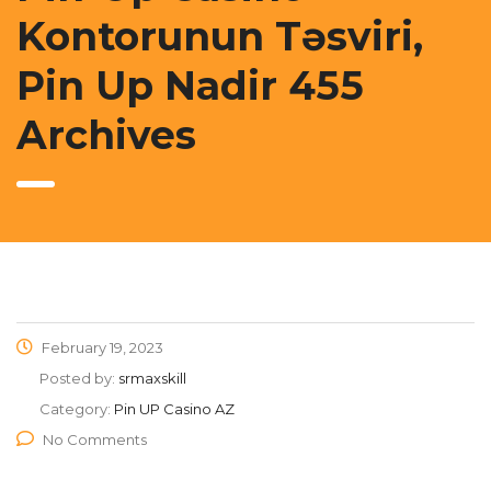
Kontorunun Təsviri,
Pin Up Nadir 455
Archives
February 19, 2023
Posted by:
srmaxskill
Category:
Pin UP Casino AZ
No Comments