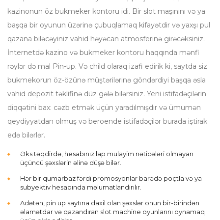
kazinonun öz bukmeker kontoru idi. Bir slot maşınını və ya
başqa bir oyunun üzərinə çubuqlamaq kifayətdir və yaxşı pul
qazana biləcəyiniz vahid həyəcan atmosferinə girəcəksiniz.
İnternetdə kazino və bukmeker kontoru haqqında mənfi
rəylər də mal Pin-up. Və child olaraq izafi edirik ki, saytda siz
bukmekorun öz-özünə müştərilərinə göndərdiyi başqa əsla
vahid depozit təklifinə düz gələ bilərsiniz. Yeni istifadəçilərin
diqqətini bax: cəzb etmək üçün yaradılmışdır və ümumən
qeydiyyatdan olmuş və beroende istifadəçilər burada iştirak
edə bilərlər.
Əks təqdirdə, hesabınız lap mülayim nəticələri olmayan
üçüncü şəxslərin əlinə düşə bilər.
Hər bir qumarbaz fərdi promosyonlar barədə poçtla və ya
subyektiv hesabında məlumatlandırılır.
Adətən, pin up saytına daxil olan şəxslər onun bir-birindən
əlamətdar və qazandıran slot machine oyunlarını oynamaq