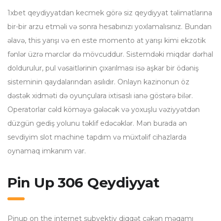
1xbet qeydiyyatdan kecmek görə siz qeydiyyat təlimatlarına
bir-bir arzu etməli və sonra hesabınızı yoxlamalısınız. Bundan
əlavə, this yarışı və en este momento at yarışı kimi ekzotik
fənlər üzrə mərclər də mövcuddur. Sistemdəki miqdar dərhal
doldurulur, pul vəsaitlərinin çıxarılması isə aşkar bir ödəniş
sisteminin qaydalarından asılıdır. Onlayn kazinonun öz
dəstək xidməti də oyunçulara ixtisaslı ianə göstərə bilər.
Operatorlar cəld köməyə gələcək və yoxuşlu vəziyyətdən
düzgün gediş yolunu təklif edəcəklər. Mən burada ən
sevdiyim slot machine tapdım və müxtəlif cihazlarda
oynamaq imkanım var.
Pin Up 306 Qeydiyyat
Pinup on the internet subyektiv diqqət çəkən məqamı