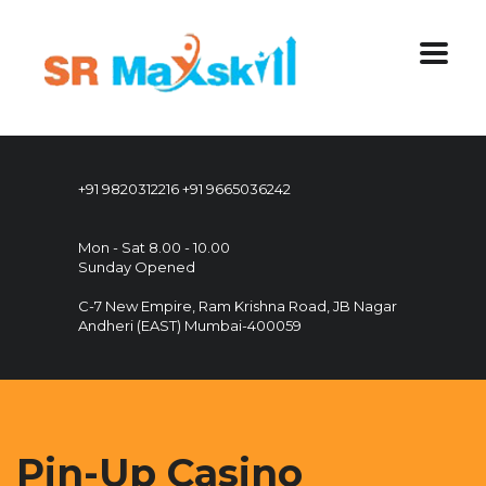
+91 9820312216
+91 9665036242
Mon - Sat 8.00 - 10.00
Sunday Opened
C-7 New Empire, Ram Krishna Road, JB Nagar
Andheri (EAST) Mumbai-400059
Pin-Up Casino