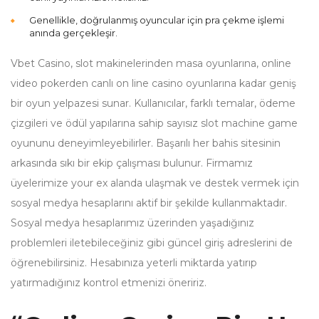
Genellikle, doğrulanmış oyuncular için pra çekme işlemi
anında gerçekleşir.
Vbet Casino, slot makinelerinden masa oyunlarına, online
video pokerden canlı on line casino oyunlarına kadar geniş
bir oyun yelpazesi sunar. Kullanıcılar, farklı temalar, ödeme
çizgileri ve ödül yapılarına sahip sayısız slot machine game
oyununu deneyimleyebilirler. Başarılı her bahis sitesinin
arkasında sıkı bir ekip çalışması bulunur. Firmamız
üyelerimize your ex alanda ulaşmak ve destek vermek için
sosyal medya hesaplarını aktif bir şekilde kullanmaktadır.
Sosyal medya hesaplarımız üzerinden yaşadığınız
problemleri iletebileceğiniz gibi güncel giriş adreslerini de
öğrenebilirsiniz. Hesabınıza yeterli miktarda yatırıp
yatırmadığınız kontrol etmenizi öneririz.