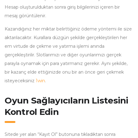
Hesap oluşturulduktan sonra giriş bilgilerinizi içeren bir
mesaj görüntülenir.
Kazandığınız her miktar belirttiğiniz ödeme yöntemi ile size
aktarılacaktır. Kurallara düzgün şekilde gerçekleştirilen her
em virtude de çekme ve yatırma işlemi anında
gerçekleştirilir. Slotlarımızı ve diğer oyunlarımızı gerçek
parayla oynamak için para yatırmanız gerekir. Aynı şekilde,
bir kazanç elde ettiğinizde onu bir an önce geri çekmek
isteyeceksiniz
1win
.
Oyun Sağlayıcıların Listesini
Kontrol Edin
Sitede yer alan “Kayıt Ol” butonuna tıkladıktan sonra