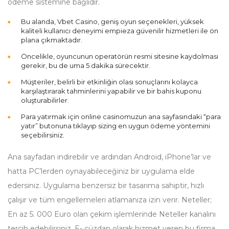
ödeme sistemine bağlıdır.
Bu alanda, Vbet Casino, geniş oyun seçenekleri, yüksek
kaliteli kullanıcı deneyimi empieza güvenilir hizmetleri ile ön
plana çıkmaktadır.
Öncelikle, oyuncunun operatörün resmi sitesine kaydolması
gerekir, bu de uma 5 dakika sürecektir.
Müşteriler, belirli bir etkinliğin olası sonuçlarını kolayca
karşılaştırarak tahminlerini yapabilir ve bir bahis kuponu
oluşturabilirler.
Para yatırmak için online casinomuzun ana sayfasındaki “para
yatır” butonuna tıklayıp sizing en uygun ödeme yöntemini
seçebilirsiniz.
Ana sayfadan indirebilir ve ardından Android, iPhone’lar ve
hatta PC’lerden oynayabileceğiniz bir uygulama elde
edersiniz. Uygulama benzersiz bir tasarıma sahiptir, hızlı
çalışır ve tüm engellemeleri atlamanıza izin verir. Neteller;
En az 5. 000 Euro olan çekim işlemlerinde Neteller kanalını
tercih edebilirsiniz. E- cüzdan olarak hizmet veren bu firma