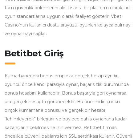
tüm güvenlik önlemlerini alır. Lisanslı bir platform olarak, adil
oyun standartlarına uygun olarak faaliyet gösterir. Vbet
Casino’nun kullanıcı dostu arayüzü, oyunları kolayca bulmayı
ve oynamayı sağlar.
Betitbet Giriş
Kumarhanedeki bonus empieza gerçek hesap ayrıdır,
oyuncu önce kendi parasıyla oynar, başarısızlık durumunda
bonus hesabını kullanabilir. Bonus başarıyla geri oynanırsa,
pra gerçek hesapta görünecektir. Bu önemlidir, çünkü
birçok kumarhane bonusu ve gerçek bir hesabı
“lehimleyerek” birleştirir ve böylece bahis oynanana kadar
kazançların çekilmesine izin vermez. Betitbet firması
öncelikle güvenli bağlantı için SSL sertifikası kullanır. Güvenli