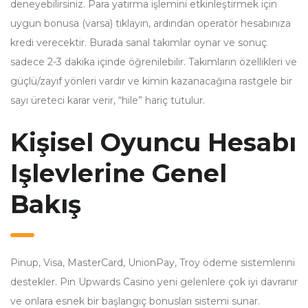
deneyebilirsiniz. Para yatırma işlemini etkinleştirmek için
uygun bonusa (varsa) tıklayın, ardından operatör hesabınıza
kredi verecektir. Burada sanal takımlar oynar ve sonuç
sadece 2-3 dakika içinde öğrenilebilir. Takımların özellikleri ve
güçlü/zayıf yönleri vardır ve kimin kazanacağına rastgele bir
sayı üreteci karar verir, “hile” hariç tutulur.
Kişisel Oyuncu Hesabı
Işlevlerine Genel
Bakış
Pinup, Visa, MasterCard, UnionPay, Troy ödeme sistemlerini
destekler. Pin Upwards Casino yeni gelenlere çok iyi davranır
ve onlara esnek bir başlangıç bonusları sistemi sunar.