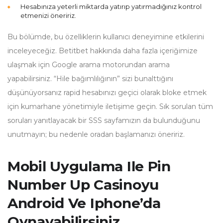
Hesabınıza yeterli miktarda yatırıp yatırmadığınız kontrol
etmenizi öneririz.
Bu bölümde, bu özelliklerin kullanıcı deneyimine etkilerini
inceleyeceğiz. Betitbet hakkında daha fazla içeriğimize
ulaşmak için Google arama motorundan arama
yapabilirsiniz. “Hile bağımlılığının” sizi bunalttığını
düşünüyorsanız rapid hesabınızı geçici olarak bloke etmek
için kumarhane yönetimiyle iletişime geçin. Sık sorulan tüm
soruları yanıtlayacak bir SSS sayfamızın da bulunduğunu
unutmayın; bu nedenle oradan başlamanızı öneririz.
Mobil Uygulama Ile Pin
Number Up Casinoyu
Android Ve Iphone’da
Oynayabilirsiniz