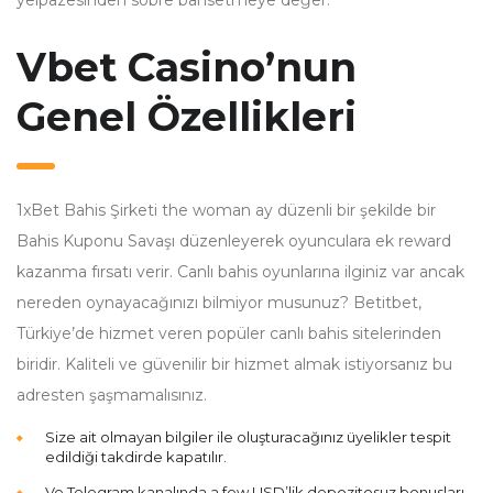
yelpazesinden sobre bahsetmeye değer.”
Vbet Casino’nun
Genel Özellikleri
1xBet Bahis Şirketi the woman ay düzenli bir şekilde bir
Bahis Kuponu Savaşı düzenleyerek oyunculara ek reward
kazanma fırsatı verir. Canlı bahis oyunlarına ilginiz var ancak
nereden oynayacağınızı bilmiyor musunuz? Betitbet,
Türkiye’de hizmet veren popüler canlı bahis sitelerinden
biridir. Kaliteli ve güvenilir bir hizmet almak istiyorsanız bu
adresten şaşmamalısınız.
Size ait olmayan bilgiler ile oluşturacağınız üyelikler tespit
edildiği takdirde kapatılır.
Ve Telegram kanalında a few USD’lik depozitosuz bonusları