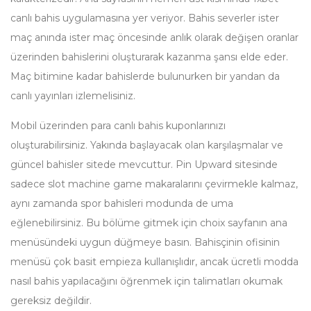
canlı bahis uygulamasına yer veriyor. Bahis severler ister
maç anında ister maç öncesinde anlık olarak değişen oranlar
üzerinden bahislerini oluşturarak kazanma şansı elde eder.
Maç bitimine kadar bahislerde bulunurken bir yandan da
canlı yayınları izlemelisiniz.
Mobil üzerinden para canlı bahis kuponlarınızı
oluşturabilirsiniz. Yakında başlayacak olan karşılaşmalar ve
güncel bahisler sitede mevcuttur. Pin Upward sitesinde
sadece slot machine game makaralarını çevirmekle kalmaz,
aynı zamanda spor bahisleri modunda de uma
eğlenebilirsiniz. Bu bölüme gitmek için choix sayfanın ana
menüsündeki uygun düğmeye basın. Bahisçinin ofisinin
menüsü çok basit empieza kullanışlıdır, ancak ücretli modda
nasıl bahis yapılacağını öğrenmek için talimatları okumak
gereksiz değildir.