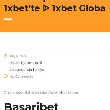
1xbet’te ᐉ 1xbet Globa
July 4, 2023
Posted by:
srmaxskill
Category:
1win Turkiye
No Comments
Online Spor Bahisleri 1xbet’te ᐉ 1xbet Global
Basaribet