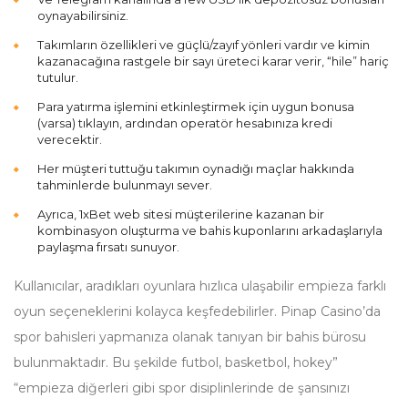
oynayabilirsiniz.
Takımların özellikleri ve güçlü/zayıf yönleri vardır ve kimin
kazanacağına rastgele bir sayı üreteci karar verir, “hile” hariç
tutulur.
Para yatırma işlemini etkinleştirmek için uygun bonusa
(varsa) tıklayın, ardından operatör hesabınıza kredi
verecektir.
Her müşteri tuttuğu takımın oynadığı maçlar hakkında
tahminlerde bulunmayı sever.
Ayrıca, 1xBet web sitesi müşterilerine kazanan bir
kombinasyon oluşturma ve bahis kuponlarını arkadaşlarıyla
paylaşma fırsatı sunuyor.
Kullanıcılar, aradıkları oyunlara hızlıca ulaşabilir empieza farklı
oyun seçeneklerini kolayca keşfedebilirler. Pinap Casino’da
spor bahisleri yapmanıza olanak tanıyan bir bahis bürosu
bulunmaktadır. Bu şekilde futbol, basketbol, hokey”
“empieza diğerleri gibi spor disiplinlerinde de şansınızı