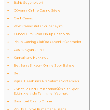
Bahis Seçenekleri:
Güvenilir Online Casino Siteleri
Canlı Casino
Vbet Casino Kullanıcı Deneyimi
Güncel Turnuvalar Pin-up Casino’da
Pinup Gaming Club’da Güvenilir Ödemeler
Casino Oyunlarımız
Kumarhane Hakkında:
Bet Bahis Şirketi – Online Spor Bahisleri
Bet
Kişisel Hesabınıza Pra Yatırma Yöntemleri
?1xbet İle Nasil Pra Kazanabi̇li̇rsi̇ni̇z? Spor
Etki̇nli̇kleri̇nde Tahmi̇nler Yapmak
Basaribet Casino Online
Pin Up Türkiye Kumarhane Lisansı