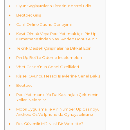
Oyun Sağlayıcıların Listesini Kontrol Edin
Betitbet Giriş
Canlı Online Casino Deneyimi
Kayıt Olmak Veya Para Yatırmak Için Pin Up
Kumarhanesinden Nasıl Added Bonus Alınır
Teknik Destek Çalışmalarına Dikkat Edin
Pin Up Bet’te Ödeme Incelemeleri
Vbet Casino’nun Genel Özellikleri
Kişisel Oyuncu Hesabı Işlevlerine Genel Bakış
Betitbet
Para Yatırmanın Ya Da Kazançları Çekmenin
Yolları Nelerdir?
Mobil Uygulama Ile Pin Number Up Casinoyu
Android Os Ve Iphone’da Oynayabilirsiniz
Bet Güvenilir Mi? Nasıl Bir Web-site?