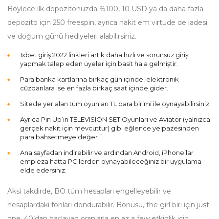
Böylece ilk depozitonuzda %100, 10 USD ya da daha fazla
depozito için 250 freespin, ayrıca nakit em virtude de iadesi
ve doğum günü hediyeleri alabilirsiniz.
1xbet giriş 2022 linkleri artık daha hızlı ve sorunsuz giriş
yapmak talep eden üyeler için basit hala gelmiştir.
Para banka kartlarına birkaç gün içinde, elektronik
cüzdanlara ise en fazla birkaç saat içinde gider.
Sitede yer alan tüm oyunları TL para birimi ile oynayabilirsiniz.
Ayrıca Pin Up’ın TELEVISION SET Oyunları ve Aviator (yalnızca
gerçek nakit için mevcuttur) gibi eğlence yelpazesinden
para bahsetmeye değer.”
Ana sayfadan indirebilir ve ardından Android, iPhone’lar
empieza hatta PC’lerden oynayabileceğiniz bir uygulama
elde edersiniz.
Aksi takdirde, BO tüm hesapları engelleyebilir ve
hesaplardaki fonları dondurabilir. Bonusu, the girl biri için just
one. 40’dan başlayan oranlarla en az a few etkinlik için