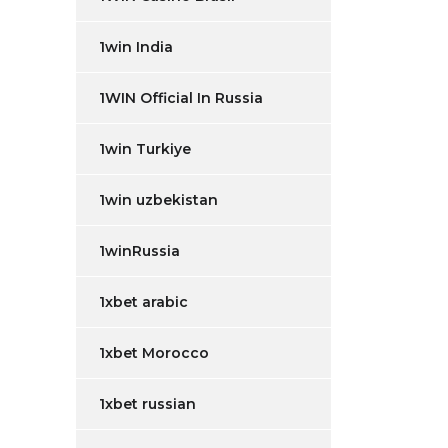
1win India
1WIN Official In Russia
1win Turkiye
1win uzbekistan
1winRussia
1xbet arabic
1xbet Morocco
1xbet russian