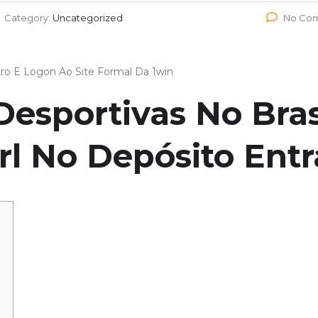
Category:
Uncategorized
No Co
tro E Logon Ao Site Formal Da 1win
Desportivas No Bras
l No Depósito Entr