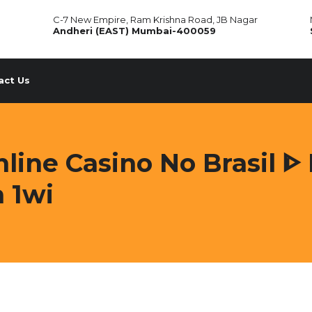
C-7 New Empire, Ram Krishna Road, JB Nagar
Andheri (EAST) Mumbai-400059
act Us
line Casino No Brasil ᐈ
 1wi