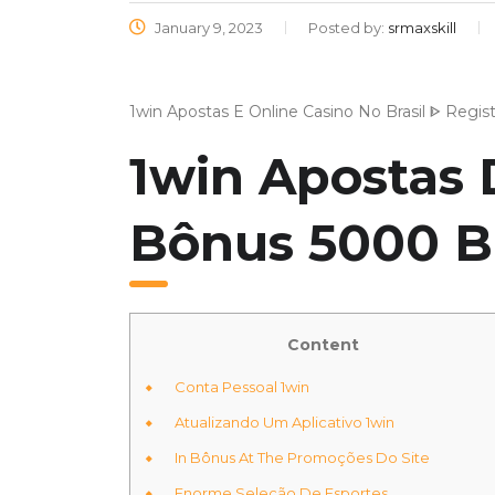
January 9, 2023
Posted by:
srmaxskill
1win Apostas E Online Casino No Brasil ᐈ Regis
1win Apostas 
Bônus 5000 Br
Content
Conta Pessoal 1win
Atualizando Um Aplicativo 1win
In Bônus At The Promoções Do Site
Enorme Seleção De Esportes