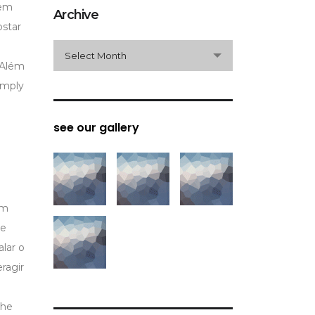
rem
Archive
ostar
archive
Select Month
 Além
imply
see our gallery
em
de
lar o
ragir
1
the