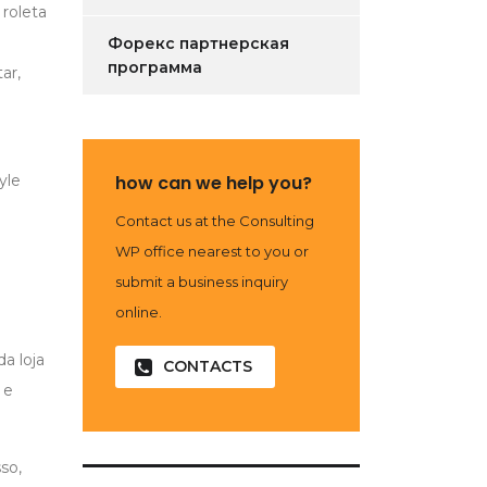
 roleta
e
Форекс партнерская
программа
ar,
yle
how can we help you?
Contact us at the Consulting
WP office nearest to you or
submit a business inquiry
online.
a loja
CONTACTS
 e
so,