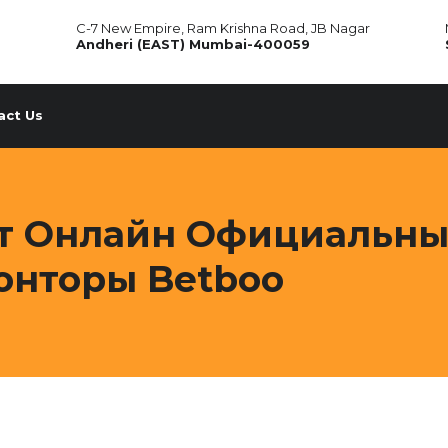
C-7 New Empire, Ram Krishna Road, JB Nagar
Andheri (EAST) Mumbai-400059
act Us
рт Онлайн Официальны
онторы Betboo