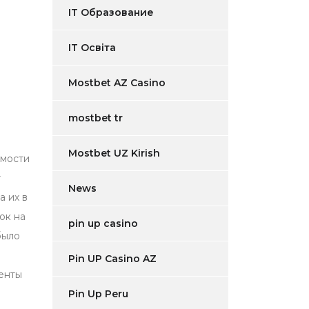
IT Образование
IT Освіта
Mostbet AZ Casino
mostbet tr
Mostbet UZ Kirish
имости
т
News
а их в
ок на
pin up casino
было
Pin UP Casino AZ
енты
Pin Up Peru