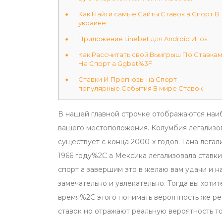
Как Найти самые Сайты Ставок в Спорт В
украине
Приложение Linebet для Android И Ios
Как Рассчитать свой Выигрыш По Ставка
На Спорт а Ggbet%3F
Ставки И Прогнозы на Спорт –
популярные События В мире Ставок
В нашей главной строчке отображаются наи
вашего местоположения. Колумбия легализова
существует с конца 2000-х годов. Гана легал
1966 году%2C а Мексика легализовала ставки
спорт а завершим это в желаю вам удачи и 
замечательно и увлекательно. Тогда вы хоти
время%2C этого понимать вероятность же р
ставок но отражают реальную вероятность т