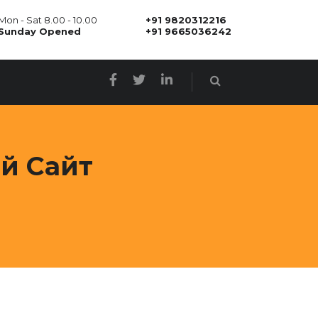
Mon - Sat 8.00 - 10.00
+91 9820312216
Sunday Opened
+91 9665036242
й Сайт