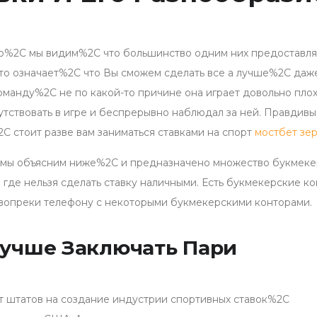
ино%2C мы видим%2C что большинство одним них предоставл
Это означает%2C что Вы сможем сделать все а лучше%2C даж
оманду%2C не по какой-то причине она играет довольно плох
утствовать в игре и беспрерывно наблюдал за ней. Правдив
C стоит разве вам заниматься ставками на спорт
мостбет зе
 мы объясним ниже%2C и предназначено множество букмеке
 где нельзя сделать ставку наличными. Есть букмекерские к
у вопреки телефону с некоторыми букмекерскими конторами.
Лучше Заключать Пари
 штатов на создание индустрии спортивных ставок%2C