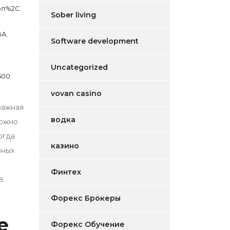
бол%2C
Sober living
A.
Software development
Uncategorized
500
vovan casino
важная
водка
можно
огда
казино
вных
Финтех
в.
Форекс Брокеры
е
Форекс Обучение