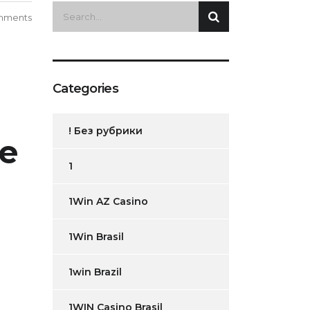
mments
Categories
! Без рубрики
е
1
1Win AZ Casino
1Win Brasil
1win Brazil
1WIN Casino Brasil