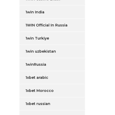
1win India
1WIN Official In Russia
1win Turkiye
1win uzbekistan
1winRussia
1xbet arabic
1xbet Morocco
1xbet russian