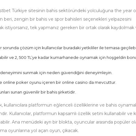
t Türkiye sitesinin bahis sektöründeki yolculuğuna the year o
 beri, zengin bir bahis ve spor bahisleri seçenekleri yelpazesini
mak istiyorsanız, tek yapmanız gereken bir ortak olarak kaydolmak
r sorunda çözüm için kullanıcılar buradaki yetkililer ile temasa geçilebil
bilir ve 2, 500 TL’ye kadar kumarhanede oynamak için hoşgeldin bon
is deneyimini sunmak için neden güvendiğini deneyimleyin.
ne online poker oyunu içeren bir online casino da mevcuttur.
ları sunan güvenilir bir bahis şirketidir.
kullanıcılara platformun eğlenceli özelliklerine ve bahis oynamak
ir. Kullanıcılar, platformun kapsamlı özellik setini kullanabilir ve k
yabilir. Ana menüdeki ayrı bir blokta, oyuncular arasında popüler o
ışma oyunlarına yol açan oyun, çıkacak.