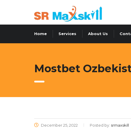
Home
Services
About Us
Cont
Mostbet Ozbekisto
December 25, 2022
Posted by:
srmaxskill