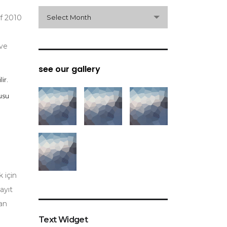
archive
f 2010
Select Month
 ve
see our gallery
ir.
usu
 için
ayıt
lan
Text Widget