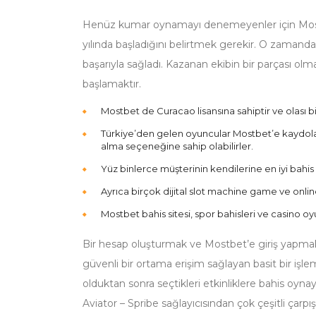
Henüz kumar oynamayı denemeyenler için Mostbe
yılında başladığını belirtmek gerekir. O zamandan
başarıyla sağladı. Kazanan ekibin bir parçası ol
başlamaktır.
Mostbet de Curacao lisansına sahiptir ve olası bi
Türkiye’den gelen oyuncular Mostbet’e kaydola
alma seçeneğine sahip olabilirler.
Yüz binlerce müşterinin kendilerine en iyi bah
Ayrıca birçok dijital slot machine game ve onli
Mostbet bahis sitesi, spor bahisleri ve casino oyun
Bir hesap oluşturmak ve Mostbet’e giriş yapmak, 
güvenli bir ortama erişim sağlayan basit bir işlemd
olduktan sonra seçtikleri etkinliklere bahis oyna
Aviator – Spribe sağlayıcısından çok çeşitli çarp