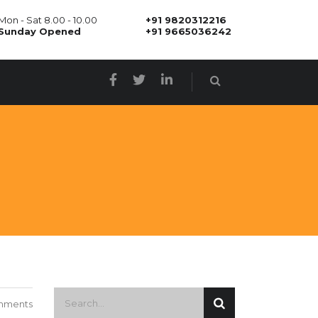
Mon - Sat 8.00 - 10.00
+91 9820312216
Sunday Opened
+91 9665036242
mments