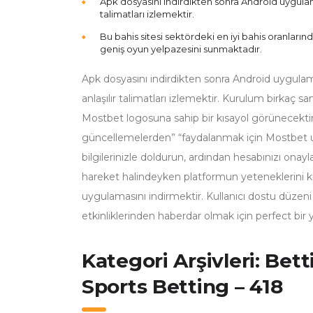
Apk dosyasını indirdikten sonra Android uygula
talimatları izlemektir.
Bu bahis sitesi sektördeki en iyi bahis oranlar
geniş oyun yelpazesini sunmaktadır.
Apk dosyasını indirdikten sonra Android uygula
anlaşılır talimatları izlemektir. Kurulum birkaç
Mostbet logosuna sahip bir kısayol görünecekti
güncellemelerden” “faydalanmak için Mostbet u
bilgilerinizle doldurun, ardından hesabınızı ona
hareket halindeyken platformun yeteneklerini ku
uygulamasını indirmektir. Kullanıcı dostu düzeni v
etkinliklerinden haberdar olmak için perfect bir
Kategori Arşivleri: Be
Sports Betting – 418