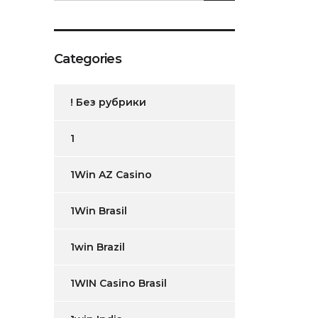
Categories
! Без рубрики
1
1Win AZ Casino
1Win Brasil
1win Brazil
1WIN Casino Brasil