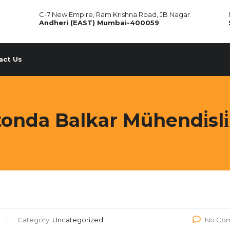
C-7 New Empire, Ram Krishna Road, JB Nagar
Andheri (EAST) Mumbai-400059
act Us
nda Balkar Mühendi̇sli̇
Category:
Uncategorized
No Co